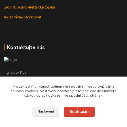
Slovník pojmů elektrické topení
Jak správně recyklovat
Kontaktujte nás
Ing. Libor Kos
+420 601 555 225
(Po-Pá: 8-17:00 hod.)
Pro základní funkčnost, zpříjemnění používání webu využíváme
soubory cookies. Nastavení vlastních preferencí cookies můžete
info@infrasystemy.cz
kdykoli upravit odkazem ve spodní části stránek.
Souhlasím
Nastavení