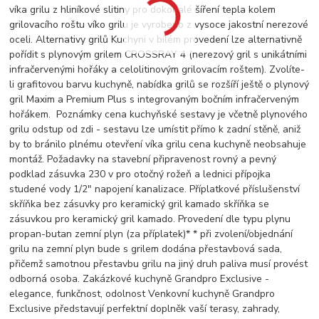
víka grilu z hliníkové slitiny pro dokonalé šíření tepla kolem
grilovacího roštu víko grilu je vyrobeno z vysoce jakostní nerezové
oceli. Alternativy grilů Kuchyni v bílém provedení lze alternativně
pořídit s plynovým grilem CROSSRAY 4 (nerezový gril s unikátními
infračervenými hořáky a celolitinovým grilovacím roštem). Zvolíte-
li grafitovou barvu kuchyně, nabídka grilů se rozšíří ještě o plynový
gril Maxim a Premium Plus s integrovaným bočním infračerveným
hořákem. Poznámky cena kuchyňské sestavy je včetně plynového
grilu odstup od zdi - sestavu lze umístit přímo k zadní stěně, aniž
by to bránilo plnému otevření víka grilu cena kuchyně neobsahuje
montáž. Požadavky na stavební připravenost rovný a pevný
podklad zásuvka 230 v pro otočný rožeň a lednici přípojka
studené vody 1/2" napojení kanalizace. Příplatkové příslušenství
skříňka bez zásuvky pro keramický gril kamado skříňka se
zásuvkou pro keramický gril kamado. Provedení dle typu plynu
propan-butan zemní plyn (za příplatek)* * při zvolení/objednání
grilu na zemní plyn bude s grilem dodána přestavbová sada,
přičemž samotnou přestavbu grilu na jiný druh paliva musí provést
odborná osoba. Zakázkové kuchyně Grandpro Exclusive -
elegance, funkčnost, odolnost Venkovní kuchyně Grandpro
Exclusive představují perfektní doplněk vaší terasy, zahrady,