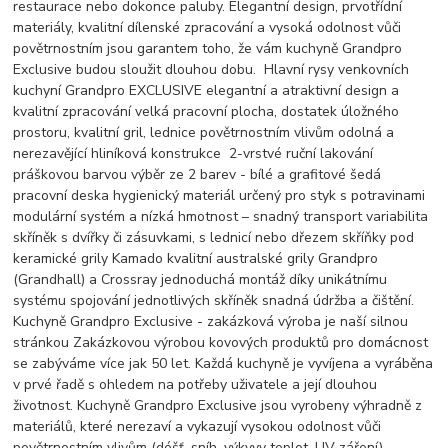
restaurace nebo dokonce paluby. Elegantní design, prvotřídní
materiály, kvalitní dílenské zpracování a vysoká odolnost vůči
povětrnostním jsou garantem toho, že vám kuchyně Grandpro
Exclusive budou sloužit dlouhou dobu. Hlavní rysy venkovních
kuchyní Grandpro EXCLUSIVE elegantní a atraktivní design a
kvalitní zpracování velká pracovní plocha, dostatek úložného
prostoru, kvalitní gril, lednice povětrnostním vlivům odolná a
nerezavějící hliníková konstrukce 2-vrstvé ruční lakování
práškovou barvou výběr ze 2 barev - bílé a grafitové šedá
pracovní deska hygienický materiál určený pro styk s potravinami
modulární systém a nízká hmotnost – snadný transport variabilita
skříněk s dvířky či zásuvkami, s lednicí nebo dřezem skříňky pod
keramické grily Kamado kvalitní australské grily Grandpro
(Grandhall) a Crossray jednoduchá montáž díky unikátnímu
systému spojování jednotlivých skříněk snadná údržba a čištění.
Kuchyně Grandpro Exclusive - zakázková výroba je naší silnou
stránkou Zakázkovou výrobou kovových produktů pro domácnost
se zabýváme více jak 50 let. Každá kuchyně je vyvíjena a vyráběna
v prvé řadě s ohledem na potřeby uživatele a její dlouhou
životnost. Kuchyně Grandpro Exclusive jsou vyrobeny výhradně z
materiálů, které nerezaví a vykazují vysokou odolnost vůči
povětrnostním vlivům (déšť, sníh, výkyvy teplot, UV záření).