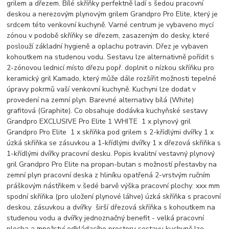
grilem a dřezem. Bílé skříňky perfektně ladí s šedou pracovní
deskou a nerezovým plynovým grilem Grandpro Pro Elite, který je
srdcem této venkovní kuchyně. Varné centrum je vybaveno mycí
zónou v podobě skříňky se dřezem, zasazeným do desky, které
poslouží základní hygieně a oplachu potravin. Dřez je vybaven
kohoutkem na studenou vodu. Sestavu lze alternativně pořídit s
2-zónovou lednicí místo dřezu popř. doplnit o nízkou skříňku pro
keramický gril Kamado, který může dále rozšířit možnosti tepelné
úpravy pokrmů vaší venkovní kuchyně. Kuchyni lze dodat v
provedení na zemní plyn. Barevné alternativy bílá (White)
grafitová (Graphite). Co obsahuje dodávka kuchyňské sestavy
Grandpro EXCLUSIVE Pro Elite 1 WHITE 1 x plynový gril
Grandpro Pro Elite 1 x skříňka pod grilem s 2-křídlými dvířky 1 x
úzká skříňka se zásuvkou a 1-křídlými dvířky 1 x dřezová skříňka s
1-křídlými dvířky pracovní desku. Popis kvalitní vestavný plynový
gril Grandpro Pro Elite na propan-butan s možností přestavby na
zemní plyn pracovní deska z hliníku opatřená 2-vrstvým ručním
práškovým nástřikem v šedé barvě výška pracovní plochy: xxx mm
spodní skříňka (pro uložení plynové láhve) úzká skříňka s pracovní
deskou, zásuvkou a dvířky širší dřezová skříňka s kohoutkem na
studenou vodu a dvířky jednoznačný benefit - velká pracovní
plocha a množství odkládacího prostoru sestavu kuchyně lze