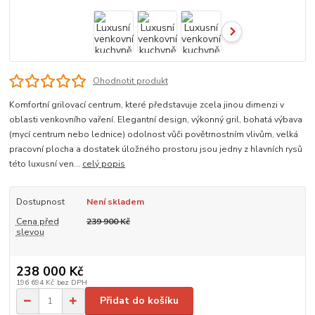
Ohodnotit produkt
Komfortní grilovací centrum, které představuje zcela jinou dimenzi v
oblasti venkovního vaření. Elegantní design, výkonný gril, bohatá výbava
(mycí centrum nebo lednice) odolnost vůči povětrnostním vlivům, velká
pracovní plocha a dostatek úložného prostoru jsou jedny z hlavních rysů
této luxusní ven...
celý popis
Dostupnost
Není skladem
Cena před
239 900 Kč
slevou
238 000 Kč
196 694 Kč
bez DPH
Přidat do košíku