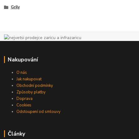
Grily
Nakupování
O nás
Jak nakupovat
Obchodní podmínky
Způsoby platby
Doprava
Cookies
Odstoupení od smlouvy
Články