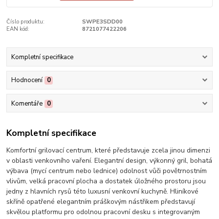
Číslo produktu:
SWPE3SDD00
EAN kód:
8721077422206
Kompletní specifikace
Hodnocení
0
Komentáře
0
Kompletní specifikace
Komfortní grilovací centrum, které představuje zcela jinou dimenzi
v oblasti venkovního vaření. Elegantní design, výkonný gril, bohatá
výbava (mycí centrum nebo lednice) odolnost vůči povětrnostním
vlivům, velká pracovní plocha a dostatek úložného prostoru jsou
jedny z hlavních rysů této luxusní venkovní kuchyně. Hliníkové
skříně opatřené elegantním práškovým nástřikem představují
skvělou platformu pro odolnou pracovní desku s integrovaným