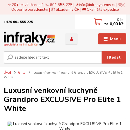
⭐ 20+ let zkušeností | 📞 601 555 225 | 📌
info@infrasystemy.cz
| 💬
Odborné poradenství | 📦 Skladem v ČR | 🚚 Okamžitá expedice
0
ks
+420 601 555 225
za
0,00 Kč
Menu
Hledat
Úvod
Grily
Luxusní venkovní kuchyně Grandpro EXCLUSIVE Pro Elite 1
White
Luxusní venkovní kuchyně
Grandpro EXCLUSIVE Pro Elite 1
White