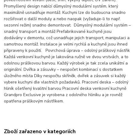
Promyšlený design nabízí důmyslný modulární systém, který
maximálně usnadňuje montáž. Kuchyni lze do budoucna snadno
rozšiřovat o další moduly a nebo naopak (vyžaduje-li to např.
sezonní režim) snadno demontovat. Důmyslný modulární systém –
snadný transport a montáž Prefabrikované kuchyně jsou
dodávány v demontu, což usnadňuje jejich transport, manipulaci a
samotnou montáž. Instalace je velmi rychlá a kuchyně jsou ihned
připraveny k použití. Povrchová úprava – odolný práškový nástřik
Každá venkovní kuchyně je lakována ručně ve dvou vrstvách, a to
odolnou práškovou barvou. Každý výrobek je tak zcela unikátní a
originální. Dvířka a zásuvky – nespočet kombinací s dostatkem
úložného místa Díky nespočtu skříněk, dvířek a zásuvek si každý
vybere kuchyni dle vlastních požadavků. Pracovní deska – odolný
hliník ošetřený kvalitní barvou Pracovní deska venkovní kuchyně
Grandpro Exclusive je vyrobena z odolného hliníku a je rovněž
opatřena práškovým nástřikem.
Zboží zařazeno v kategoriích