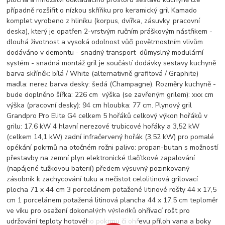
případně rozšiřit o nízkou skříňku pro keramický gril Kamado
komplet vyrobeno z hliníku (korpus, dvířka, zásuvky, pracovní
deska), který je opatřen 2-vrstvým ručním práškovým nástřikem -
dlouhá životnost a vysoká odolnost vůči povětrnostním vlivům
dodáváno v demontu - snadný transport důmyslný modulární
systém - snadná montáž gril je součástí dodávky sestavy kuchyně
barva skříněk: bílá / White (alternativně grafitová / Graphite)
madla: nerez barva desky: šedá (Champagne). Rozměry kuchyně -
bude doplněno šířka: 226 cm výška (se zavřeným grilem): xxx cm
výška (pracovní desky): 94 cm hloubka: 77 cm. Plynový gril
Grandpro Pro Elite G4 celkem 5 hořáků celkový výkon hořáků v
grilu: 17,6 kW 4 hlavní nerezové trubicové hořáky a 3,52 kW
(celkem 14,1 kW) zadní infračervený hořák (3,52 kW) pro pomalé
opékání pokrmů na otočném rožni palivo: propan-butan s možností
přestavby na zemní plyn elektronické tlačítkové zapalování
(napájené tužkovou baterií) předem výsuvný pozinkovaný
zásobník k zachycování tuku a nečistot celolitinová grilovací
plocha 71 x 44 cm 3 porcelánem potažené litinové rošty 44 x 17,5
cm 1 porcelánem potažená litinová plancha 44 x 17,5 cm teploměr
ve víku pro osažení dokonalých výsledků ohřívací rošt pro
udržování teploty hotového pokrmu či ohřevu příloh vana a boky