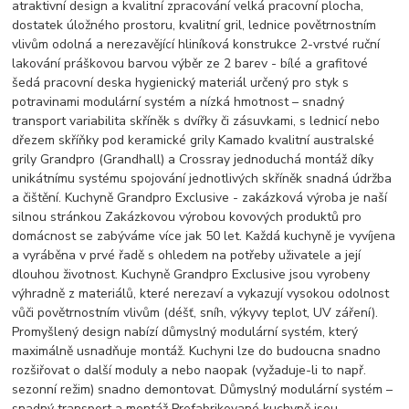
atraktivní design a kvalitní zpracování velká pracovní plocha,
dostatek úložného prostoru, kvalitní gril, lednice povětrnostním
vlivům odolná a nerezavějící hliníková konstrukce 2-vrstvé ruční
lakování práškovou barvou výběr ze 2 barev - bílé a grafitové
šedá pracovní deska hygienický materiál určený pro styk s
potravinami modulární systém a nízká hmotnost – snadný
transport variabilita skříněk s dvířky či zásuvkami, s lednicí nebo
dřezem skříňky pod keramické grily Kamado kvalitní australské
grily Grandpro (Grandhall) a Crossray jednoduchá montáž díky
unikátnímu systému spojování jednotlivých skříněk snadná údržba
a čištění. Kuchyně Grandpro Exclusive - zakázková výroba je naší
silnou stránkou Zakázkovou výrobou kovových produktů pro
domácnost se zabýváme více jak 50 let. Každá kuchyně je vyvíjena
a vyráběna v prvé řadě s ohledem na potřeby uživatele a její
dlouhou životnost. Kuchyně Grandpro Exclusive jsou vyrobeny
výhradně z materiálů, které nerezaví a vykazují vysokou odolnost
vůči povětrnostním vlivům (déšť, sníh, výkyvy teplot, UV záření).
Promyšlený design nabízí důmyslný modulární systém, který
maximálně usnadňuje montáž. Kuchyni lze do budoucna snadno
rozšiřovat o další moduly a nebo naopak (vyžaduje-li to např.
sezonní režim) snadno demontovat. Důmyslný modulární systém –
snadný transport a montáž Prefabrikované kuchyně jsou