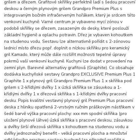
grilem a dřezem. Grafitové skříňky perfektně ladí s šedou pracovní
deskou a černým plynovým grilem Grandpro Premium Plus s
integrovaným bočním infračerveným hořákem, který je srdcem této
venkovní kuchyně. Varné centrum je vybaveno mycí zónou v
podobě skříňky se dřezem, zasazeným do desky, které poslouží
základní hygieně a oplachu potravin. Dřez je vybaven kohoutkem
na studenou vodu. Sestavu lze alternativně pořídit s 2-zónovou
lednicí místo dřezu popř. doplnit o nízkou skříňku pro keramický
gril Kamado, který může dále rozšířit možnosti tepelné úpravy
pokrmů vaší venkovní kuchyně. Kuchyni lze dodat v provedení na
zemní plyn. Barevné alternativy grafitová (Graphite). Co obsahuje
dodávka kuchyňské sestavy Grandpro EXCLUSIVE Premium Plus 1
Graphite 1 x plynový gril Grandpro Premium Plus 1 x skříňka pod
grilem s 2-křídlými dvířky 1 x úzká skříňka se zásuvkou a 1-
křídlými dvířky 1 x dřezová skříňka s 1-křídlými dvířky pracovní
desku. Popis kvalitní vestavný plynový gril Premium Plus pracovní
deska z hliníku opatřená 2-vrstvým ručním práškovým nástřikem v
šedé barvě výška pracovní plochy: xxx mm spodní skříňka (pro
uložení plynové láhve) úzká skříňka s pracovní deskou, zásuvkou
a dvířky širší dřezová skříňka s kohoutkem na studenou vodu a
dvířky jednoznačný benefit - velká pracovní plocha a množství
odkládacího prostoru sestavu kuchyně lze případně rozšiřit o