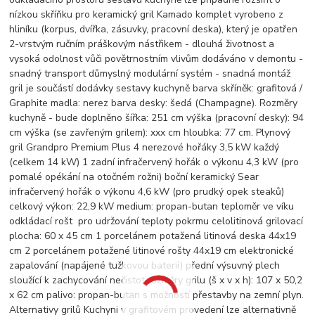
nízkou skříňku pro keramický gril Kamado komplet vyrobeno z
hliníku (korpus, dvířka, zásuvky, pracovní deska), který je opatřen
2-vrstvým ručním práškovým nástřikem - dlouhá životnost a
vysoká odolnost vůči povětrnostním vlivům dodáváno v demontu -
snadný transport důmyslný modulární systém - snadná montáž
gril je součástí dodávky sestavy kuchyně barva skříněk: grafitová /
Graphite madla: nerez barva desky: šedá (Champagne). Rozměry
kuchyně - bude doplněno šířka: 251 cm výška (pracovní desky): 94
cm výška (se zavřeným grilem): xxx cm hloubka: 77 cm. Plynový
gril Grandpro Premium Plus 4 nerezové hořáky 3,5 kW každý
(celkem 14 kW) 1 zadní infračervený hořák o výkonu 4,3 kW (pro
pomalé opékání na otočném rožni) boční keramický Sear
infračervený hořák o výkonu 4,6 kW (pro prudký opek steaků)
celkový výkon: 22,9 kW medium: propan-butan teploměr ve víku
odkládací rošt pro udržování teploty pokrmu celolitinová grilovací
plocha: 60 x 45 cm 1 porcelánem potažená litinová deska 44x19
cm 2 porcelánem potažené litinové rošty 44x19 cm elektronické
zapalování (napájené tužkovou baterií) přední výsuvný plech
sloužící k zachycování nečistot rozměry grilu (š x v x h): 107 x 50,2
x 62 cm palivo: propan-butan s možností přestavby na zemní plyn.
Alternativy grilů Kuchyni v grafitovém provedení lze alternativně