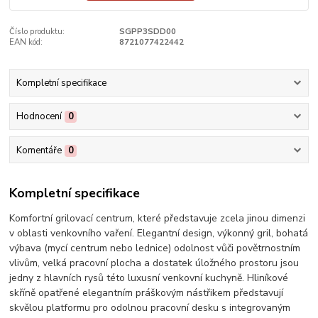
Číslo produktu:
SGPP3SDD00
EAN kód:
8721077422442
Kompletní specifikace
Hodnocení
0
Komentáře
0
Kompletní specifikace
Komfortní grilovací centrum, které představuje zcela jinou dimenzi
v oblasti venkovního vaření. Elegantní design, výkonný gril, bohatá
výbava (mycí centrum nebo lednice) odolnost vůči povětrnostním
vlivům, velká pracovní plocha a dostatek úložného prostoru jsou
jedny z hlavních rysů této luxusní venkovní kuchyně. Hliníkové
skříně opatřené elegantním práškovým nástřikem představují
skvělou platformu pro odolnou pracovní desku s integrovaným