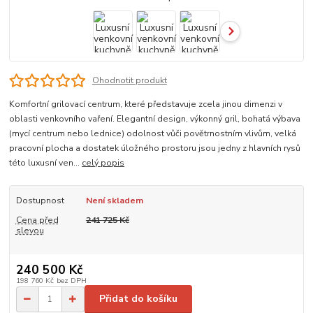
Ohodnotit produkt
Komfortní grilovací centrum, které představuje zcela jinou dimenzi v
oblasti venkovního vaření. Elegantní design, výkonný gril, bohatá výbava
(mycí centrum nebo lednice) odolnost vůči povětrnostním vlivům, velká
pracovní plocha a dostatek úložného prostoru jsou jedny z hlavních rysů
této luxusní ven...
celý popis
Dostupnost
Není skladem
Cena před
241 725 Kč
slevou
240 500 Kč
198 760 Kč
bez DPH
Přidat do košíku