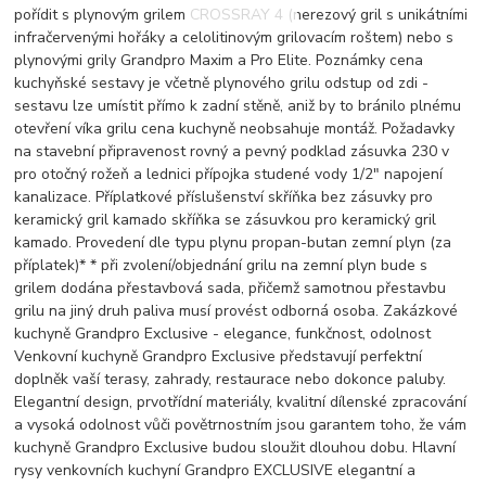
pořídit s plynovým grilem CROSSRAY 4 (nerezový gril s unikátními
infračervenými hořáky a celolitinovým grilovacím roštem) nebo s
plynovými grily Grandpro Maxim a Pro Elite. Poznámky cena
kuchyňské sestavy je včetně plynového grilu odstup od zdi -
sestavu lze umístit přímo k zadní stěně, aniž by to bránilo plnému
otevření víka grilu cena kuchyně neobsahuje montáž. Požadavky
na stavební připravenost rovný a pevný podklad zásuvka 230 v
pro otočný rožeň a lednici přípojka studené vody 1/2" napojení
kanalizace. Příplatkové příslušenství skříňka bez zásuvky pro
keramický gril kamado skříňka se zásuvkou pro keramický gril
kamado. Provedení dle typu plynu propan-butan zemní plyn (za
příplatek)* * při zvolení/objednání grilu na zemní plyn bude s
grilem dodána přestavbová sada, přičemž samotnou přestavbu
grilu na jiný druh paliva musí provést odborná osoba. Zakázkové
kuchyně Grandpro Exclusive - elegance, funkčnost, odolnost
Venkovní kuchyně Grandpro Exclusive představují perfektní
doplněk vaší terasy, zahrady, restaurace nebo dokonce paluby.
Elegantní design, prvotřídní materiály, kvalitní dílenské zpracování
a vysoká odolnost vůči povětrnostním jsou garantem toho, že vám
kuchyně Grandpro Exclusive budou sloužit dlouhou dobu. Hlavní
rysy venkovních kuchyní Grandpro EXCLUSIVE elegantní a