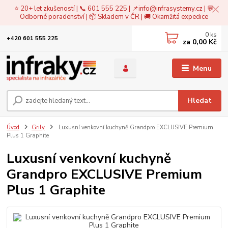
⭐ 20+ let zkušeností | 📞 601 555 225 | 📌
info@infrasystemy.cz
| 💬
Odborné poradenství | 📦 Skladem v ČR | 🚚 Okamžitá expedice
0
ks
+420 601 555 225
za
0,00 Kč
Menu
Hledat
Úvod
Grily
Luxusní venkovní kuchyně Grandpro EXCLUSIVE Premium
Plus 1 Graphite
Luxusní venkovní kuchyně
Grandpro EXCLUSIVE Premium
Plus 1 Graphite