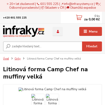
⭐ 20+ let zkušeností | 📞 601 555 225 | 📌
info@infrasystemy.cz
| 💬
Odborné poradenství | 📦 Skladem v ČR | 🚚 Okamžitá expedice
0
ks
+420 601 555 225
za
0,00 Kč
Menu
Hledat
Úvod
Grily
Litinová forma Camp Chef na muffiny velká
Litinová forma Camp Chef na
muffiny velká