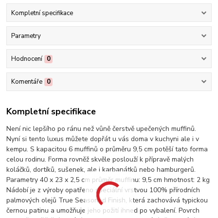
Kompletní specifikace
Parametry
Hodnocení
0
Komentáře
0
Kompletní specifikace
Není nic lepšího po ránu než vůně čerstvě upečených muffinů.
Nyní si tento luxus můžete dopřát u vás doma v kuchyni ale i v
kempu. S kapacitou 6 muffinů o průměru 9,5 cm potěší tato forma
celou rodinu. Forma rovněž skvěle poslouží k přípravě malých
koláčků, dortíků, sušenek, ale i karbanátků nebo hamburgerů.
Parametry 40 x 23 x 2,5 cm průměr muffinu: 9,5 cm hmotnost: 2 kg
Nádobí je z výroby opatřeno speciální vrstvou 100% přírodních
palmových olejů True Seasoned Finish, která zachovává typickou
černou patinu a umožňuje jeho požití ihned po vybalení. Povrch