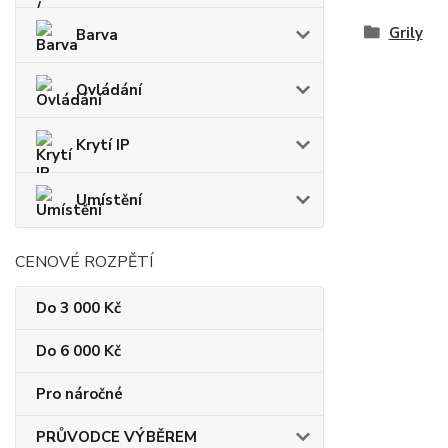
Grily
Barva
Ovládání
Krytí IP
Umístění
CENOVÉ ROZPĚTÍ
Do 3 000 Kč
Do 6 000 Kč
Pro náročné
PRŮVODCE VÝBĚREM