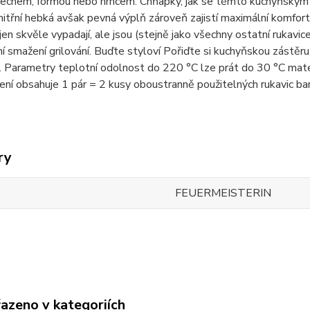
echem, formou nebo hrncem. Chňapky, jak se těmto kuchyňským r
nitřní hebká avšak pevná výplň zároveň zajistí maximální komfort
jen skvěle vypadají, ale jsou (stejně jako všechny ostatní ruka
í smažení grilování. Buďte styloví Pořiďte si kuchyňskou zástěr
 Parametry teplotní odolnost do 220 °C lze prát do 30 °C materi
lení obsahuje 1 pár = 2 kusy oboustranně použitelných rukavic b
ry
FEUERMEISTERIN
řazeno v kategoriích