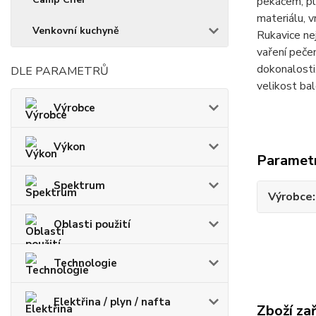
pekáčem, pl
materiálu, v
Venkovní kuchyně
Rukavice ne
vaření pečen
dokonalosti.
DLE PARAMETRŮ
velikost ba
Výrobce
Výkon
Paramet
Spektrum
Výrobce
Oblasti použití
Technologie
Elektřina / plyn / nafta
Zboží za