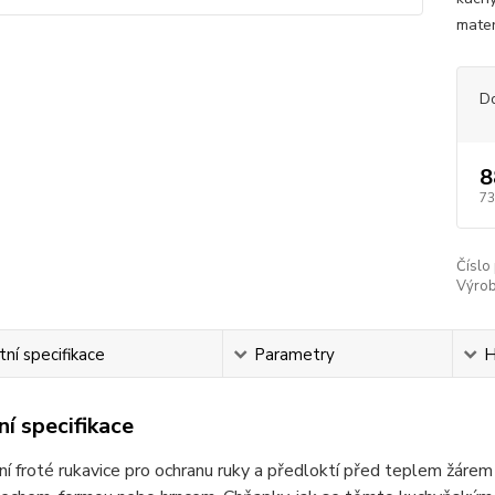
mater
D
8
73
Číslo
Výrob
ní specifikace
Parametry
H
í specifikace
ní froté rukavice pro ochranu ruky a předloktí před teplem žárem