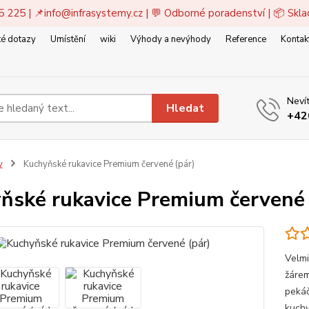
5 225 | 📌
info@infrasystemy.cz
| 💬 Odborné poradenství | 📦 Skl
é dotazy
Umístění
wiki
Výhody a nevýhody
Reference
Kontak
Nevít
Hledat
+42
y
Kuchyňské rukavice Premium červené (pár)
ňské rukavice Premium červené 
Velmi
žárem
pekáč
kuchy