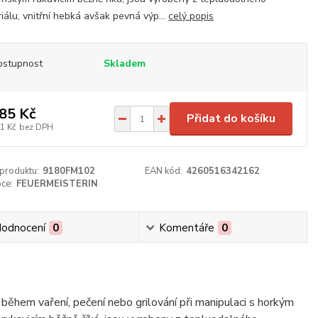
iálu, vnitřní hebká avšak pevná výp...
celý popis
ostupnost
Skladem
85 Kč
Přidat do košíku
1 Kč
bez DPH
 produktu:
9180FM102
EAN kód:
4260516342162
ce:
FEUERMEISTERIN
odnocení
0
Komentáře
0
 během vaření, pečení nebo grilování při manipulaci s horkým