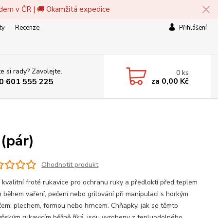
adem v ČR | 🚚 Okamžitá expedice
ty
Recenze
Přihlášení
e si rady? Zavolejte.
0
ks
za
0,00 Kč
0 601 555 225
(pár)
Ohodnotit produkt
 kvalitní froté rukavice pro ochranu ruky a předloktí před teplem
 během vaření, pečení nebo grilování při manipulaci s horkým
em, plechem, formou nebo hrncem. Chňapky, jak se těmto
ňským rukavicím běžně říká, jsou vyrobeny z tepluodolného