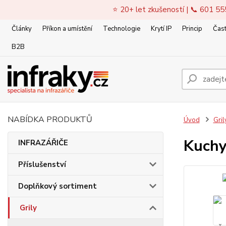
⭐ 20+ let zkušeností | 📞 601 55
Články
Příkon a umístění
Technologie
Krytí IP
Princip
Čast
B2B
NABÍDKA PRODUKTŮ
Úvod
Gril
Kuchy
INFRAZÁŘIČE
Příslušenství
Doplňkový sortiment
Grily