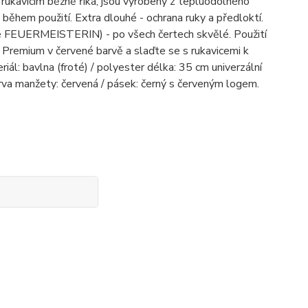
ukavicím běžně říká, jsou vyrobeny z tepluodolného
 během použití. Extra dlouhé - ochrana ruky a předloktí.
vice FEUERMEISTERIN) - po všech čertech skvělé. Použití
u Premium v červené barvě a slaďte se s rukavicemi k
ál: bavlna (froté) / polyester délka: 35 cm univerzální
arva manžety: červená / pásek: černý s červeným logem.