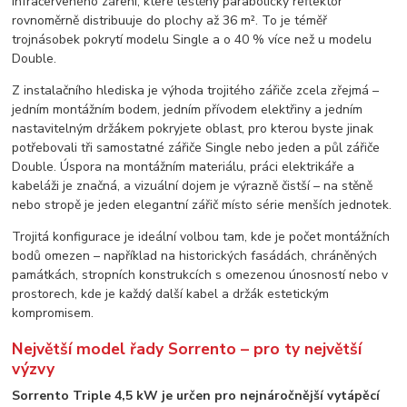
infračerveného záření, které leštěný parabolický reflektor
rovnoměrně distribuuje do plochy až 36 m². To je téměř
trojnásobek pokrytí modelu Single a o 40 % více než u modelu
Double.
Z instalačního hlediska je výhoda trojitého zářiče zcela zřejmá –
jedním montážním bodem, jedním přívodem elektřiny a jedním
nastavitelným držákem pokryjete oblast, pro kterou byste jinak
potřebovali tři samostatné zářiče Single nebo jeden a půl zářiče
Double. Úspora na montážním materiálu, práci elektrikáře a
kabeláži je značná, a vizuální dojem je výrazně čistší – na stěně
nebo stropě je jeden elegantní zářič místo série menších jednotek.
Trojitá konfigurace je ideální volbou tam, kde je počet montážních
bodů omezen – například na historických fasádách, chráněných
památkách, stropních konstrukcích s omezenou únosností nebo v
prostorech, kde je každý další kabel a držák estetickým
kompromisem.
Největší model řady Sorrento – pro ty největší
výzvy
Sorrento Triple 4,5 kW je určen pro nejnáročnější vytápěcí