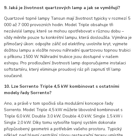
9. Jaká je životnost quartzových lamp a jak se vyměňují?
Quartzové topné lampy Tansun mají životnost typicky v rozmezí 5
000 až 7 000 provozních hodin. Model Triple obsahuje tři
nezávislé lampy, které se mohou opotřebovat v různou dobu –
vždy měníte pouze tu konkrétní lampu, která dosloužila. Výměna je
přímočarý úkon: odpojíte zářič od elektřiny, uvolníte kryt, vyjmete
dožitou lampu a vložíte novou náhradní quartzovou topnou trubici
o příkonu 1500 W. Náhradní trubice jsou dostupné v našem
eshopu. Pro prodloužení životnosti lamp doporučujeme instalaci
softstartéru, který eliminuje proudový ráz při zapnutí tří lamp
současně.
10. Lze Sorrento Triple 4,5 kW kombinovat s ostatními
modely řady Sorrento?
Ano, a právě v tom spočívá síla modulární koncepce řady
Sorrento. Model Triple 4,5 kW můžete libovolně kombinovat s
Triple 6,0 kW, Double 3,0 kW, Double 4,0 kW, Single 1,5 kW i
Single 2,0 kW. Díky tomu vytvoříte topný systém dokonale
přizpůsobený geometrii a potřebám vašeho prostoru. Typický
příklad: nad hlavní centrální zónou restaurační terasy umístíte