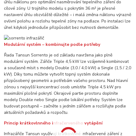
úhlu náklonu pro optimální nasměrování tepelného záření do
cílové zóny. U trojitého modelu s pokrytím 36 m² je přesné
nastavení úhlu obzvláště důležité – i malá změna náklonu výrazně
ovlivní polohu a rozlohu tepelné zóny na podlaze. Po instalaci lze
úhel kdykoli jednoduše přizpůsobit bez nutnosti demontáže.
Modulární systém – kombinujte podle potřeby
Řada Tansun Sorrento je od základu navržena jako plně
modulární systém. Zářiče Triple 4,5 kW lze vzájemně kombinovat
a současně mísit s modely Double (3,0 / 4,0 kW) a Single (1,5 / 2,0
kW). Díky tomu můžete vytvořit topný systém dokonale
přizpůsobený geometrii a potřebám vašeho prostoru. Nad hlavní
zónou s nejvyšší koncentrací osob umístíte Triple 4,5 kW pro
maximální plošné pokrytí. Okrajové partie prostoru doplníte
modely Double nebo Single podle lokální potřeby. Systém lze
budovat postupně – začněte s jedním zářičem a rozšiřujte podle
aktuálních požadavků a rozpočtu.
Princip krátkovlnného infračerveného vytápění
Infrazářiče Tansun využívají krátkovlnné infračervené záření z