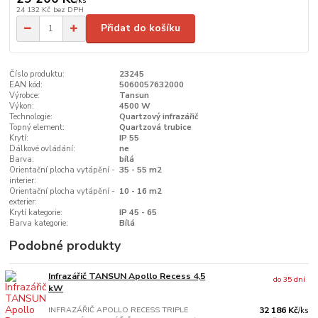
/
ks
24 132 Kč
bez DPH
Přidat do košíku
Číslo produktu:
23245
EAN kód:
5060057632000
Výrobce:
Tansun
Výkon:
4500 W
Technologie:
Quartzový infrazářič
Topný element:
Quartzová trubice
Krytí:
IP 55
Dálkové ovládání:
ne
Barva:
bílá
Orientační plocha vytápění -
35 - 55 m2
interier:
Orientační plocha vytápění -
10 - 16 m2
exterier:
Krytí kategorie:
IP 45 - 65
Barva kategorie:
Bílá
Podobné produkty
Infrazářič TANSUN Apollo Recess 4,5
do 35 dní
kW
INFRAZÁŘIČ APOLLO RECESS TRIPLE
32 186 Kč
/
ks