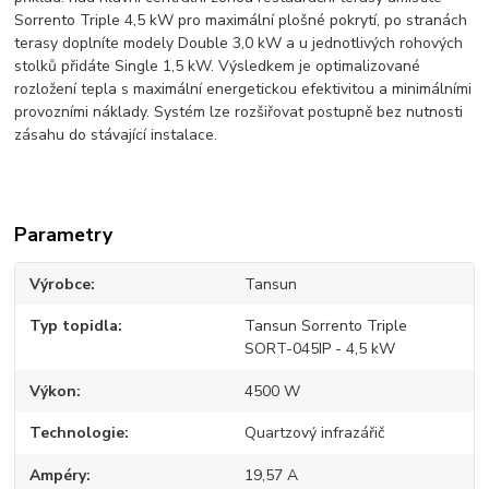
Sorrento Triple 4,5 kW pro maximální plošné pokrytí, po stranách
terasy doplníte modely Double 3,0 kW a u jednotlivých rohových
stolků přidáte Single 1,5 kW. Výsledkem je optimalizované
rozložení tepla s maximální energetickou efektivitou a minimálními
provozními náklady. Systém lze rozšiřovat postupně bez nutnosti
zásahu do stávající instalace.
Parametry
Výrobce
Tansun
Typ topidla
Tansun Sorrento Triple
SORT-045IP - 4,5 kW
Výkon
4500 W
Technologie
Quartzový infrazářič
Ampéry
19,57 A