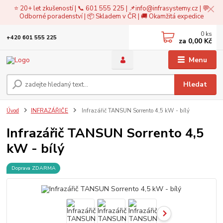
⭐ 20+ let zkušeností | 📞 601 555 225 | 📌
info@infrasystemy.cz
| 💬
Odborné poradenství | 📦 Skladem v ČR | 🚚 Okamžitá expedice
0
ks
+420 601 555 225
za
0,00 Kč
Menu
Hledat
Úvod
INFRAZÁŘIČE
Infrazářič TANSUN Sorrento 4,5 kW - bílý
Infrazářič TANSUN Sorrento 4,5
kW - bílý
Doprava ZDARMA