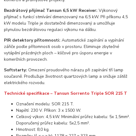
Bezdrátový přijímač Tansun 6,5 kW Receiver:
Výkonový
přijímač s funkcí stmívání dimenzovaný na 6,5 kW. Při příkonu 4,5
kW modelu Triple je dostatečně dimenzovaný a umožňuje
plynulou bezdrátovou regulaci výkonu na dálku.
PIR detektory přítomnosti:
Automatické zapínání a vypínání
zářiče podle přítomnosti osob v prostoru. Eliminuje zbytečné
vytápění prázdných ploch – klíčové pro úsporu energie v
komerčních provozech.
Softstarty:
Omezení proudového nárazu při zapínání tří lamp
současně. Prodlužuje životnost quartzových lamp a snižuje zátěž
elektrického rozvodu.
Technické specifikace – Tansun Sorrento Triple SOR 215 T
Označení modelu: SOR 215 T.
Napětí: 230 V. Příkon: 3 x 1500 W.
Celkový výkon: 4,5 kW. Minimální průřez kabelu: 5x 1,5mm².
Doporučený průřez kabelu: 5x2,5 mm².
Hmotnost: 8,0 kg.
Rozměry (š x v x h): 1178 x 227 x 323 mm.