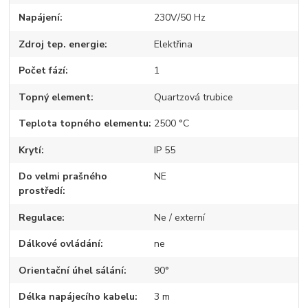
Napájení
230V/50 Hz
Zdroj tep. energie
Elektřina
Počet fází
1
Topný element
Quartzová trubice
Teplota topného elementu
2500 °C
Krytí
IP 55
Do velmi prašného
NE
prostředí
Regulace
Ne / externí
Dálkové ovládání
ne
Orientační úhel sálání
90°
Délka napájecího kabelu
3 m