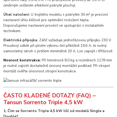
úměrným snížením efektivní pokryté plochy).
Úhel natočení:
U trojitého modelu s pokrytím 30 m² je precizní
nastavení úhlu klíčové pro optimální rozložení tepla.
Doporučujeme nastavení provést ve spolupráci s instalačním
technikem.
Elektrická přípojka:
Zářič vyžaduje jednofázovou přípojku 230 V.
Proudový odběr při plném výkonu činí přibližně 19,6 A. Je nutný
samostatný okruh s jističem minimálně 20 A. Lze zapojit i třífázově.
Nosnost konstrukce:
Při hmotnosti 8,0 kg a rozměrech 1178 mm
je nutné zajistit dostatečně únosný montážní podklad. Při stropní
montáži ověřte únosnost stropní konstrukce.
ČASTO KLADENÉ DOTAZY (FAQ) –
Tansun Sorrento Triple 4,5 kW
1. Čím se Sorrento Triple 4,5 kW liší od modelů Single a
Double?