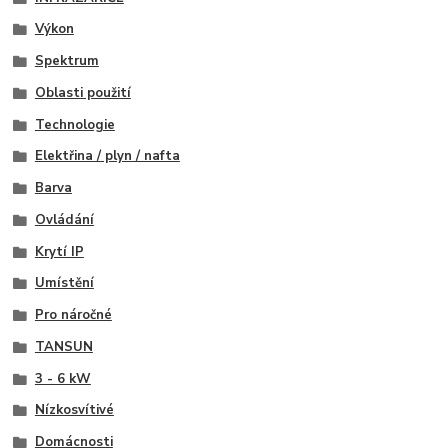
Výkon
Spektrum
Oblasti použití
Technologie
Elektřina / plyn / nafta
Barva
Ovládání
Krytí IP
Umístění
Pro náročné
TANSUN
3 - 6 kW
Nízkosvítivé
Domácnosti