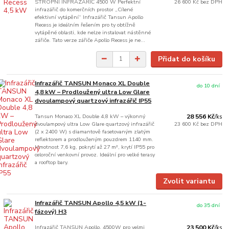
STROPNÍ INFRAZÁŘIČ 4500 W Perfektní
26 600 Kč
bez DPH
infrazářič do komerčních prostor „Cílené
efektivní vytápění“ Infrazářič Tansun Apollo
Recess je ideálním řešením pro ty obtížně
vytápěné oblasti, kde nelze instalovat nástěnné
zářiče. Tato verze zářiče Apollo Recess je ne...
Přidat do košíku
Infrazářič TANSUN Monaco XL Double
do 10 dní
4,8 kW – Prodloužený ultra Low Glare
dvoulampový quartzový infrazářič IP55
Tansun Monaco XL Double 4,8 kW – výkonný
28 556 Kč
/
ks
dvoulampový ultra Low Glare quartzový infrazářič
23 600 Kč
bez DPH
(2 x 2400 W) s diamantově fasetovaným zlatým
reflektorem a prodlouženým pouzdrem 1140 mm.
Hmotnost 7,6 kg, pokrytí až 27 m², krytí IP55 pro
celoroční venkovní provoz. Ideální pro velké terasy
a rooftop bary.
Zvolit variantu
Infrazářič TANSUN Apollo 4,5 kW (1-
do 35 dní
fázový) H3
Infrazářič TANSUN Apollo, 4500W pro velmi
23 500 Kč
/
ks