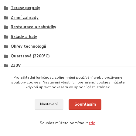
Terasy pergoly
Zimní zahrady
Restaurace a zahrádky
Sklady a haly
Ohřev technologií
Quartzové (2200°C)
230V
380V
Pro základní funkčnost, zpříjemnění používání webu využíváme
soubory cookies. Nastavení vlastních preferencí cookies můžete
Černý
kdykoli upravit odkazem ve spodní části stránek.
Zakázková barva
Souhlasím
Bez ovládání (externí)
Nastavení
IP 44 - IP 67
Souhlas můžete odmítnout
zde
.
Stěna
Strop - náklon