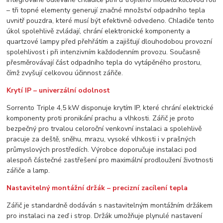
– tři topné elementy generují značné množství odpadního tepla
uvnitř pouzdra, které musí být efektivně odvedeno. Chladiče tento
úkol spolehlivě zvládají, chrání elektronické komponenty a
quartzové lampy před přehřátím a zajišťují dlouhodobou provozní
spolehlivost i při intenzivním každodenním provozu. Současně
přesměrovávají část odpadního tepla do vytápěného prostoru,
čímž zvyšují celkovou účinnost zářiče.
Krytí IP – univerzální odolnost
Sorrento Triple 4,5 kW disponuje krytím IP, které chrání elektrické
komponenty proti pronikání prachu a vlhkosti. Zářič je proto
bezpečný pro trvalou celoroční venkovní instalaci a spolehlivě
pracuje za deště, sněhu, mrazu, vysoké vlhkosti i v prašných
průmyslových prostředích. Výrobce doporučuje instalaci pod
alespoň částečné zastřešení pro maximální prodloužení životnosti
zářiče a lamp.
Nastavitelný montážní držák – precizní zacílení tepla
Zářič je standardně dodáván s nastavitelným montážním držákem
pro instalaci na zeď i strop. Držák umožňuje plynulé nastavení