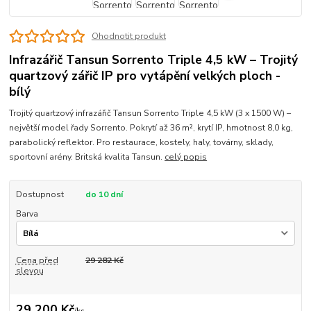
Ohodnotit produkt
Infrazářič Tansun Sorrento Triple 4,5 kW – Trojitý
quartzový zářič IP pro vytápění velkých ploch -
bílý
Trojitý quartzový infrazářič Tansun Sorrento Triple 4,5 kW (3 x 1500 W) –
největší model řady Sorrento. Pokrytí až 36 m², krytí IP, hmotnost 8,0 kg,
parabolický reflektor. Pro restaurace, kostely, haly, továrny, sklady,
sportovní arény. Britská kvalita Tansun.
celý popis
Dostupnost
do 10 dní
Barva
Cena před
29 282 Kč
slevou
29 200 Kč