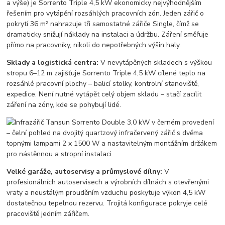
a výše) je Sorrento Triple 4,5 kW ekonomicky nejvýhodnějším
řešením pro vytápění rozsáhlých pracovních zón. Jeden zářič o
pokrytí 36 m² nahrazuje tři samostatné zářiče Single, čímž se
dramaticky snižují náklady na instalaci a údržbu. Záření směřuje
přímo na pracovníky, nikoli do nepotřebných výšin haly.
Sklady a logistická centra:
V nevytápěných skladech s výškou
stropu 6–12 m zajišťuje Sorrento Triple 4,5 kW cílené teplo na
rozsáhlé pracovní plochy – balicí stolky, kontrolní stanoviště,
expedice. Není nutné vytápět celý objem skladu – stačí zacílit
záření na zóny, kde se pohybují lidé.
Velké garáže, autoservisy a průmyslové dílny:
V
profesionálních autoservisech a výrobních dílnách s otevřenými
vraty a neustálým prouděním vzduchu poskytuje výkon 4,5 kW
dostatečnou tepelnou rezervu. Trojitá konfigurace pokryje celé
pracoviště jedním zářičem.