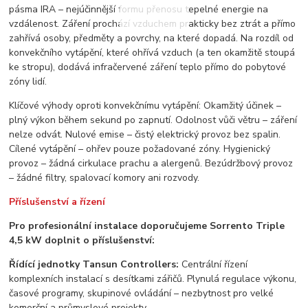
pásma IRA – nejúčinnější formu přenosu tepelné energie na
vzdálenost. Záření prochází vzduchem prakticky bez ztrát a přímo
zahřívá osoby, předměty a povrchy, na které dopadá. Na rozdíl od
konvekčního vytápění, které ohřívá vzduch (a ten okamžitě stoupá
ke stropu), dodává infračervené záření teplo přímo do pobytové
zóny lidí.
Klíčové výhody oproti konvekčnímu vytápění: Okamžitý účinek –
plný výkon během sekund po zapnutí. Odolnost vůči větru – záření
nelze odvát. Nulové emise – čistý elektrický provoz bez spalin.
Cílené vytápění – ohřev pouze požadované zóny. Hygienický
provoz – žádná cirkulace prachu a alergenů. Bezúdržbový provoz
– žádné filtry, spalovací komory ani rozvody.
Příslušenství a řízení
Pro profesionální instalace doporučujeme Sorrento Triple
4,5 kW doplnit o příslušenství:
Řídící jednotky Tansun Controllers:
Centrální řízení
komplexních instalací s desítkami zářičů. Plynulá regulace výkonu,
časové programy, skupinové ovládání – nezbytnost pro velké
komerční a průmyslové projekty.