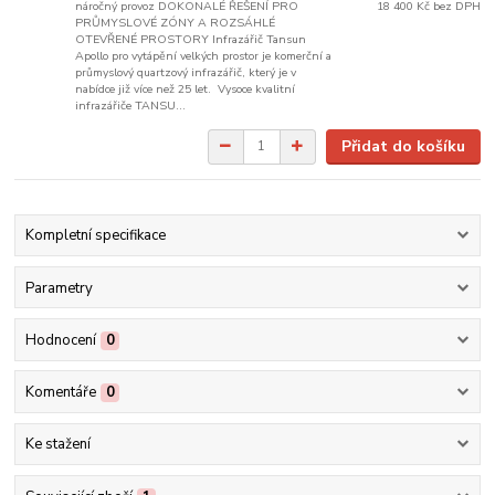
náročný provoz DOKONALÉ ŘEŠENÍ PRO
18 400 Kč
bez DPH
PRŮMYSLOVÉ ZÓNY A ROZSÁHLÉ
OTEVŘENÉ PROSTORY Infrazářič Tansun
Apollo pro vytápění velkých prostor je komerční a
průmyslový quartzový infrazářič, který je v
nabídce již více než 25 let. Vysoce kvalitní
infrazářiče TANSU...
Přidat do košíku
Kompletní specifikace
Parametry
Hodnocení
0
Komentáře
0
Ke stažení