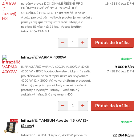
náročný provoz DOKONALÉ ŘEŠENÍ PRO
19 421 Kč
bez DPH
PRŮMYSLOVÉ ZÓNY A ROZSÁHLÉ
OTEVŘENÉ PROSTORY Infrazářič Tansun
Apollo pro vytápění velkých prostor je komerční a
průmyslový quartzový infrazářič, který je v
nabídce již více než 25 let. Vysoce kvalitní
infrazářiče TANSU...
Přidat do košíku
Infrazářič VARMA 4000W
skladem
INFRAZÁŘIČ VARMA 400/2V (V400/2V-40X5) -
9 000 Kč
/
ks
4000 W - IPX5 Voděodolný elektrický infrazářič
7 438 Kč
bez DPH
pro stěnovou nebo stropní instalaci s výkonem
4000 W (2 x 2000 W) ve vertikálním provedení.
Vhodný pro průmyslové haly a velké otevřené
prostory s vysokými stropy. Voděodolný
elektrický infrazářič s výkonem 400...
Přidat do košíku
Infrazářič TANSUN Apollo 4,5 kW (3-
skladem
fázový)
Infrazářič TANSUN Apollo, 4500W pro velmi
22 264 Kč
/
ks