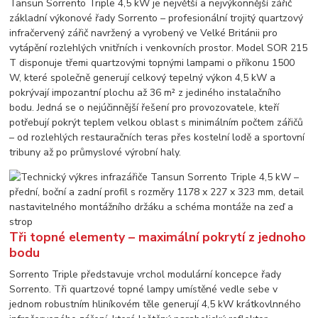
Tansun Sorrento Triple 4,5 kW je největší a nejvýkonnější zářič
základní výkonové řady Sorrento – profesionální trojitý quartzový
infračervený zářič navržený a vyrobený ve Velké Británii pro
vytápění rozlehlých vnitřních i venkovních prostor. Model SOR 215
T disponuje třemi quartzovými topnými lampami o příkonu 1500
W, které společně generují celkový tepelný výkon 4,5 kW a
pokrývají impozantní plochu až 36 m² z jediného instalačního
bodu. Jedná se o nejúčinnější řešení pro provozovatele, kteří
potřebují pokrýt teplem velkou oblast s minimálním počtem zářičů
– od rozlehlých restauračních teras přes kostelní lodě a sportovní
tribuny až po průmyslové výrobní haly.
Tři topné elementy – maximální pokrytí z jednoho
bodu
Sorrento Triple představuje vrchol modulární koncepce řady
Sorrento. Tři quartzové topné lampy umístěné vedle sebe v
jednom robustním hliníkovém těle generují 4,5 kW krátkovlnného