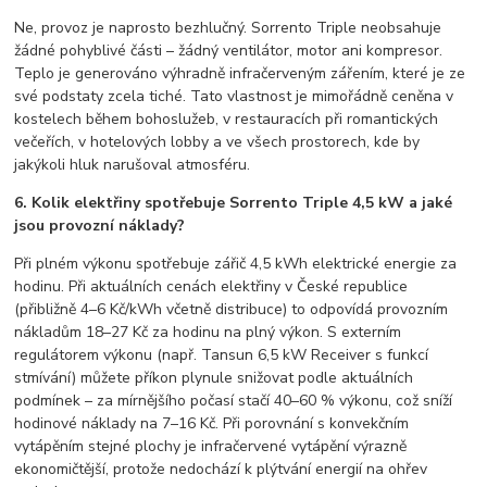
Ne, provoz je naprosto bezhlučný. Sorrento Triple neobsahuje
žádné pohyblivé části – žádný ventilátor, motor ani kompresor.
Teplo je generováno výhradně infračerveným zářením, které je ze
své podstaty zcela tiché. Tato vlastnost je mimořádně ceněna v
kostelech během bohoslužeb, v restauracích při romantických
večeřích, v hotelových lobby a ve všech prostorech, kde by
jakýkoli hluk narušoval atmosféru.
6. Kolik elektřiny spotřebuje Sorrento Triple 4,5 kW a jaké
jsou provozní náklady?
Při plném výkonu spotřebuje zářič 4,5 kWh elektrické energie za
hodinu. Při aktuálních cenách elektřiny v České republice
(přibližně 4–6 Kč/kWh včetně distribuce) to odpovídá provozním
nákladům 18–27 Kč za hodinu na plný výkon. S externím
regulátorem výkonu (např. Tansun 6,5 kW Receiver s funkcí
stmívání) můžete příkon plynule snižovat podle aktuálních
podmínek – za mírnějšího počasí stačí 40–60 % výkonu, což sníží
hodinové náklady na 7–16 Kč. Při porovnání s konvekčním
vytápěním stejné plochy je infračervené vytápění výrazně
ekonomičtější, protože nedochází k plýtvání energií na ohřev