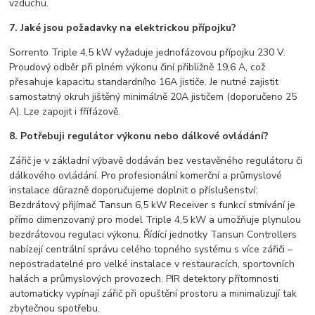
vzduchu.
7. Jaké jsou požadavky na elektrickou přípojku?
Sorrento Triple 4,5 kW vyžaduje jednofázovou přípojku 230 V.
Proudový odběr při plném výkonu činí přibližně 19,6 A, což
přesahuje kapacitu standardního 16A jističe. Je nutné zajistit
samostatný okruh jištěný minimálně 20A jističem (doporučeno 25
A). Lze zapojit i fřífázově.
8. Potřebuji regulátor výkonu nebo dálkové ovládání?
Zářič je v základní výbavě dodáván bez vestavěného regulátoru či
dálkového ovládání. Pro profesionální komerční a průmyslové
instalace důrazně doporučujeme doplnit o příslušenství:
Bezdrátový přijímač Tansun 6,5 kW Receiver s funkcí stmívání je
přímo dimenzovaný pro model Triple 4,5 kW a umožňuje plynulou
bezdrátovou regulaci výkonu. Řídící jednotky Tansun Controllers
nabízejí centrální správu celého topného systému s více zářiči –
nepostradatelné pro velké instalace v restauracích, sportovních
halách a průmyslových provozech. PIR detektory přítomnosti
automaticky vypínají zářič při opuštění prostoru a minimalizují tak
zbytečnou spotřebu.