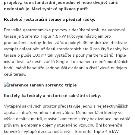
projekty, kde standardní jednoduchý nebo dvojitý zářič
nedostačuje. Mezi typické aplikace patří:
Rozlehlé restaurační terasy a předzahrádky:
Pro velké gastronomické provozy s desítkami stolů na venkovní
terase je Sorrento Triple 4,5 kW klíčovým nástrojem pro
prodloužení sezóny. Jeden zářič o pokrytí 36 m² dokáže efektivně
vytápět oblast pěti až šesti standardních stolů pro čtyři osoby. Na
terase o ploše 100 m² tak vystačíte s pouhými třemi zářiči Triple
místo devíti až desíti zářičů Single. To znamená méně montážních
bodů, méně kabeláže, jednodušší ovládání a čistší vizuální dojem
celé terasy.
Kostely, katedrály a historické sakrální stavby:
Vytápění sakrálních prostor představuje jednu z nejefektivnějších
aplikací infračerveného záření vůbec. Monumentální klenby ve
výšce desítek metrů, masivní kamenné stěny bez izolace, neustálé
průvany a ohromné objemy studeného vzduchu činí konvenční
konvekční vytápění zcela neúčinným. Sorrento Triple 4,5 kW