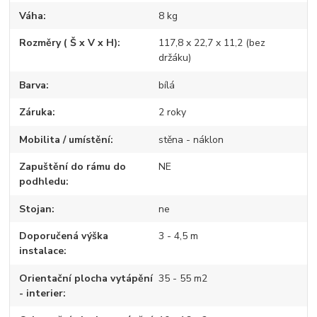
Váha
8 kg
Rozměry ( Š x V x H)
117,8 x 22,7 x 11,2 (bez
držáku)
Barva
bílá
Záruka
2 roky
Mobilita / umístění
stěna - náklon
Zapuštění do rámu do
NE
podhledu
Stojan
ne
Doporučená výška
3 - 4,5 m
instalace
Orientační plocha vytápění
35 - 55 m2
- interier