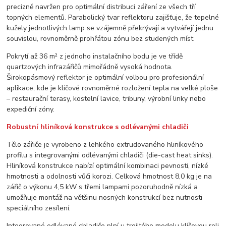
precizně navržen pro optimální distribuci záření ze všech tří
topných elementů. Parabolický tvar reflektoru zajišťuje, že tepelné
kužely jednotlivých lamp se vzájemně překrývají a vytvářejí jednu
souvislou, rovnoměrně prohřátou zónu bez studených míst.
Pokrytí až 36 m² z jednoho instalačního bodu je ve třídě
quartzových infrazářičů mimořádně vysoká hodnota.
Širokopásmový reflektor je optimální volbou pro profesionální
aplikace, kde je klíčové rovnoměrné rozložení tepla na velké ploše
– restaurační terasy, kostelní lavice, tribuny, výrobní linky nebo
expediční zóny.
Robustní hliníková konstrukce s odlévanými chladiči
Tělo zářiče je vyrobeno z lehkého extrudovaného hliníkového
profilu s integrovanými odlévanými chladiči (die-cast heat sinks).
Hliníková konstrukce nabízí optimální kombinaci pevnosti, nízké
hmotnosti a odolnosti vůči korozi. Celková hmotnost 8,0 kg je na
zářič o výkonu 4,5 kW s třemi lampami pozoruhodně nízká a
umožňuje montáž na většinu nosných konstrukcí bez nutnosti
speciálního zesílení.
Integrované odlévané chladiče plní u trojitého modelu klíčovou roli