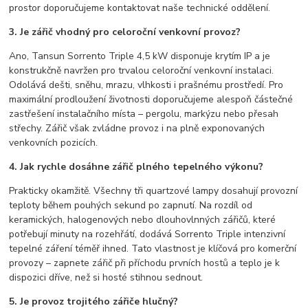
prostor doporučujeme kontaktovat naše technické oddělení.
3. Je zářič vhodný pro celoroční venkovní provoz?
Ano, Tansun Sorrento Triple 4,5 kW disponuje krytím IP a je
konstrukčně navržen pro trvalou celoroční venkovní instalaci.
Odolává dešti, sněhu, mrazu, vlhkosti i prašnému prostředí. Pro
maximální prodloužení životnosti doporučujeme alespoň částečné
zastřešení instalačního místa – pergolu, markýzu nebo přesah
střechy. Zářič však zvládne provoz i na plně exponovaných
venkovních pozicích.
4. Jak rychle dosáhne zářič plného tepelného výkonu?
Prakticky okamžitě. Všechny tři quartzové lampy dosahují provozní
teploty během pouhých sekund po zapnutí. Na rozdíl od
keramických, halogenových nebo dlouhovlnných zářičů, které
potřebují minuty na rozehřátí, dodává Sorrento Triple intenzivní
tepelné záření téměř ihned. Tato vlastnost je klíčová pro komerční
provozy – zapnete zářič při příchodu prvních hostů a teplo je k
dispozici dříve, než si hosté stihnou sednout.
5. Je provoz trojitého zářiče hlučný?