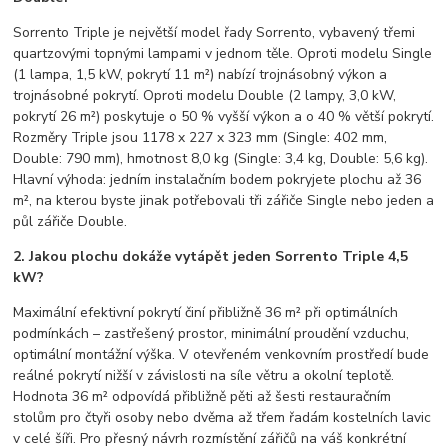
Sorrento Triple je největší model řady Sorrento, vybavený třemi
quartzovými topnými lampami v jednom těle. Oproti modelu Single
(1 lampa, 1,5 kW, pokrytí 11 m²) nabízí trojnásobný výkon a
trojnásobné pokrytí. Oproti modelu Double (2 lampy, 3,0 kW,
pokrytí 26 m²) poskytuje o 50 % vyšší výkon a o 40 % větší pokrytí.
Rozměry Triple jsou 1178 x 227 x 323 mm (Single: 402 mm,
Double: 790 mm), hmotnost 8,0 kg (Single: 3,4 kg, Double: 5,6 kg).
Hlavní výhoda: jedním instalačním bodem pokryjete plochu až 36
m², na kterou byste jinak potřebovali tři zářiče Single nebo jeden a
půl zářiče Double.
2. Jakou plochu dokáže vytápět jeden Sorrento Triple 4,5
kW?
Maximální efektivní pokrytí činí přibližně 36 m² při optimálních
podmínkách – zastřešený prostor, minimální proudění vzduchu,
optimální montážní výška. V otevřeném venkovním prostředí bude
reálné pokrytí nižší v závislosti na síle větru a okolní teplotě.
Hodnota 36 m² odpovídá přibližně pěti až šesti restauračním
stolům pro čtyři osoby nebo dvěma až třem řadám kostelních lavic
v celé šíři. Pro přesný návrh rozmístění zářičů na váš konkrétní