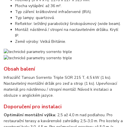
Plocha vytápění: až 36 m².
Typ záření: krátkovlnné infračervené (IRA).
Typ lampy: quartzová.
Reflektor: leštěný parabolický širokopásmový (wide beam).
Montáž: nástěnná / stropní na nastavitelném držáku. Krytí:
IP.
Země výroby: Velká Británie.
Obsah balení
Infrazářič Tansun Sorrento Triple SOR 215 T, 4,5 kW (1 ks).
Nastavitelný montážní držák pro zeď a strop (1 ks). Upevňovací
materiál pro nástěnnou / stropní montáž. Návod k instalaci a
obsluze v anglickém jazyce.
Doporučení pro instalaci
Optimální montážní výška:
2,5 až 4,0 m nad podlahou. Pro
restaurační terasy a kavárenské zahrádky 2,5–3,0 m. Pro kostely a
sportovní haly 3,0–4,5 m. Pro průmyslové prostory až 5,0 m (s