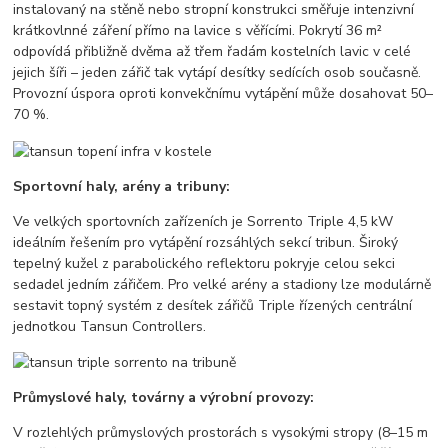
instalovaný na stěně nebo stropní konstrukci směřuje intenzivní
krátkovlnné záření přímo na lavice s věřícími. Pokrytí 36 m²
odpovídá přibližně dvěma až třem řadám kostelních lavic v celé
jejich šíři – jeden zářič tak vytápí desítky sedících osob současně.
Provozní úspora oproti konvekčnímu vytápění může dosahovat 50–
70 %.
Sportovní haly, arény a tribuny:
Ve velkých sportovních zařízeních je Sorrento Triple 4,5 kW
ideálním řešením pro vytápění rozsáhlých sekcí tribun. Široký
tepelný kužel z parabolického reflektoru pokryje celou sekci
sedadel jedním zářičem. Pro velké arény a stadiony lze modulárně
sestavit topný systém z desítek zářičů Triple řízených centrální
jednotkou Tansun Controllers.
Průmyslové haly, továrny a výrobní provozy:
V rozlehlých průmyslových prostorách s vysokými stropy (8–15 m