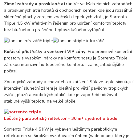
Zimní zahrady a prosklené atria:
Ve velkých zimních zahradách
a prosklených atrií hotelů či obchodních center, kde jsou rozsáhlé
skleněné plochy zdrojem značných tepelných ztrát, je Sorrento
Triple 4,5 kW efektivním řešením pro udržení komfortní teploty
bez hlučného a prašného teplovzdušného vytápění.
Kuřácké přístřešky a venkovní VIP zóny:
Pro prémiové komerční
prostory s vysokými nároky na komfort hostů je Sorrento Triple
zárukou intenzivního tepelného komfortu i za nejchladnějšího
počasí.
Zoologické zahrady a chovatelská zařízení: Sálavé teplo simulující
intenzivní sluneční záření je ideální pro větší pavilony tropických
zvířat, plazů a exotických ptáků, kde je zapotřebí udržovat
stabilně vyšší teplotu na velké ploše.
Leštěný parabolický reflektor – 30 m² z jednoho bodu
Sorrento Triple 4,5 kW je vybaven leštěným parabolickým
reflektorem se širokým vyzařovacím úhlem (wide beam), který je