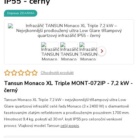
IP55 - černý
Doprava ZDARMA
Ohodnotit produkt
Tansun Monaco XL Triple MONT-072IP - 7,2 kW -
černý
Tansun Monaco XL Triple 7,2 kW – nejvýkonnější třílampový ultra Low
Glare quartzový infrazářič celé řady Monaco (3 x 2400 W) s diamantově
fasetovaným zlatým reflektorem a prodlouženým pouzdrem 1700 mm.
Hmotnost 9,4 kg, pokrytí až 30 m², krytí IP55 pro celoroční venkovní
provoz. Vlajkový model Tansun
celý popis