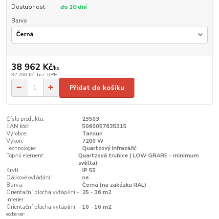
Dostupnost
do 10 dní
Barva
38 962 Kč
/
ks
32 200 Kč
bez DPH
Přidat do košíku
Číslo produktu:
23503
EAN kód:
5060057635315
Výrobce:
Tansun
Výkon:
7200 W
Technologie:
Quartzový infrazářič
Topný element:
Quartzová trubice ( LOW GRARE - minimum
světla)
Krytí:
IP 55
Dálkové ovládání:
ne
Barva:
Černá (na zakázku RAL)
Orientační plocha vytápění -
25 - 36 m2
interier:
Orientační plocha vytápění -
10 - 16 m2
exterier: