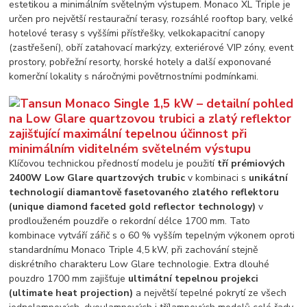
estetikou a minimálním světelným výstupem. Monaco XL Triple je
určen pro největší restaurační terasy, rozsáhlé rooftop bary, velké
hotelové terasy s vyššími přístřešky, velkokapacitní canopy
(zastřešení), obří zatahovací markýzy, exteriérové VIP zóny, event
prostory, pobřežní resorty, horské hotely a další exponované
komerční lokality s náročnými povětrnostními podmínkami.
Klíčovou technickou předností modelu je použití
tří prémiových
2400W Low Glare quartzových trubic
v kombinaci s
unikátní
technologií diamantově fasetovaného zlatého reflektoru
(unique diamond faceted gold reflector technology)
v
prodlouženém pouzdře o rekordní délce 1700 mm. Tato
kombinace vytváří zářič s o 60 % vyšším tepelným výkonem oproti
standardnímu Monaco Triple 4,5 kW, při zachování stejně
diskrétního charakteru Low Glare technologie. Extra dlouhé
pouzdro 1700 mm zajišťuje
ultimátní tepelnou projekci
(ultimate heat projection)
a největší tepelné pokrytí ze všech