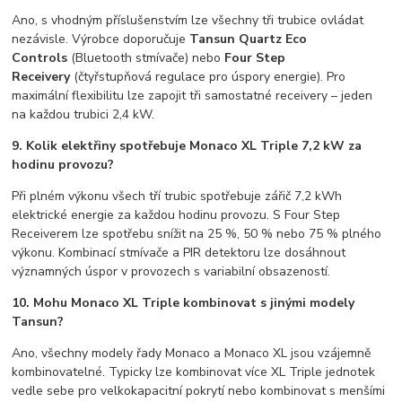
Ano, s vhodným příslušenstvím lze všechny tři trubice ovládat
nezávisle. Výrobce doporučuje
Tansun Quartz Eco
Controls
(Bluetooth stmívače) nebo
Four Step
Receivery
(čtyřstupňová regulace pro úspory energie). Pro
maximální flexibilitu lze zapojit tři samostatné receivery – jeden
na každou trubici 2,4 kW.
9. Kolik elektřiny spotřebuje Monaco XL Triple 7,2 kW za
hodinu provozu?
Při plném výkonu všech tří trubic spotřebuje zářič 7,2 kWh
elektrické energie za každou hodinu provozu. S Four Step
Receiverem lze spotřebu snížit na 25 %, 50 % nebo 75 % plného
výkonu. Kombinací stmívače a PIR detektoru lze dosáhnout
významných úspor v provozech s variabilní obsazeností.
10. Mohu Monaco XL Triple kombinovat s jinými modely
Tansun?
Ano, všechny modely řady Monaco a Monaco XL jsou vzájemně
kombinovatelné. Typicky lze kombinovat více XL Triple jednotek
vedle sebe pro velkokapacitní pokrytí nebo kombinovat s menšími