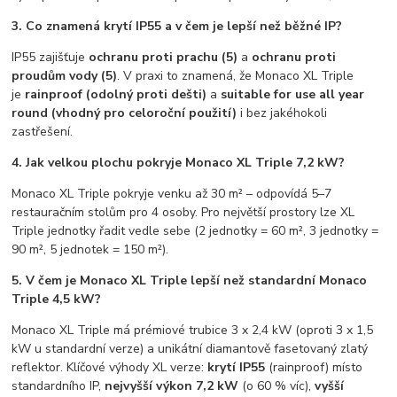
3. Co znamená krytí IP55 a v čem je lepší než běžné IP?
IP55 zajišťuje
ochranu proti prachu (5)
a
ochranu proti
proudům vody (5)
. V praxi to znamená, že Monaco XL Triple
je
rainproof (odolný proti dešti)
a
suitable for use all year
round (vhodný pro celoroční použití)
i bez jakéhokoli
zastřešení.
4. Jak velkou plochu pokryje Monaco XL Triple 7,2 kW?
Monaco XL Triple pokryje venku až 30 m² – odpovídá 5–7
restauračním stolům pro 4 osoby. Pro největší prostory lze XL
Triple jednotky řadit vedle sebe (2 jednotky = 60 m², 3 jednotky =
90 m², 5 jednotek = 150 m²).
5. V čem je Monaco XL Triple lepší než standardní Monaco
Triple 4,5 kW?
Monaco XL Triple má prémiové trubice 3 x 2,4 kW (oproti 3 x 1,5
kW u standardní verze) a unikátní diamantově fasetovaný zlatý
reflektor. Klíčové výhody XL verze:
krytí IP55
(rainproof) místo
standardního IP,
nejvyšší výkon 7,2 kW
(o 60 % víc),
vyšší