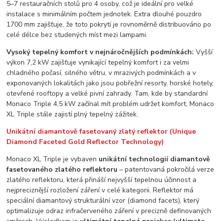
5–7 restauračních stolů pro 4 osoby, což je ideální pro velké
instalace s minimálním počtem jednotek. Extra dlouhé pouzdro
1700 mm zajišťuje, že toto pokrytí je rovnoměrně distribuováno po
celé délce bez studených míst mezi lampami.
Vysoký tepelný komfort v nejnáročnějších podmínkách:
Vyšší
výkon 7,2 kW zajišťuje vynikající tepelný komfort i za velmi
chladného počasí, silného větru, v mrazivých podmínkách a v
exponovaných lokalitách jako jsou pobřežní resorty, horské hotely,
otevřené rooftopy a velké pivní zahrady. Tam, kde by standardní
Monaco Triple 4,5 kW začínal mít problém udržet komfort, Monaco
XL Triple stále zajistí plný tepelný zážitek.
Unikátní diamantově fasetovaný zlatý reflektor (Unique
Diamond Faceted Gold Reflector Technology)
Monaco XL Triple je vybaven
unikátní technologií diamantově
fasetovaného zlatého reflektoru
– patentovaná pokročilá verze
zlatého reflektoru, která přináší nejvyšší tepelnou účinnost a
nejpreciznější rozložení záření v celé kategorii. Reflektor má
speciální diamantový strukturální vzor (diamond facets), který
optimalizuje odraz infračerveného záření v precizně definovaných