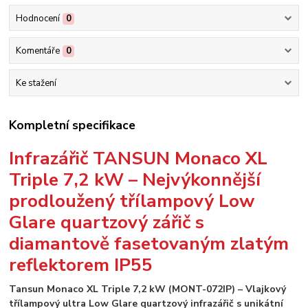
Hodnocení
0
Komentáře
0
Ke stažení
Kompletní specifikace
Infrazářič TANSUN Monaco XL
Triple 7,2 kW – Nejvýkonnější
prodloužený třílampový Low
Glare quartzový zářič s
diamantově fasetovaným zlatým
reflektorem IP55
Tansun Monaco XL Triple 7,2 kW (MONT-072IP) – Vlajkový
třílampový ultra Low Glare quartzový infrazářič s unikátní