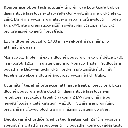
Kombinace obou technologií
– tři prémiové Low Glare trubice +
diamantově fasetovaný zlatý reflektor – vytváří synergický efekt:
zářič, který má výkon srovnatelný s velkými průmyslovými modely
(7,2 kW), ale s dramaticky nižším světelným výstupem typickým
pro prémiové komerční prostředí.
Extra dlouhé pouzdro 1700 mm – rekordní rozměr pro
ultimátní dosah
Monaco XL Triple má extra dlouhé pouzdro o rekordní délce 1700
mm (oproti 1202 mm u standardního Monaco Triple). Prodloužení
pouzdra je klíčovým technickým prvkem pro zajištění ultimátní
tepelné projekce a dlouhé životnosti výkonnějších trubic:
Ultimátní tepelná projekce (ultimate heat projection):
Extra
dlouhé pouzdro s extra dlouhým diamantově fasetovaným
reflektorem rozkládá tepelný výkon 7,2 kW rovnoměrně po
největší ploše v celé kategorii – až 30 m². Záření je promítáno
precizně na cílovou plochu s minimálními ztrátami do stran.
Dedikované chladiče (dedicated heatsinks):
Zářič je vybaven
speciálními chladiči zabudovanými v pouzdře, které odvádějí teplo