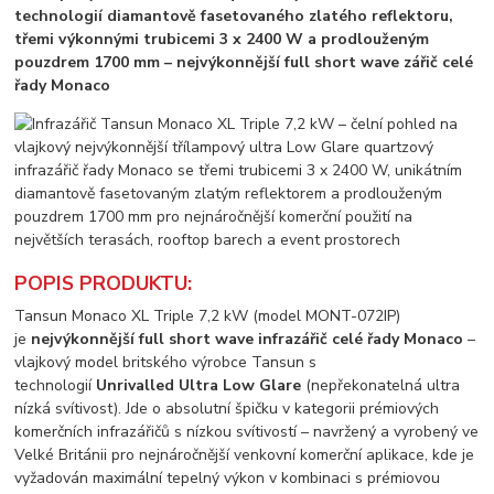
technologií diamantově fasetovaného zlatého reflektoru,
třemi výkonnými trubicemi 3 x 2400 W a prodlouženým
pouzdrem 1700 mm – nejvýkonnější full short wave zářič celé
řady Monaco
POPIS PRODUKTU:
Tansun Monaco XL Triple 7,2 kW (model MONT-072IP)
je
nejvýkonnější full short wave infrazářič celé řady Monaco
–
vlajkový model britského výrobce Tansun s
technologií
Unrivalled Ultra Low Glare
(nepřekonatelná ultra
nízká svítivost). Jde o absolutní špičku v kategorii prémiových
komerčních infrazářičů s nízkou svítivostí – navržený a vyrobený ve
Velké Británii pro nejnáročnější venkovní komerční aplikace, kde je
vyžadován maximální tepelný výkon v kombinaci s prémiovou