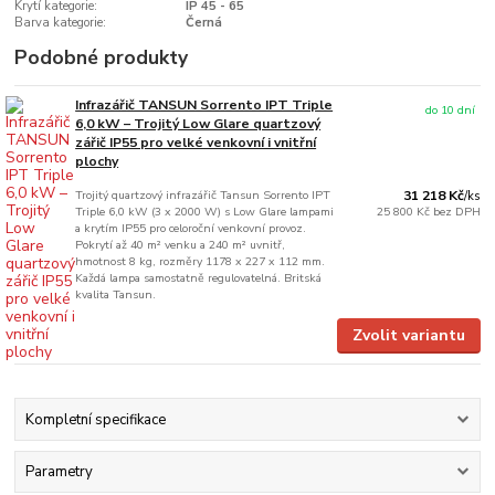
Krytí kategorie:
IP 45 - 65
Barva kategorie:
Černá
Podobné produkty
Infrazářič TANSUN Sorrento IPT Triple
do 10 dní
6,0 kW – Trojitý Low Glare quartzový
zářič IP55 pro velké venkovní i vnitřní
plochy
Trojitý quartzový infrazářič Tansun Sorrento IPT
31 218 Kč
/
ks
Triple 6,0 kW (3 x 2000 W) s Low Glare lampami
25 800 Kč
bez DPH
a krytím IP55 pro celoroční venkovní provoz.
Pokrytí až 40 m² venku a 240 m² uvnitř,
hmotnost 8 kg, rozměry 1178 x 227 x 112 mm.
Každá lampa samostatně regulovatelná. Britská
kvalita Tansun.
Zvolit variantu
Kompletní specifikace
Parametry