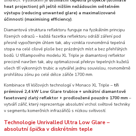
směrech. Výsledkem je
ultimátní tepelná projekce (ultimate
heat projection) při ještě nižším nežádoucím světelném
výstupu (reducing unwanted glare) a maximalizované
účinnosti (maximising efficiency)
.
Diamantová struktura reflektoru funguje na fyzikálním principu
řízených odrazů – každá fazetka reflektoru odráží záření pod
přesně vypočteným úhlem tak, aby vznikla rovnoměrná tepelná
stopa na celé cílové ploše bez prázdných míst a bez přehřátých
bodů. U třílampového modelu XL Triple je diamantový reflektor
precizně navržen tak, aby optimalizoval překryv tepelných kuželů
všech tří výkonných trubic a vytvářel jednu souvislou, rovnoměrně
prohřátou zónu po celé délce zářiče 1700 mm.
Kombinace tří klíčových technologií v Monaco XL Triple –
tři
prémiové 2,4 kW Low Glare trubice + unikátní diamantově
fasetovaný zlatý reflektor + prodloužené pouzdro 1700 mm
–
vytváří zářič, který reprezentuje absolutní vrchol světové techniky
v segmentu komerčních infrazářičů s nízkou svítivostí.
Technologie Unrivalled Ultra Low Glare –
absolutní špička v diskrétním teple