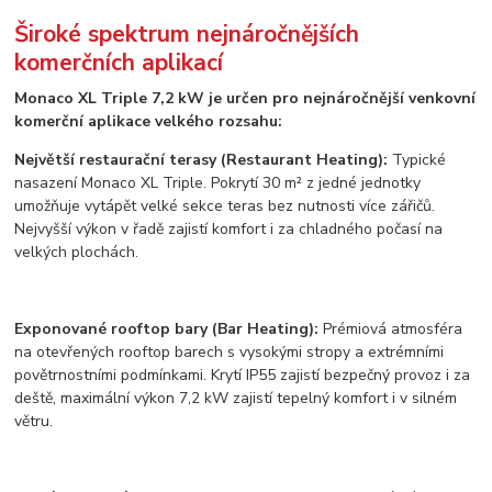
Široké spektrum nejnáročnějších
komerčních aplikací
Monaco XL Triple 7,2 kW je určen pro nejnáročnější venkovní
komerční aplikace velkého rozsahu:
Největší restaurační terasy (Restaurant Heating):
Typické
nasazení Monaco XL Triple. Pokrytí 30 m² z jedné jednotky
umožňuje vytápět velké sekce teras bez nutnosti více zářičů.
Nejvyšší výkon v řadě zajistí komfort i za chladného počasí na
velkých plochách.
Exponované rooftop bary (Bar Heating):
Prémiová atmosféra
na otevřených rooftop barech s vysokými stropy a extrémními
povětrnostními podmínkami. Krytí IP55 zajistí bezpečný provoz i za
deště, maximální výkon 7,2 kW zajistí tepelný komfort i v silném
větru.