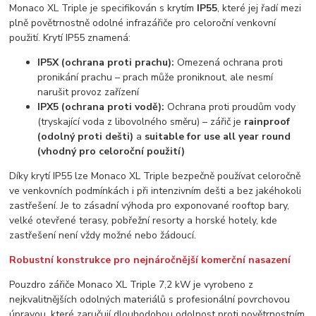
Monaco XL Triple je specifikován s krytím
IP55
, které jej řadí mezi
plně povětrnostně odolné infrazářiče pro celoroční venkovní
použití. Krytí IP55 znamená:
IP5X (ochrana proti prachu):
Omezená ochrana proti
pronikání prachu – prach může proniknout, ale nesmí
narušit provoz zařízení
IPX5 (ochrana proti vodě):
Ochrana proti proudům vody
(tryskající voda z libovolného směru) – zářič je
rainproof
(odolný proti dešti)
a
suitable for use all year round
(vhodný pro celoroční použití)
Díky krytí IP55 lze Monaco XL Triple bezpečně používat celoročně
ve venkovních podmínkách i při intenzivním dešti a bez jakéhokoli
zastřešení. Je to zásadní výhoda pro exponované rooftop bary,
velké otevřené terasy, pobřežní resorty a horské hotely, kde
zastřešení není vždy možné nebo žádoucí.
Robustní konstrukce pro nejnáročnější komerční nasazení
Pouzdro zářiče Monaco XL Triple 7,2 kW je vyrobeno z
nejkvalitnějších odolných materiálů s profesionální povrchovou
úpravou, které zaručují dlouhodobou odolnost proti povětrnostním