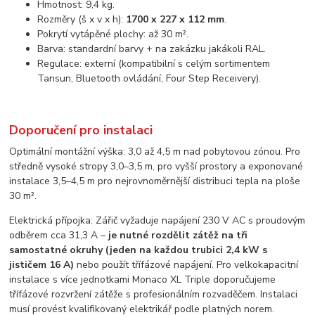
Hmotnost: 9,4 kg.
Rozměry (š x v x h):
1700 x 227 x 112 mm
.
Pokrytí vytápěné plochy: až 30 m².
Barva: standardní barvy + na zakázku jakákoli RAL.
Regulace: externí (kompatibilní s celým sortimentem
Tansun, Bluetooth ovládání, Four Step Receivery).
Doporučení pro instalaci
Optimální montážní výška: 3,0 až 4,5 m nad pobytovou zónou. Pro
středně vysoké stropy 3,0–3,5 m, pro vyšší prostory a exponované
instalace 3,5–4,5 m pro nejrovnoměrnější distribuci tepla na ploše
30 m².
Elektrická přípojka: Zářič vyžaduje napájení 230 V AC s proudovým
odběrem cca 31,3 A –
je nutné rozdělit zátěž na tři
samostatné okruhy (jeden na každou trubici 2,4 kW s
jističem 16 A)
nebo použít třífázové napájení. Pro velkokapacitní
instalace s více jednotkami Monaco XL Triple doporučujeme
třífázové rozvržení zátěže s profesionálním rozvaděčem. Instalaci
musí provést kvalifikovaný elektrikář podle platných norem.