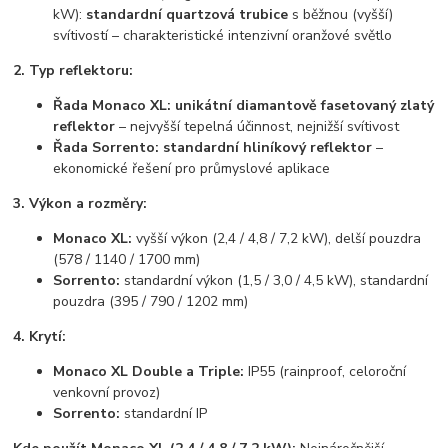
kW):
standardní quartzová trubice
s běžnou (vyšší)
svítivostí – charakteristické intenzivní oranžové světlo
2. Typ reflektoru:
Řada Monaco XL:
unikátní diamantově fasetovaný zlatý
reflektor
– nejvyšší tepelná účinnost, nejnižší svítivost
Řada Sorrento:
standardní hliníkový reflektor
–
ekonomické řešení pro průmyslové aplikace
3. Výkon a rozměry:
Monaco XL:
vyšší výkon (2,4 / 4,8 / 7,2 kW), delší pouzdra
(578 / 1140 / 1700 mm)
Sorrento:
standardní výkon (1,5 / 3,0 / 4,5 kW), standardní
pouzdra (395 / 790 / 1202 mm)
4. Krytí:
Monaco XL Double a Triple:
IP55 (rainproof, celoroční
venkovní provoz)
Sorrento:
standardní IP