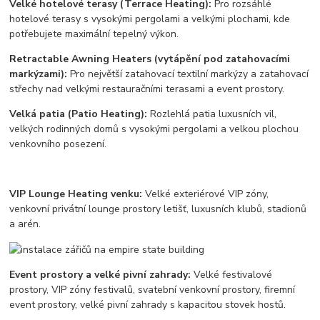
Velké hotelové terasy (Terrace Heating):
Pro rozsáhlé
hotelové terasy s vysokými pergolami a velkými plochami, kde
potřebujete maximální tepelný výkon.
Retractable Awning Heaters (vytápění pod zatahovacími
markýzami):
Pro největší zatahovací textilní markýzy a zatahovací
střechy nad velkými restauračními terasami a event prostory.
Velká patia (Patio Heating):
Rozlehlá patia luxusních vil,
velkých rodinných domů s vysokými pergolami a velkou plochou
venkovního posezení.
VIP Lounge Heating venku:
Velké exteriérové VIP zóny,
venkovní privátní lounge prostory letišť, luxusních klubů, stadionů
a arén.
Event prostory a velké pivní zahrady:
Velké festivalové
prostory, VIP zóny festivalů, svatební venkovní prostory, firemní
event prostory, velké pivní zahrady s kapacitou stovek hostů.