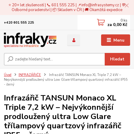
⭐ 20+ let zkušeností | 📞 601 555 225 | 📌
info@infrasystemy.cz
| 💬
Odborné poradenství | 📦 Skladem v ČR | 🚚 Okamžitá expedice
0
ks
+420 601 555 225
za
0,00 Kč
Menu
Hledat
Úvod
INFRAZÁŘIČE
Infrazářič TANSUN Monaco XL Triple 7,2 kW –
Nejvýkonnější prodloužený ultra Low Glare třílampový quartzový infrazářič IP55
- černý
Infrazářič TANSUN Monaco XL
Triple 7,2 kW – Nejvýkonnější
prodloužený ultra Low Glare
třílampový quartzový infrazářič