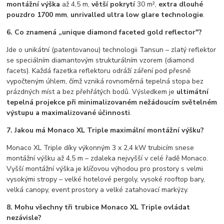
montážní výška
až 4,5 m,
větší pokrytí
30 m²,
extra dlouhé
pouzdro 1700 mm
,
unrivalled ultra low glare technologie
.
6. Co znamená „unique diamond faceted gold reflector"?
Jde o unikátní (patentovanou) technologii Tansun – zlatý reflektor
se speciálním diamantovým strukturálním vzorem (diamond
facets). Každá fazetka reflektoru odráží záření pod přesně
vypočteným úhlem, čímž vzniká rovnoměrná tepelná stopa bez
prázdných míst a bez přehřátých bodů. Výsledkem je
ultimátní
tepelná projekce při minimalizovaném nežádoucím světelném
výstupu a maximalizované účinnosti
.
7. Jakou má Monaco XL Triple maximální montážní výšku?
Monaco XL Triple díky výkonným 3 x 2,4 kW trubicím snese
montážní výšku až 4,5 m – zdaleka nejvyšší v celé řadě Monaco.
Vyšší montážní výška je klíčovou výhodou pro prostory s velmi
vysokými stropy – velké hotelové pergoly, vysoké rooftop bary,
velká canopy, event prostory a velké zatahovací markýzy.
8. Mohu všechny tři trubice Monaco XL Triple ovládat
nezávisle?