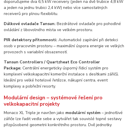
doporučujeme dva 6,5 kW receivery (jeden na dvě trubice 4,8 kW
a jeden na jednu trubici 2,4 kW) nebo více samostatných
receiverů pro plnou flexibilitu.
Dálkové ovladače Tansun:
Bezdrátové ovladače pro pohodlné
ovládání z libovolného místa ve velkém prostoru.
PIR detektory přítomnosti:
Automatické zapínání při detekci
osob v pracovním prostoru – maximální úspora energie ve velkých
provozech s variabilní obsazeností.
Tansun Controllers / Quartzheat Eco Controller
Package:
Centrální energeticky úsporný řídicí systém pro
komplexní velkokapacitní komerční instalace s desítkami zářičů.
Ideální pro velké hotelové řetězce, nákupní centra, event
komplexy a pobřežní resorty.
Modulární design – systémové řešení pro
velkokapacitní projekty
Monaco XL Triple je navržen jako
modulární systém
– jednotlivé
zářiče lze řadit vedle sebe a vytvářet tak souvislé topné sestavy
přizpůsobené geometrii konkrétního prostoru. Dvě jednotky