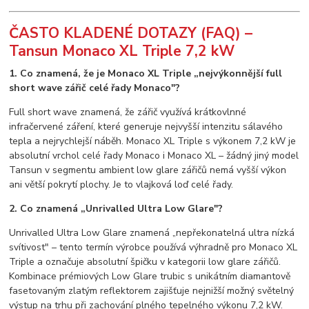
ČASTO KLADENÉ DOTAZY (FAQ) –
Tansun Monaco XL Triple 7,2 kW
1. Co znamená, že je Monaco XL Triple „nejvýkonnější full
short wave zářič celé řady Monaco"?
Full short wave znamená, že zářič využívá krátkovlnné
infračervené záření, které generuje nejvyšší intenzitu sálavého
tepla a nejrychlejší náběh. Monaco XL Triple s výkonem 7,2 kW je
absolutní vrchol celé řady Monaco i Monaco XL – žádný jiný model
Tansun v segmentu ambient low glare zářičů nemá vyšší výkon
ani větší pokrytí plochy. Je to vlajková loď celé řady.
2. Co znamená „Unrivalled Ultra Low Glare"?
Unrivalled Ultra Low Glare znamená „nepřekonatelná ultra nízká
svítivost" – tento termín výrobce používá výhradně pro Monaco XL
Triple a označuje absolutní špičku v kategorii low glare zářičů.
Kombinace prémiových Low Glare trubic s unikátním diamantově
fasetovaným zlatým reflektorem zajišťuje nejnižší možný světelný
výstup na trhu při zachování plného tepelného výkonu 7,2 kW.