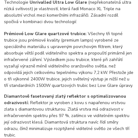
Technologie
Unrivalled Ultra Low Glare
(nepřekonatelná ultra
nízká svítivost) je vlastností, která řadí Monaco XL Triple na
absolutní vrchol mezi komerčními infrazářiči. Zásadní rozdíl
spočívá v kombinaci dvou technologií:
Prémiové Low Glare quartzové trubice:
Všechny tři topné
trubice jsou prémiové kvality (premium lamps) vyrobené ze
speciálního materiálu s upraveným povrchovým filtrem, který
absorbuje větší podíl viditelného spektra a propouští primárně jen
infračervené záření. Výsledkem jsou trubice, které při zahřátí
vyzařují výrazně méně viditelného oranžového světla, než
odpovídá jejich celkovému tepelnému výkonu 7,2 kW. Přestože jde
o tři výkonné 2400W trubice, jejich světelný výstup je nižší než u
tří standardních 1500W quartzových trubic bez Low Glare úpravy.
Diamantově fasetovaný zlatý reflektor s optimalizovanou
odrazivostí:
Reflektor je vyroben z kovu s napařenou vrstvou
zlata s diamantovou strukturou. Zlatá vrstva má odrazivost v
infračerveném spektru přes 97 %, zatímco ve viditelném spektru
její odrazivost klesá. Diamantová struktura navíc řídí směry
odrazu, čímž minimalizuje rozptýlené viditelné světlo ze všech tří
trubic.