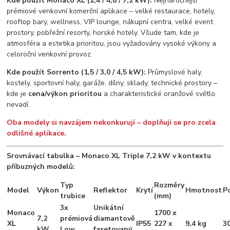
Kde použít Monaco XL (2,4 / 4,8 / 7,2 kW):
Nejnáročnější
prémiové venkovní komerční aplikace – velké restaurace, hotely,
rooftop bary, wellness, VIP lounge, nákupní centra, velké event
prostory, pobřežní resorty, horské hotely. Všude tam, kde je
atmosféra a estetika prioritou, jsou vyžadovány vysoké výkony a
celoroční venkovní provoz.
Kde použít Sorrento (1,5 / 3,0 / 4,5 kW):
Průmyslové haly,
kostely, sportovní haly, garáže, dílny, sklady, technické prostory –
kde je
cena/výkon prioritou
a charakteristické oranžové světlo
nevadí.
Oba modely si navzájem nekonkurují – doplňují se pro zcela
odlišné aplikace.
Srovnávací tabulka – Monaco XL Triple 7,2 kW v kontextu
příbuzných modelů:
Typ
Rozměry
Model
Výkon
Reflektor
Krytí
Hmotnost
P
trubice
(mm)
3x
Unikátní
Monaco
1700 x
7,2
prémiová
diamantově
XL
IP55
227 x
9,4 kg
3
kW
Low
fasetovaný