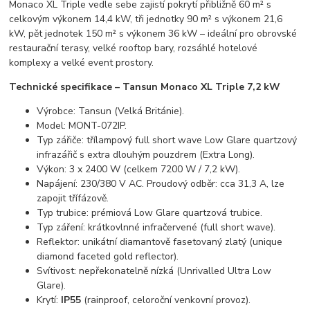
Monaco XL Triple vedle sebe zajistí pokrytí přibližně 60 m² s
celkovým výkonem 14,4 kW, tři jednotky 90 m² s výkonem 21,6
kW, pět jednotek 150 m² s výkonem 36 kW – ideální pro obrovské
restaurační terasy, velké rooftop bary, rozsáhlé hotelové
komplexy a velké event prostory.
Technické specifikace – Tansun Monaco XL Triple 7,2 kW
Výrobce: Tansun (Velká Británie).
Model: MONT-072IP.
Typ zářiče: třílampový full short wave Low Glare quartzový
infrazářič s extra dlouhým pouzdrem (Extra Long).
Výkon: 3 x 2400 W (celkem 7200 W / 7,2 kW).
Napájení: 230/380 V AC. Proudový odběr: cca 31,3 A, lze
zapojit třífázově.
Typ trubice: prémiová Low Glare quartzová trubice.
Typ záření: krátkovlnné infračervené (full short wave).
Reflektor: unikátní diamantově fasetovaný zlatý (unique
diamond faceted gold reflector).
Svítivost: nepřekonatelně nízká (Unrivalled Ultra Low
Glare).
Krytí:
IP55
(rainproof, celoroční venkovní provoz).