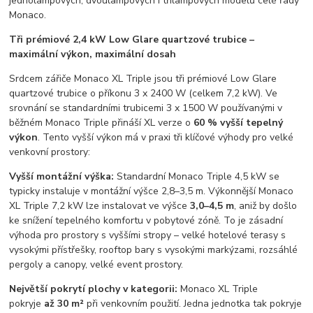
jednolampových, dvoulampových i třílampových modelů celé řady
Monaco.
Tři prémiové 2,4 kW Low Glare quartzové trubice –
maximální výkon, maximální dosah
Srdcem zářiče Monaco XL Triple jsou tři prémiové Low Glare
quartzové trubice o příkonu 3 x 2400 W (celkem 7,2 kW). Ve
srovnání se standardními trubicemi 3 x 1500 W používanými v
běžném Monaco Triple přináší XL verze o
60 % vyšší tepelný
výkon
. Tento vyšší výkon má v praxi tři klíčové výhody pro velké
venkovní prostory:
Vyšší montážní výška:
Standardní Monaco Triple 4,5 kW se
typicky instaluje v montážní výšce 2,8–3,5 m. Výkonnější Monaco
XL Triple 7,2 kW lze instalovat ve výšce
3,0–4,5 m
, aniž by došlo
ke snížení tepelného komfortu v pobytové zóně. To je zásadní
výhoda pro prostory s vyššími stropy – velké hotelové terasy s
vysokými přístřešky, rooftop bary s vysokými markýzami, rozsáhlé
pergoly a canopy, velké event prostory.
Největší pokrytí plochy v kategorii:
Monaco XL Triple
pokryje
až 30 m²
při venkovním použití. Jedna jednotka tak pokryje