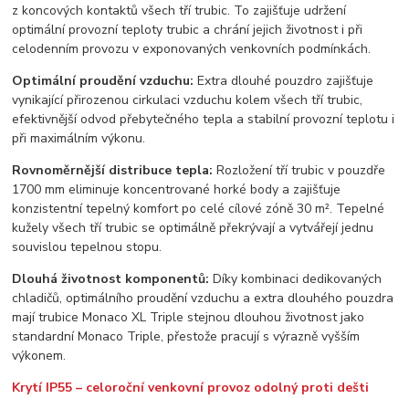
z koncových kontaktů všech tří trubic. To zajišťuje udržení
optimální provozní teploty trubic a chrání jejich životnost i při
celodenním provozu v exponovaných venkovních podmínkách.
Optimální proudění vzduchu:
Extra dlouhé pouzdro zajišťuje
vynikající přirozenou cirkulaci vzduchu kolem všech tří trubic,
efektivnější odvod přebytečného tepla a stabilní provozní teplotu i
při maximálním výkonu.
Rovnoměrnější distribuce tepla:
Rozložení tří trubic v pouzdře
1700 mm eliminuje koncentrované horké body a zajišťuje
konzistentní tepelný komfort po celé cílové zóně 30 m². Tepelné
kužely všech tří trubic se optimálně překrývají a vytvářejí jednu
souvislou tepelnou stopu.
Dlouhá životnost komponentů:
Díky kombinaci dedikovaných
chladičů, optimálního proudění vzduchu a extra dlouhého pouzdra
mají trubice Monaco XL Triple stejnou dlouhou životnost jako
standardní Monaco Triple, přestože pracují s výrazně vyšším
výkonem.
Krytí IP55 – celoroční venkovní provoz odolný proti dešti