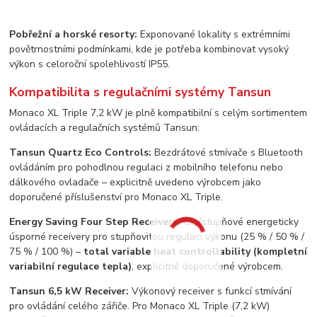
Pobřežní a horské resorty:
Exponované lokality s extrémními
povětrnostními podmínkami, kde je potřeba kombinovat vysoký
výkon s celoroční spolehlivostí IP55.
Kompatibilita s regulačními systémy Tansun
Monaco XL Triple 7,2 kW je plně kompatibilní s celým sortimentem
ovládacích a regulačních systémů Tansun:
Tansun Quartz Eco Controls:
Bezdrátové stmívače s Bluetooth
ovládáním pro pohodlnou regulaci z mobilního telefonu nebo
dálkového ovladače – explicitně uvedeno výrobcem jako
doporučené příslušenství pro Monaco XL Triple.
Energy Saving Four Step Receivers:
Čtyřstupňové energeticky
úsporné receivery pro stupňovitou regulaci výkonu (25 % / 50 % /
75 % / 100 %) –
total variable heat controllability (kompletní
variabilní regulace tepla)
, explicitně doporučené výrobcem.
Tansun 6,5 kW Receiver:
Výkonový receiver s funkcí stmívání
pro ovládání celého zářiče. Pro Monaco XL Triple (7,2 kW)