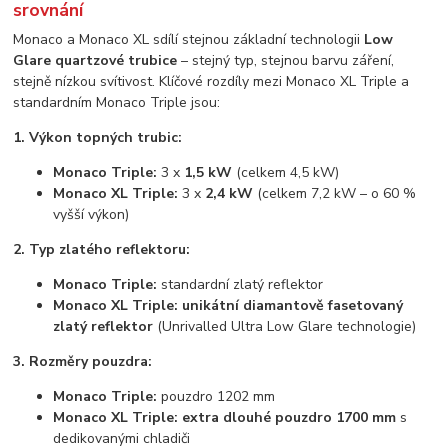
srovnání
Monaco a Monaco XL sdílí stejnou základní technologii
Low
Glare quartzové trubice
– stejný typ, stejnou barvu záření,
stejně nízkou svítivost. Klíčové rozdíly mezi Monaco XL Triple a
standardním Monaco Triple jsou:
1. Výkon topných trubic:
Monaco Triple:
3 x
1,5 kW
(celkem 4,5 kW)
Monaco XL Triple:
3 x
2,4 kW
(celkem 7,2 kW – o 60 %
vyšší výkon)
2. Typ zlatého reflektoru:
Monaco Triple:
standardní zlatý reflektor
Monaco XL Triple:
unikátní diamantově fasetovaný
zlatý reflektor
(Unrivalled Ultra Low Glare technologie)
3. Rozměry pouzdra:
Monaco Triple:
pouzdro 1202 mm
Monaco XL Triple:
extra dlouhé pouzdro 1700 mm
s
dedikovanými chladiči