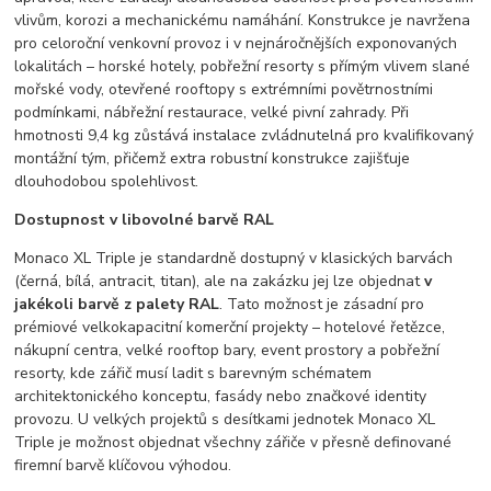
vlivům, korozi a mechanickému namáhání. Konstrukce je navržena
pro celoroční venkovní provoz i v nejnáročnějších exponovaných
lokalitách – horské hotely, pobřežní resorty s přímým vlivem slané
mořské vody, otevřené rooftopy s extrémními povětrnostními
podmínkami, nábřežní restaurace, velké pivní zahrady. Při
hmotnosti 9,4 kg zůstává instalace zvládnutelná pro kvalifikovaný
montážní tým, přičemž extra robustní konstrukce zajišťuje
dlouhodobou spolehlivost.
Dostupnost v libovolné barvě RAL
Monaco XL Triple je standardně dostupný v klasických barvách
(černá, bílá, antracit, titan), ale na zakázku jej lze objednat
v
jakékoli barvě z palety RAL
. Tato možnost je zásadní pro
prémiové velkokapacitní komerční projekty – hotelové řetězce,
nákupní centra, velké rooftop bary, event prostory a pobřežní
resorty, kde zářič musí ladit s barevným schématem
architektonického konceptu, fasády nebo značkové identity
provozu. U velkých projektů s desítkami jednotek Monaco XL
Triple je možnost objednat všechny zářiče v přesně definované
firemní barvě klíčovou výhodou.