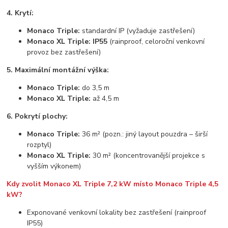
4. Krytí:
Monaco Triple:
standardní IP (vyžaduje zastřešení)
Monaco XL Triple:
IP55
(rainproof, celoroční venkovní
provoz bez zastřešení)
5. Maximální montážní výška:
Monaco Triple:
do 3,5 m
Monaco XL Triple:
až 4,5 m
6. Pokrytí plochy:
Monaco Triple:
36 m² (pozn.: jiný layout pouzdra – širší
rozptyl)
Monaco XL Triple:
30 m² (koncentrovanější projekce s
vyšším výkonem)
Kdy zvolit Monaco XL Triple 7,2 kW místo Monaco Triple 4,5
kW?
Exponované venkovní lokality bez zastřešení (rainproof
IP55)