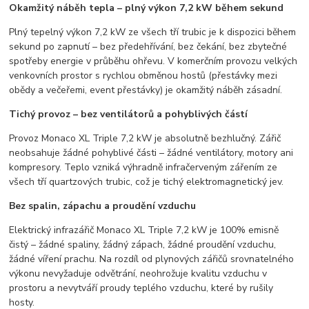
Okamžitý náběh tepla – plný výkon 7,2 kW během sekund
Plný tepelný výkon 7,2 kW ze všech tří trubic je k dispozici během
sekund po zapnutí – bez předehřívání, bez čekání, bez zbytečné
spotřeby energie v průběhu ohřevu. V komerčním provozu velkých
venkovních prostor s rychlou obměnou hostů (přestávky mezi
obědy a večeřemi, event přestávky) je okamžitý náběh zásadní.
Tichý provoz – bez ventilátorů a pohyblivých částí
Provoz Monaco XL Triple 7,2 kW je absolutně bezhlučný. Zářič
neobsahuje žádné pohyblivé části – žádné ventilátory, motory ani
kompresory. Teplo vzniká výhradně infračerveným zářením ze
všech tří quartzových trubic, což je tichý elektromagnetický jev.
Bez spalin, zápachu a proudění vzduchu
Elektrický infrazářič Monaco XL Triple 7,2 kW je 100% emisně
čistý – žádné spaliny, žádný zápach, žádné proudění vzduchu,
žádné víření prachu. Na rozdíl od plynových zářičů srovnatelného
výkonu nevyžaduje odvětrání, neohrožuje kvalitu vzduchu v
prostoru a nevytváří proudy teplého vzduchu, které by rušily
hosty.