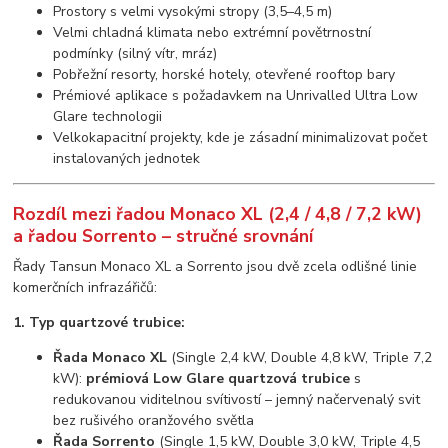
Prostory s velmi vysokými stropy (3,5–4,5 m)
Velmi chladná klimata nebo extrémní povětrnostní
podmínky (silný vítr, mráz)
Pobřežní resorty, horské hotely, otevřené rooftop bary
Prémiové aplikace s požadavkem na Unrivalled Ultra Low
Glare technologii
Velkokapacitní projekty, kde je zásadní minimalizovat počet
instalovaných jednotek
Rozdíl mezi řadou Monaco XL (2,4 / 4,8 / 7,2 kW)
a řadou Sorrento – stručné srovnání
Řady Tansun Monaco XL a Sorrento jsou dvě zcela odlišné linie
komerčních infrazářičů:
1. Typ quartzové trubice:
Řada Monaco XL
(Single 2,4 kW, Double 4,8 kW, Triple 7,2
kW):
prémiová Low Glare quartzová trubice
s
redukovanou viditelnou svítivostí – jemný načervenalý svit
bez rušivého oranžového světla
Řada Sorrento
(Single 1,5 kW, Double 3,0 kW, Triple 4,5