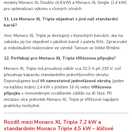
modely Monaco XL Double (4,8 kW) a Monaco XL Single (2,4 kW)
pro optimalizaci výkonu v různých zónách.
11. Lze Monaco XL Triple objednat v jiné než standardní
barvě?
Ano, Monaco XL Triple je dostupný v klasických barvách, ale na
zakázku jej lze objednat v jakékoli barvě z palety RAL. Zpracování
je individuálně realizováno ve výrobě Tansun ve Velké Británii.
12. Potřebuji pro Monaco XL Triple třífázovou přípojku?
Monaco XL Triple má proudový odběr cca 31,3 A při 230 V, což
přesahuje kapacitu standardního jednofázového okruhu.
Doporučujeme buď
tři samostatné jednofázové okruhy
(jeden
na každou trubici 2,4 kW s jističem 16 A) nebo
třífázovou
přípojku
s rovnoměrným rozdělením zátěže na tři fáze. Při
instalaci více jednotek Monaco XL Triple je třífázové napájení
prakticky nezbytné.
Rozdíl mezi Monaco XL Triple 7,2 kW a
standardním Monaco Triple 4,5 kW – klíčové