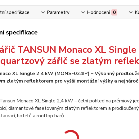
ní specifikace
Parametry
Hodnocení
0
K
í specifikace
zářič TANSUN Monaco XL Single
 quartzový zářič se zlatým refle
aco XL Single 2,4 kW (MONS-024IP) – Výkonný prodloužený
m zlatým reflektorem pro vyšší montážní výšky a nejnároč