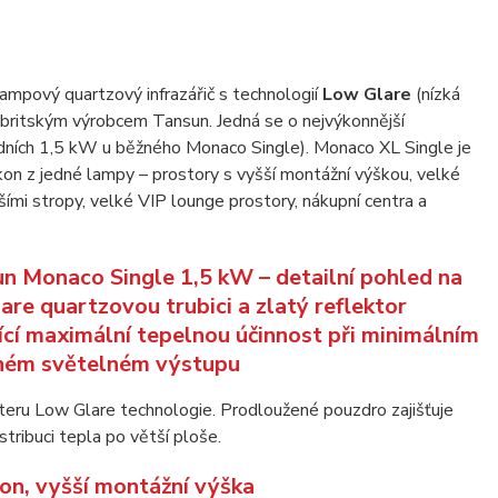
pový quartzový infrazářič s technologií
Low Glare
(nízká
i britským výrobcem Tansun. Jedná se o nejvýkonnější
dních 1,5 kW u běžného Monaco Single). Monaco XL Single je
ýkon z jedné lampy – prostory s vyšší montážní výškou, velké
ími stropy, velké VIP lounge prostory, nákupní centra a
teru Low Glare technologie. Prodloužené pouzdro zajišťuje
stribuci tepla po větší ploše.
on, vyšší montážní výška