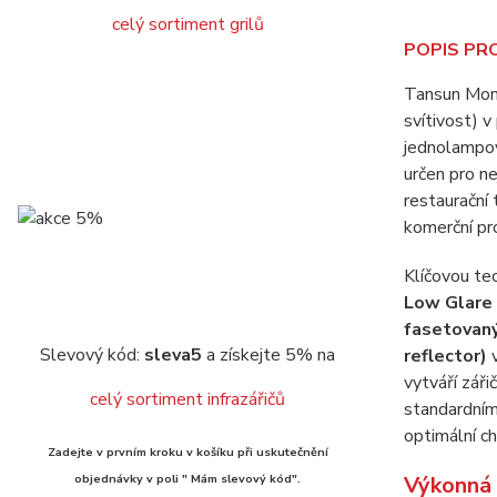
celý sortiment grilů
POPIS PR
Tansun Mona
svítivost) 
jednolampov
určen pro ne
restaurační 
komerční pr
Klíčovou te
Low Glare 
fasetovaný
Slevový kód:
sleva5
a získejte 5% na
reflector)
v
vytváří zář
celý sortiment infrazářičů
standardním
optimální ch
Zadejte v prvním kroku v košíku při uskutečnění
objednávky v poli " Mám slevový kód".
Výkonná 