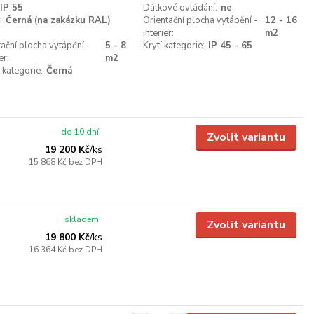
IP 55
Dálkové ovládání:
ne
:
Černá (na zakázku RAL)
Orientační plocha vytápění -
12 - 16
interier:
m2
tační plocha vytápění -
5 - 8
Krytí kategorie:
IP 45 - 65
er:
m2
 kategorie:
Černá
do 10 dní
Zvolit variantu
19 200 Kč
/
ks
15 868 Kč
bez DPH
skladem
Zvolit variantu
19 800 Kč
/
ks
16 364 Kč
bez DPH