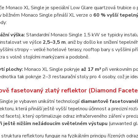
če Monaco XL Single je speciální Low Glare quartzová trubice o
v běžném Monaco Single přináší XL verze o
60 % vyšší tepeln
ody:
ážní výška:
Standardní Monaco Single 1,5 kW se typicky instalu
instalovat ve výšce
2,5–3,5 m
, aniž by došlo ke snížení tepeln
yššími stropy – velké hotelové terasy, rooftop bary s vyššími př
tra s volně stojícími markýzami a podobně.
tí plochy:
Monaco XL Single pokryje
až 17 m²
při venkovním po
dnotka tak pokryje 2–3 restaurační stoly pro 4 osoby, což je ide
vě fasetovaný zlatý reflektor (Diamond Facete
ingle je vybaven unikátní technologií
diamantově fasetovanéh
ektoru, která přináší ještě vyšší tepelnou účinnost a precizní roz
nd facets), který optimalizuje odraz infračerveného záření v pr
ři ještě nižším nežádoucím světelném výstupu
(unwanted gla
truktura reflektoru funguje na fyzikálním principu řízených odra