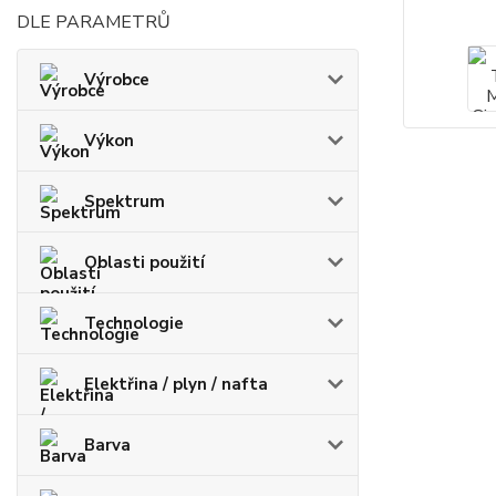
DLE PARAMETRŮ
Výrobce
Výkon
Spektrum
Oblasti použití
Technologie
Elektřina / plyn / nafta
Barva