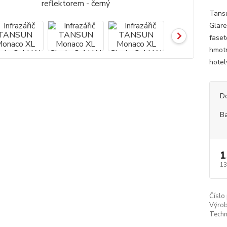
Tansu
Glare
faset
hmotn
hotel
D
B
1
13
Číslo
Výrob
Techn