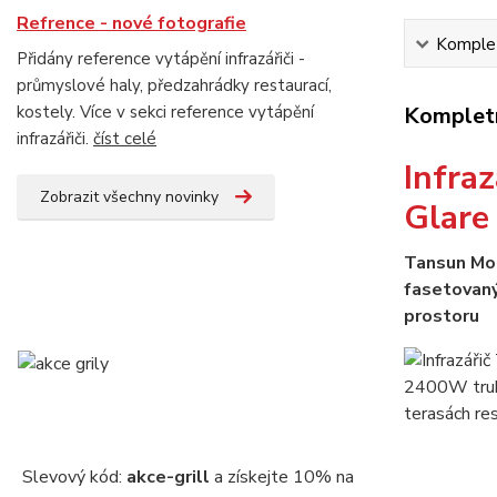
Refrence - nové fotografie
Komplet
Přidány reference vytápění infrazářiči -
průmyslové haly, předzahrádky restaurací,
kostely. Více v sekci reference vytápění
Kompletn
infrazářiči.
číst celé
Infra
Zobrazit všechny novinky
Glare
Tansun Mon
fasetovaný
prostoru
Slevový kód:
akce-grill
a získejte 10% na