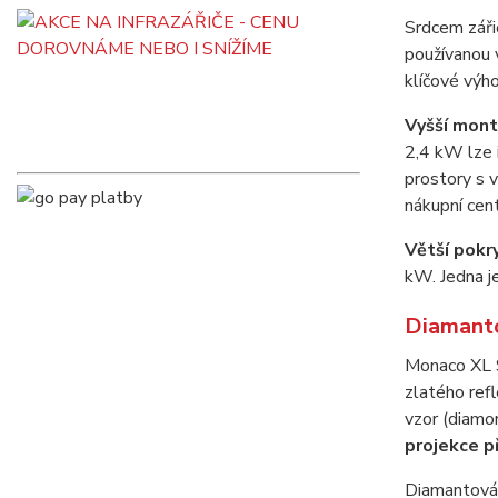
Srdcem záři
používanou 
klíčové výh
Vyšší mont
2,4 kW lze 
prostory s v
nákupní cen
Větší pokry
kW. Jedna je
Diamanto
Monaco XL S
zlatého refl
vzor (diamo
projekce p
Diamantová s