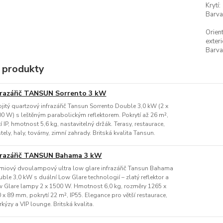
Krytí:
Barva
Orien
exteri
Barva
 produkty
frazářič TANSUN Sorrento 3 kW
jitý quartzový infrazářič Tansun Sorrento Double 3,0 kW (2 x
0 W) s leštěným parabolickým reflektorem. Pokrytí až 26 m²,
tí IP, hmotnost 5,6 kg, nastavitelný držák. Terasy, restaurace,
tely, haly, továrny, zimní zahrady. Britská kvalita Tansun.
frazářič TANSUN Bahama 3 kW
miový dvoulampový ultra low glare infrazářič Tansun Bahama
ble 3,0 kW s duální Low Glare technologií – zlatý reflektor a
 Glare lampy 2 x 1500 W. Hmotnost 6,0 kg, rozměry 1265 x
 x 89 mm, pokrytí 22 m², IP55. Elegance pro větší restaurace,
kýzy a VIP lounge. Britská kvalita.