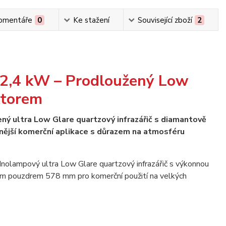
omentáře
0
Ke stažení
Související zboží
2
 2,4 kW – Prodloužený Low
ktorem
 ultra Low Glare quartzový infrazářič s diamantově
nější komerční aplikace s důrazem na atmosféru