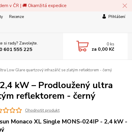
adem v ČR | 🚚 Okamžitá expedice
ty
Recenze
Přihlášení
e si rady? Zavolejte.
0
ks
za
0,00 Kč
0 601 555 225
ra Low Glare quartzový infrazářič se zlatým reflektorem - černý
2,4 kW – Prodloužený ultra
tým reflektorem - černý
Ohodnotit produkt
sun Monaco XL Single MONS-024IP - 2,4 kW -
ný