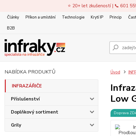
⭐ 20+ let zkušeností | 📞 601 55
Články
Příkon a umístění
Technologie
Krytí IP
Princip
Čast
B2B
NABÍDKA PRODUKTŮ
Úvod
INF
Infra
INFRAZÁŘIČE
Low G
Příslušenství
Doplňkový sortiment
Doprava Z
Grily