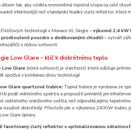
úhlem tak, aby vznikla rovnoměrná tepelná stopa na celé cílov
ásadně efektivnější než standardní hladký zlatý reflektor, kter
ří klíčových technologií v Monaco XL Single –
výkonné 2,4 kW 
+ prodloužené pouzdro s dedikovanými chladiči
– vytváří zář
nfrazářičů s nízkou svítivostí.
gie Low Glare – klíč k diskrétnímu teplu
e
Low Glare
(nízká svítivost) je vlastností, která odlišuje pré
íl spočívá v kombinaci dvou technologií:
Low Glare quartzová trubice:
Topná trubice je vyrobena ze spe
tší podíl viditelného spektra a propouští primárně jen infračerven
ě viditelného oranžového světla, než odpovídá jejímu tepelnému 
a vizuálně diskrétněji. Přestože jde o výkonnou 2400W trubici, 
 Low Glare úpravy.
 fasetovaný zlatý reflektor s optimalizovanou odrazivostí