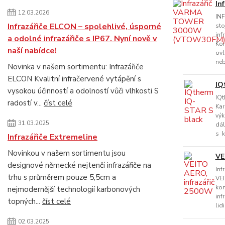
In
12.03.2026
IN
Infrazářiče ELCON – spolehlivé, úsporné
sto
inf
a odolné infrazářiče s IP67. Nyní nově v
Kom
naší nabídce!
ovl
neb
Novinka v našem sortimentu: Infrazářiče
ELCON Kvalitní infračervené vytápění s
IQ
vysokou účinností a odolností vůči vlhkosti S
IQt
radostí v...
číst celé
Kar
výk
31.03.2025
dál
s k
Infrazářiče Extremeline
Novinkou v našem sortimentu jsou
VE
designové německé nejtenčí infrazářiče na
Inf
trhu s průměrem pouze 5,5cm a
VEI
kon
nejmodernější technologií karbonových
inf
topných...
číst celé
lid
02.03.2025