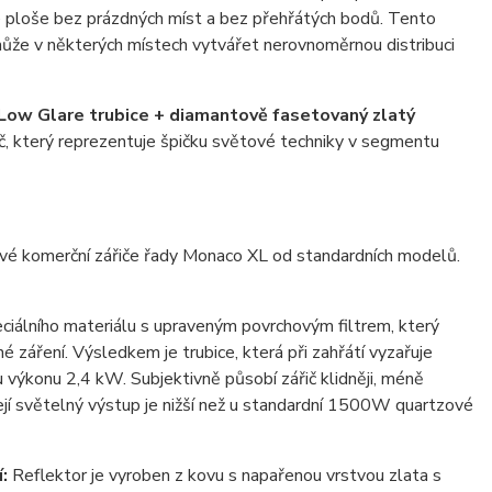
é ploše bez prázdných míst a bez přehřátých bodů. Tento
ý může v některých místech vytvářet nerovnoměrnou distribuci
Low Glare trubice + diamantově fasetovaný zlatý
ič, který reprezentuje špičku světové techniky v segmentu
miové komerční zářiče řady Monaco XL od standardních modelů.
ciálního materiálu s upraveným povrchovým filtrem, který
é záření. Výsledkem je trubice, která při zahřátí vyzařuje
výkonu 2,4 kW. Subjektivně působí zářič klidněji, méně
její světelný výstup je nižší než u standardní 1500W quartzové
:
Reflektor je vyroben z kovu s napařenou vrstvou zlata s