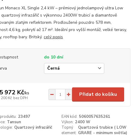
n Monaco XL Single 2,4 kW – prémiový jednolampový ultra Low
 quartzový infrazářič s výkonnou 2400W trubicí a diamantově
ovaným zlatým reflektorem. Prodloužené pouzdro 578 mm,
ost 4,6 kg, pokrytí až 17 m². Ideální pro vyšší montáž, velké terasy,
y, rooftop bary. Britský.
celý popis
ostupnost
do 10 dní
arva
5 972 Kč
/
ks
Přidat do košíku
 200 Kč
bez DPH
 produktu:
23497
EAN kód:
5060057635261
ce:
Tansun
Výkon:
2400 W
ologie:
Quartzový infrazářič
Topný
Quartzová trubice ( LOW
element:
GRARE - minimum světla)