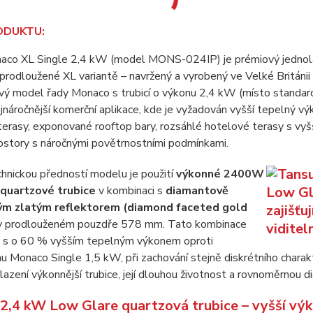
ODUKTU:
co XL Single 2,4 kW (model MONS-024IP) je prémiový jednolam
v prodloužené XL variantě – navržený a vyrobený ve Velké Británi
ý model řady Monaco s trubicí o výkonu 2,4 kW (místo standar
jnáročnější komerční aplikace, kde je vyžadován vyšší tepelný v
terasy, exponované rooftop bary, rozsáhlé hotelové terasy s vyšš
ostory s náročnými povětrnostními podmínkami.
chnickou předností modelu je použití
výkonné 2400W
quartzové trubice
v kombinaci s
diamantově
m zlatým reflektorem (diamond faceted gold
 prodlouženém pouzdře 578 mm. Tato kombinace
ič s o 60 % vyšším tepelným výkonem oproti
u Monaco Single 1,5 kW, při zachování stejně diskrétního charak
lazení výkonnější trubice, její dlouhou životnost a rovnoměrnou di
2,4 kW Low Glare quartzová trubice – vyšší výk