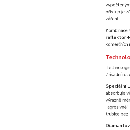
vypočteným 
přístup je z
záření.
Kombinace t
reflektor 
komerčních i
Technolo
Technologi
Zásadní rozd
Speciální 
absorbuje vě
výrazně mén
„agresivně" 
trubice bez
Diamantově