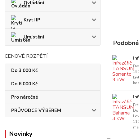
Ovládání
Krytí IP
Umístění
Podobné
CENOVÉ ROZPĚTÍ
In
Dvo
Do 3 000 Kč
150
kry
kos
Do 6 000 Kč
Pro náročné
In
Pré
PRŮVODCE VÝBĚREM
Dou
Low
110
mar
Novinky