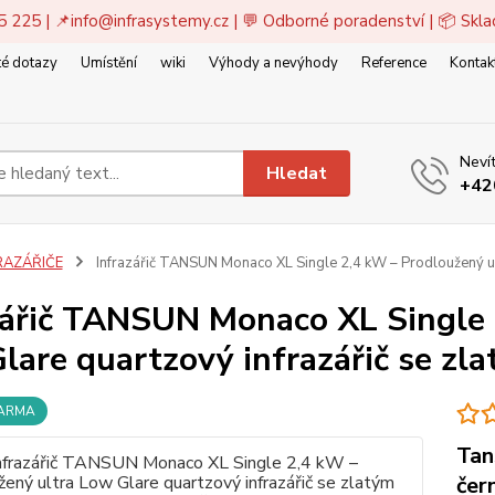
5 225 | 📌
info@infrasystemy.cz
| 💬 Odborné poradenství | 📦 Skl
é dotazy
Umístění
wiki
Výhody a nevýhody
Reference
Kontak
Nevít
Hledat
+42
RAZÁŘIČE
Infrazářič TANSUN Monaco XL Single 2,4 kW – Prodloužený ult
zářič TANSUN Monaco XL Single 
lare quartzový infrazářič se zla
DARMA
Tan
čer