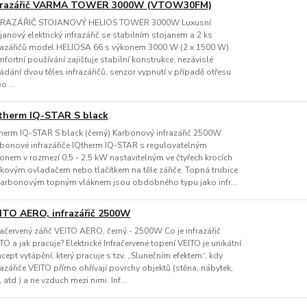
frazářič VARMA TOWER 3000W (VTOW30FM)
FRAZÁŘIČ STOJANOVÝ HELIOS TOWER 3000W Luxusní
janový elektrický infrazářič se stabilním stojanem a 2 ks
razářičů model HELIOSA 66 s výkonem 3000 W (2 x 1500 W).
fortní používání zajišťuje stabilní konstrukce, nezávislé
ádání dvou těles infrazářičů, senzor vypnutí v případě otřesu
o ...
therm IQ-STAR S black
herm IQ-STAR S black (černý) Karbonový infrazářič 2500W
bonové infrazářiče IQtherm IQ-STAR s regulovatelným
onem v rozmezí 0,5 - 2,5 kW nastavitelným ve čtyřech krocích
kovým ovladačem nebo tlačítkem na těle zářiče. Topná trubice
arbonovým topným vláknem jsou obdobného typu jako infr...
ITO AERO, infrazářič 2500W
račervený zářič VEITO AERO, černý - 2500W Co je infrazářič
TO a jak pracuje? Elektrické Infračervené topení VEITO je unikátní
cept vytápění, který pracuje s tzv. „Slunečním efektem“, kdy
razářiče VEITO přímo ohřívají povrchy objektů (stěna, nábytek,
i, atd.) a ne vzduch mezi nimi. Inf...