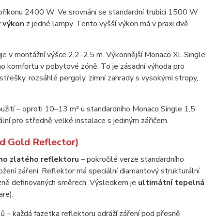
 příkonu 2400 W. Ve srovnání se standardní trubicí 1500 W
ý výkon
z jedné lampy. Tento vyšší výkon má v praxi dvě
je v montážní výšce 2,2–2,5 m. Výkonnější Monaco XL Single
ého komfortu v pobytové zóně. To je zásadní výhoda pro
ístřešky, rozsáhlé pergoly, zimní zahrady s vysokými stropy,
užití – oproti 10–13 m² u standardního Monaco Single 1,5
ální pro středně velké instalace s jediným zářičem.
d Gold Reflector)
o zlatého reflektoru
– pokročilé verze standardního
ložení záření. Reflektor má speciální diamantový strukturální
ecizně definovaných směrech. Výsledkem je
ultimátní tepelná
re).
zů – každá fazetka reflektoru odráží záření pod přesně