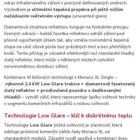
odraz infračerveného záření v precizně definovaných směrech.
Výsledkem je
ultimátní tepelná projekce při ještě nižším
nežádoucím světelném výstupu
(unwanted glare).
Diamantová struktura reflektoru funguje na fyzikálním principu
řízených odrazů – každá fazetka reflektoru odráží záření pod
přesně vypočteným úhlem tak, aby vznikla rovnoměrná tepelná
stopa na celé cílové ploše bez prázdných míst a bez přehřátých
bodů. Tento přístup je zásadně efektivnější než standardní hladký
zlatý reflektor, který může v některých místech vytvářet
nerovnoměrnou distribuci záření.
Kombinace tří klíčových technologií v Monaco XL Single –
výkonné 2,4 kW Low Glare trubice + diamantově fasetovaný
zlatý reflektor + prodloužené pouzdro s dedikovanými
chladiči
– vytváří zářič, který reprezentuje špičku světové techniky
v segmentu komerčních infrazářičů s nízkou svítivostí.
Technologie Low Glare – klíč k diskrétnímu teplu
Technologie
Low Glare
(nízká svítivost) je vlastností, která
odlišuje prémiové komerční zářiče řady Monaco XL od
standardních modelů. Zásadní rozdíl spočívá v kombinaci dvou