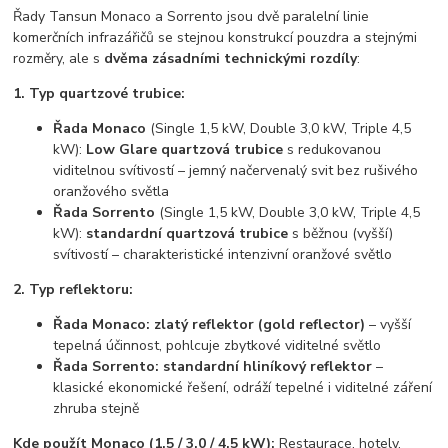
Řady Tansun Monaco a Sorrento jsou dvě paralelní linie
komerčních infrazářičů se stejnou konstrukcí pouzdra a stejnými
rozměry, ale s
dvěma zásadními technickými rozdíly
:
1. Typ quartzové trubice:
Řada Monaco
(Single 1,5 kW, Double 3,0 kW, Triple 4,5
kW):
Low Glare quartzová trubice
s redukovanou
viditelnou svítivostí – jemný načervenalý svit bez rušivého
oranžového světla
Řada Sorrento
(Single 1,5 kW, Double 3,0 kW, Triple 4,5
kW):
standardní quartzová trubice
s běžnou (vyšší)
svítivostí – charakteristické intenzivní oranžové světlo
2. Typ reflektoru:
Řada Monaco:
zlatý reflektor (gold reflector)
– vyšší
tepelná účinnost, pohlcuje zbytkové viditelné světlo
Řada Sorrento:
standardní hliníkový reflektor
–
klasické ekonomické řešení, odráží tepelné i viditelné záření
zhruba stejně
Kde použít Monaco (1,5 / 3,0 / 4,5 kW):
Restaurace, hotely,