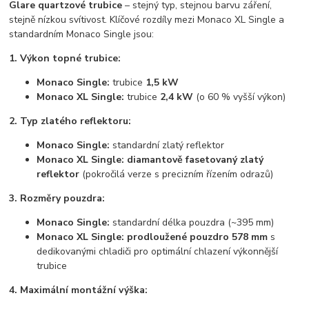
Glare quartzové trubice
– stejný typ, stejnou barvu záření,
stejně nízkou svítivost. Klíčové rozdíly mezi Monaco XL Single a
standardním Monaco Single jsou:
1. Výkon topné trubice:
Monaco Single:
trubice
1,5 kW
Monaco XL Single:
trubice
2,4 kW
(o 60 % vyšší výkon)
2. Typ zlatého reflektoru:
Monaco Single:
standardní zlatý reflektor
Monaco XL Single:
diamantově fasetovaný zlatý
reflektor
(pokročilá verze s precizním řízením odrazů)
3. Rozměry pouzdra:
Monaco Single:
standardní délka pouzdra (~395 mm)
Monaco XL Single:
prodloužené pouzdro 578 mm
s
dedikovanými chladiči pro optimální chlazení výkonnější
trubice
4. Maximální montážní výška: