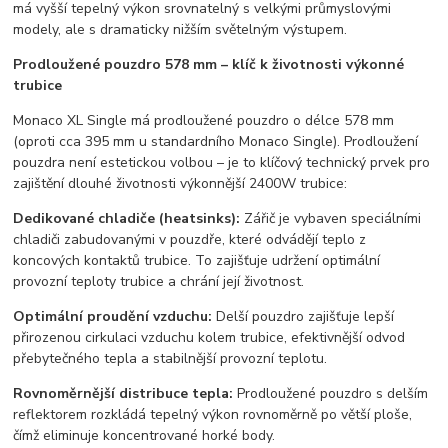
má vyšší tepelný výkon srovnatelný s velkými průmyslovými
modely, ale s dramaticky nižším světelným výstupem.
Prodloužené pouzdro 578 mm – klíč k životnosti výkonné
trubice
Monaco XL Single má prodloužené pouzdro o délce 578 mm
(oproti cca 395 mm u standardního Monaco Single). Prodloužení
pouzdra není estetickou volbou – je to klíčový technický prvek pro
zajištění dlouhé životnosti výkonnější 2400W trubice:
Dedikované chladiče (heatsinks):
Zářič je vybaven speciálními
chladiči zabudovanými v pouzdře, které odvádějí teplo z
koncových kontaktů trubice. To zajišťuje udržení optimální
provozní teploty trubice a chrání její životnost.
Optimální proudění vzduchu:
Delší pouzdro zajišťuje lepší
přirozenou cirkulaci vzduchu kolem trubice, efektivnější odvod
přebytečného tepla a stabilnější provozní teplotu.
Rovnoměrnější distribuce tepla:
Prodloužené pouzdro s delším
reflektorem rozkládá tepelný výkon rovnoměrně po větší ploše,
čímž eliminuje koncentrované horké body.