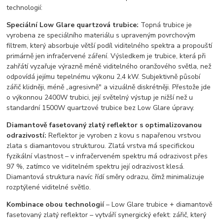
technologií:
Speciální Low Glare quartzová trubice:
Topná trubice je
vyrobena ze speciálního materiálu s upraveným povrchovým
filtrem, který absorbuje větší podíl viditelného spektra a propouští
primárně jen infračervené záření. Výsledkem je trubice, která při
zahřátí vyzařuje výrazně méně viditelného oranžového světla, než
odpovídá jejímu tepelnému výkonu 2,4 kW. Subjektivně působí
zářič klidněji, méně „agresivně" a vizuálně diskrétněji. Přestože jde
o výkonnou 2400W trubici, její světelný výstup je nižší než u
standardní 1500W quartzové trubice bez Low Glare úpravy.
Diamantově fasetovaný zlatý reflektor s optimalizovanou
odrazivostí:
Reflektor je vyroben z kovu s napařenou vrstvou
zlata s diamantovou strukturou. Zlatá vrstva má specifickou
fyzikální vlastnost – v infračerveném spektru má odrazivost přes
97 %, zatímco ve viditelném spektru její odrazivost klesá.
Diamantová struktura navíc řídí směry odrazu, čímž minimalizuje
rozptýlené viditelné světlo.
Kombinace obou technologií
– Low Glare trubice + diamantově
fasetovaný zlatý reflektor – vytváří synergický efekt: zářič, který