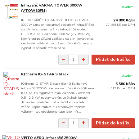
Infrazářič VARMA TOWER 3000W
skladem
(VTOW30FM)
INFRAZÁŘIČ STOJANOVÝ HELIOS TOWER
24 800 Kč
/
ks
3000W Luxusní stojanový elektrický infrazářič se
20 496 Kč
bez DPH
stabilním stojanem a 2 ks infrazářičů model
HELIOSA 66 s výkonem 3000 W (2 x 1500 W).
Komfortní používání zajišťuje stabilní konstrukce,
nezávislé ovládání dvou těles infrazářičů, senzor
vypnutí v případě otřesu nebo ...
Přidat do košíku
IQtherm IQ-STAR S black
skladem
IQtherm IQ-STAR S black (černý) Karbonový
5 580 Kč
/
ks
infrazářič 2500W Karbonové infrazářiče IQtherm
4 612 Kč
bez DPH
IQ-STAR s regulovatelným výkonem v rozmezí
0,5 - 2,5 kW nastavitelným ve čtyřech krocích
dálkovým ovladačem nebo tlačítkem na těle
zářiče. Topná trubice s karbonovým topným
vláknem jsou obdobného typu jako infr...
Přidat do košíku
VEITO AERO, infrazářič 2500W