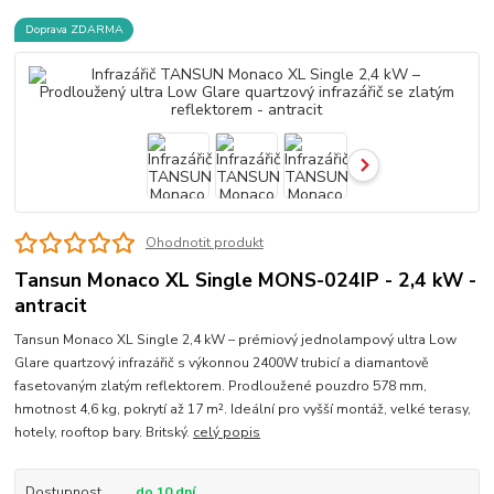
Doprava ZDARMA
Ohodnotit produkt
Tansun Monaco XL Single MONS-024IP - 2,4 kW -
antracit
Tansun Monaco XL Single 2,4 kW – prémiový jednolampový ultra Low
Glare quartzový infrazářič s výkonnou 2400W trubicí a diamantově
fasetovaným zlatým reflektorem. Prodloužené pouzdro 578 mm,
hmotnost 4,6 kg, pokrytí až 17 m². Ideální pro vyšší montáž, velké terasy,
hotely, rooftop bary. Britský.
celý popis
Dostupnost
do 10 dní