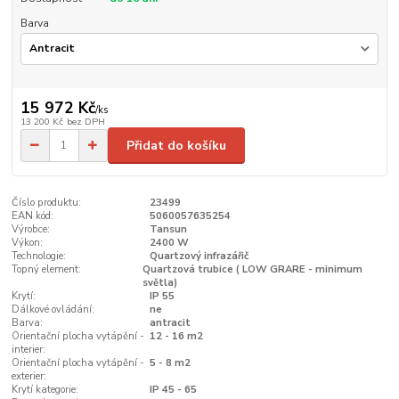
Barva
15 972 Kč
/
ks
13 200 Kč
bez DPH
Přidat do košíku
Číslo produktu:
23499
EAN kód:
5060057635254
Výrobce:
Tansun
Výkon:
2400 W
Technologie:
Quartzový infrazářič
Topný element:
Quartzová trubice ( LOW GRARE - minimum
světla)
Krytí:
IP 55
Dálkové ovládání:
ne
Barva:
antracit
Orientační plocha vytápění -
12 - 16 m2
interier:
Orientační plocha vytápění -
5 - 8 m2
exterier:
Krytí kategorie:
IP 45 - 65