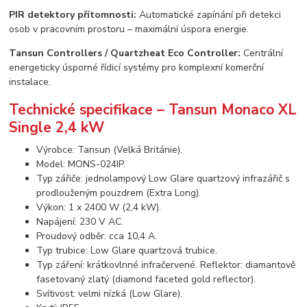
PIR detektory přítomnosti:
Automatické zapínání při detekci
osob v pracovním prostoru – maximální úspora energie.
Tansun Controllers / Quartzheat Eco Controller:
Centrální
energeticky úsporné řídicí systémy pro komplexní komerční
instalace.
Technické specifikace – Tansun Monaco XL
Single 2,4 kW
Výrobce: Tansun (Velká Británie).
Model: MONS-024IP.
Typ zářiče: jednolampový Low Glare quartzový infrazářič s
prodlouženým pouzdrem (Extra Long).
Výkon: 1 x 2400 W (2,4 kW).
Napájení: 230 V AC.
Proudový odběr: cca 10,4 A.
Typ trubice: Low Glare quartzová trubice.
Typ záření: krátkovlnné infračervené. Reflektor: diamantově
fasetovaný zlatý (diamond faceted gold reflector).
Svítivost: velmi nízká (Low Glare).