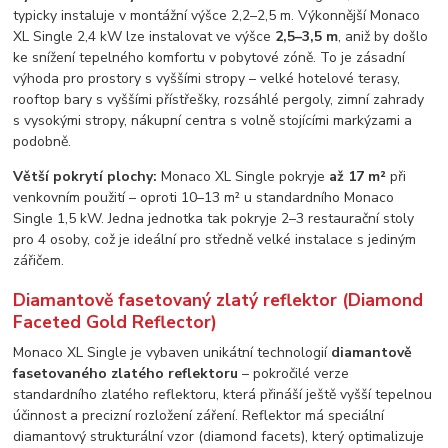
typicky instaluje v montážní výšce 2,2–2,5 m. Výkonnější Monaco
XL Single 2,4 kW lze instalovat ve výšce
2,5–3,5 m
, aniž by došlo
ke snížení tepelného komfortu v pobytové zóně. To je zásadní
výhoda pro prostory s vyššími stropy – velké hotelové terasy,
rooftop bary s vyššími přístřešky, rozsáhlé pergoly, zimní zahrady
s vysokými stropy, nákupní centra s volně stojícími markýzami a
podobně.
Větší pokrytí plochy:
Monaco XL Single pokryje
až 17 m²
při
venkovním použití – oproti 10–13 m² u standardního Monaco
Single 1,5 kW. Jedna jednotka tak pokryje 2–3 restaurační stoly
pro 4 osoby, což je ideální pro středně velké instalace s jediným
zářičem.
Diamantově fasetovaný zlatý reflektor (Diamond
Faceted Gold Reflector)
Monaco XL Single je vybaven unikátní technologií
diamantově
fasetovaného zlatého reflektoru
– pokročilé verze
standardního zlatého reflektoru, která přináší ještě vyšší tepelnou
účinnost a precizní rozložení záření. Reflektor má speciální
diamantový strukturální vzor (diamond facets), který optimalizuje