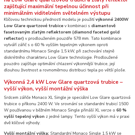
Klíčovou technickou předností modelu je použití
výkonné 2400W
Low Glare quartzové trubice
v kombinaci s
diamantově
fasetovaným zlatým reflektorem (diamond faceted gold
reflector)
v prodlouženém pouzdře 578 mm. Tato kombinace
vytváří zářič s o 60 % vyšším tepelným výkonem oproti
standardnímu Monaco Single 1,5 kW, při zachování stejně
diskrétního charakteru Low Glare technologie. Prodloužené
pouzdro zajišťuje optimální chlazení výkonnější trubice, její
dlouhou životnost a rovnoměrnou distribuci tepla po větší ploše.
Výkonná 2,4 kW Low Glare quartzová trubice –
vyšší výkon, vyšší montážní výška
Srdcem zářiče Monaco XL Single je speciální Low Glare quartzová
trubice o příkonu 2400 W. Ve srovnání se standardní trubicí 1500
W používanou v běžném Monaco Single přináší XL verze o
60 %
vyšší tepelný výkon
z jedné lampy. Tento vyšší výkon má v praxi
dvě klíčové výhody:
Vyšší montážní výška:
Standardní Monaco Single 1,5 kW se