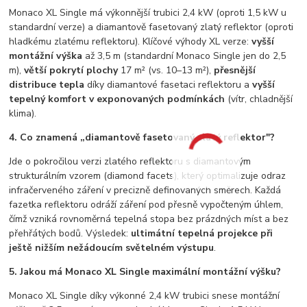
Monaco XL Single má výkonnější trubici 2,4 kW (oproti 1,5 kW u
standardní verze) a diamantově fasetovaný zlatý reflektor (oproti
hladkému zlatému reflektoru). Klíčové výhody XL verze:
vyšší
montážní výška
až 3,5 m (standardní Monaco Single jen do 2,5
m),
větší pokrytí plochy
17 m² (vs. 10–13 m²),
přesnější
distribuce tepla
díky diamantové fasetaci reflektoru a
vyšší
tepelný komfort v exponovaných podmínkách
(vítr, chladnější
klima).
4. Co znamená „diamantově fasetovaný zlatý reflektor"?
Jde o pokročilou verzi zlatého reflektoru s diamantovým
strukturálním vzorem (diamond facets), který optimalizuje odraz
infračerveného záření v precizně definovaných směrech. Každá
fazetka reflektoru odráží záření pod přesně vypočteným úhlem,
čímž vzniká rovnoměrná tepelná stopa bez prázdných míst a bez
přehřátých bodů. Výsledek:
ultimátní tepelná projekce při
ještě nižším nežádoucím světelném výstupu
.
5. Jakou má Monaco XL Single maximální montážní výšku?
Monaco XL Single díky výkonné 2,4 kW trubici snese montážní