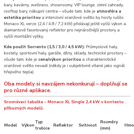
bary, kavárny, wellness, showroomy, VIP lounge, zimní zahrady,
rooftop bary, nákupní centra – všude tam, kde je
atmosféra a
estetika prioritou
a intenzivní oranžové světlo by hosty rušilo.
Monaco XL verze (2,4 / 4,8 / 7,2 kW) přidávají ještě vyšší výkon a
diamantově fasetovaný reflektor pro nejnáročnější prostory a
vyšší montážní výšky.
Kde použít Sorrento (1,5 / 3,0 / 4,5 kW):
Průmyslové haly,
kostely, sportovní haly, garáže, dílny, sklady, technické prostory –
všude tam, kde je
cena/výkon prioritou
a charakteristické
oranžové světlo nevadí (někdy je i subjektivně vítané jako signál
hřejivého tepla).
Oba modely si navzájem nekonkurují – doplňují se
pro různé aplikace.
Srovnávací tabulka – Monaco XL Single 2,4 kW v kontextu
příbuzných modelů:
Typ
Rozměry
Model
Výkon
Reflektor
Svítivost
Hmo
trubice
(mm)