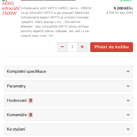
skladem
Infračervený zářič VEITO AERO, černý - 2500W
5 200 Kč
/
ks
Co je infrazářič VEITO a jak pracuje? Elektrické
4 298 Kč
bez DPH
Infračervené topení VEITO je unikátní koncept
vytápění, který pracuje s tzv. „Slunečním
efektem“, kdy infrazářiče VEITO přímo ohřívají
povrchy objektů (stěna, nábytek, lidi, atd.) a ne
vzduch mezi nimi. Inf...
Přidat do košíku
Kompletní specifikace
Parametry
Hodnocení
0
Komentáře
0
Ke stažení