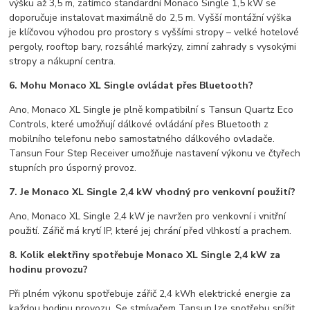
výšku až 3,5 m, zatímco standardní Monaco Single 1,5 kW se
doporučuje instalovat maximálně do 2,5 m. Vyšší montážní výška
je klíčovou výhodou pro prostory s vyššími stropy – velké hotelové
pergoly, rooftop bary, rozsáhlé markýzy, zimní zahrady s vysokými
stropy a nákupní centra.
6. Mohu Monaco XL Single ovládat přes Bluetooth?
Ano, Monaco XL Single je plně kompatibilní s Tansun Quartz Eco
Controls, které umožňují dálkové ovládání přes Bluetooth z
mobilního telefonu nebo samostatného dálkového ovladače.
Tansun Four Step Receiver umožňuje nastavení výkonu ve čtyřech
stupních pro úsporný provoz.
7. Je Monaco XL Single 2,4 kW vhodný pro venkovní použití?
Ano, Monaco XL Single 2,4 kW je navržen pro venkovní i vnitřní
použití. Zářič má krytí IP, které jej chrání před vlhkostí a prachem.
8. Kolik elektřiny spotřebuje Monaco XL Single 2,4 kW za
hodinu provozu?
Při plném výkonu spotřebuje zářič 2,4 kWh elektrické energie za
každou hodinu provozu. Se stmívačem Tansun lze spotřebu snížit