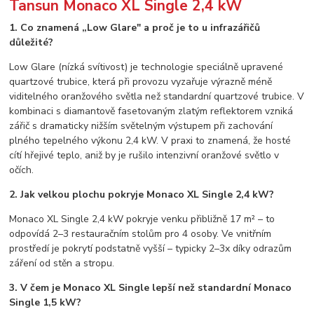
Tansun Monaco XL Single 2,4 kW
1. Co znamená „Low Glare" a proč je to u infrazářičů
důležité?
Low Glare (nízká svítivost) je technologie speciálně upravené
quartzové trubice, která při provozu vyzařuje výrazně méně
viditelného oranžového světla než standardní quartzové trubice. V
kombinaci s diamantově fasetovaným zlatým reflektorem vzniká
zářič s dramaticky nižším světelným výstupem při zachování
plného tepelného výkonu 2,4 kW. V praxi to znamená, že hosté
cítí hřejivé teplo, aniž by je rušilo intenzivní oranžové světlo v
očích.
2. Jak velkou plochu pokryje Monaco XL Single 2,4 kW?
Monaco XL Single 2,4 kW pokryje venku přibližně 17 m² – to
odpovídá 2–3 restauračním stolům pro 4 osoby. Ve vnitřním
prostředí je pokrytí podstatně vyšší – typicky 2–3x díky odrazům
záření od stěn a stropu.
3. V čem je Monaco XL Single lepší než standardní Monaco
Single 1,5 kW?