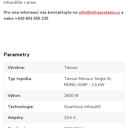
infrazářiče v praxi.
Pro více informací nás kontaktujte na
info@infrasystemy.cz
a
nebo +420 601 555 225
Parametry
Výrobce
Tansun
Typ topidla
Tansun Monaco Single XL
MONS-024IP - 2,4 kW
Výkon
2400 W
Technologie
Quartzový infrazářič
Ampéry
10,4 A