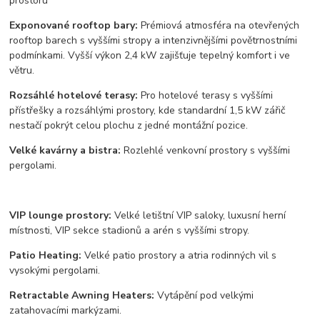
Exponované rooftop bary:
Prémiová atmosféra na otevřených
rooftop barech s vyššími stropy a intenzivnějšími povětrnostními
podmínkami. Vyšší výkon 2,4 kW zajišťuje tepelný komfort i ve
větru.
Rozsáhlé hotelové terasy:
Pro hotelové terasy s vyššími
přístřešky a rozsáhlými prostory, kde standardní 1,5 kW zářič
nestačí pokrýt celou plochu z jedné montážní pozice.
Velké kavárny a bistra:
Rozlehlé venkovní prostory s vyššími
pergolami.
VIP lounge prostory:
Velké letištní VIP saloky, luxusní herní
místnosti, VIP sekce stadionů a arén s vyššími stropy.
Patio Heating:
Velké patio prostory a atria rodinných vil s
vysokými pergolami.
Retractable Awning Heaters:
Vytápění pod velkými
zatahovacími markýzami.