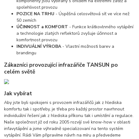
komponenty jsou vybírány s ohldem na extrémní zátěž a
spolehlivost provozu
POZICE NA TRHU
- Úspěšná celosvětová síť ve více než
50 zemích
ÚČINNOST a KOMFORT
- Funkce krátkovlnného vytápění
a technologie zlatých reflektorů zvyšuje účinnost a
komfortnost provozu
INDIVUÁLNÍ VÝROBA
- Vlastní možnosti barev a
brandingu
Zákazníci provozující infrazářiče TANSUN po
celém světě
Jak vybírat
Aby jste byli spokojeni s provozem infrazářičů jak z hlediska
komfortu tak i spotřeby, je třeba pro každý prostor navrhnout
individuální řešení jak z hlediska příkonu tak i umístění a regulace.
Naše společnost již od roku 2005 rozvíjí své know-how v oblasti
infavytápění a jsme výhradně specializovaní na tento systém
vytápění. Rádi Vám připravíme návrh na míru a předvedeme