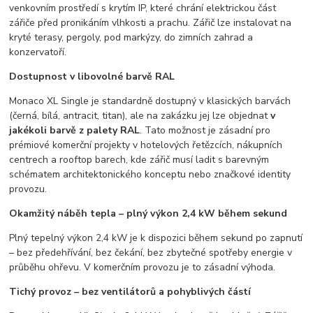
venkovním prostředí s krytím IP, které chrání elektrickou část
zářiče před pronikáním vlhkosti a prachu. Zářič lze instalovat na
kryté terasy, pergoly, pod markýzy, do zimních zahrad a
konzervatoří.
Dostupnost v libovolné barvě RAL
Monaco XL Single je standardně dostupný v klasických barvách
(černá, bílá, antracit, titan), ale na zakázku jej lze objednat
v
jakékoli barvě z palety RAL
. Tato možnost je zásadní pro
prémiové komerční projekty v hotelových řetězcích, nákupních
centrech a rooftop barech, kde zářič musí ladit s barevným
schématem architektonického konceptu nebo značkové identity
provozu.
Okamžitý náběh tepla – plný výkon 2,4 kW během sekund
Plný tepelný výkon 2,4 kW je k dispozici během sekund po zapnutí
– bez předehřívání, bez čekání, bez zbytečné spotřeby energie v
průběhu ohřevu. V komerčním provozu je to zásadní výhoda.
Tichý provoz – bez ventilátorů a pohyblivých částí