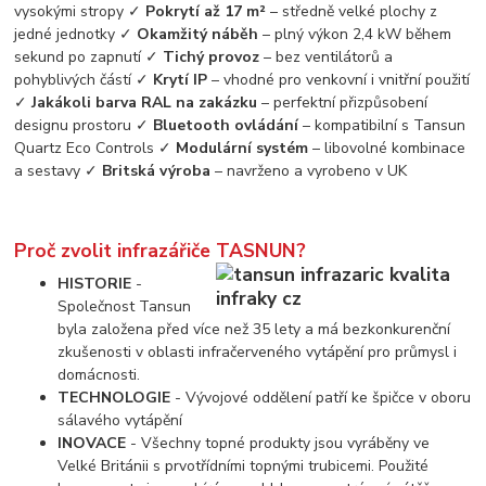
vysokými stropy ✓
Pokrytí až 17 m²
– středně velké plochy z
jedné jednotky ✓
Okamžitý náběh
– plný výkon 2,4 kW během
sekund po zapnutí ✓
Tichý provoz
– bez ventilátorů a
pohyblivých částí ✓
Krytí IP
– vhodné pro venkovní i vnitřní použití
✓
Jakákoli barva RAL na zakázku
– perfektní přizpůsobení
designu prostoru ✓
Bluetooth ovládání
– kompatibilní s Tansun
Quartz Eco Controls ✓
Modulární systém
– libovolné kombinace
a sestavy ✓
Britská výroba
– navrženo a vyrobeno v UK
Proč zvolit infrazářiče TASNUN?
HISTORIE
-
Společnost Tansun
byla založena před více než 35 lety a má bezkonkurenční
zkušenosti v oblasti infračerveného vytápění pro průmysl i
domácnosti.
TECHNOLOGIE
- Vývojové oddělení patří ke špičce v oboru
sálavého vytápění
INOVACE
- Všechny topné produkty jsou vyráběny ve
Velké Británii s prvotřídními topnými trubicemi. Použité