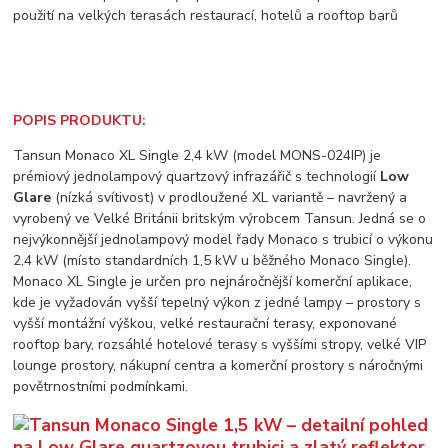
POPIS PRODUKTU:
Tansun Monaco XL Single 2,4 kW (model MONS-024IP) je
prémiový jednolampový quartzový infrazářič s technologií
Low
Glare
(nízká svítivost) v prodloužené XL variantě – navržený a
vyrobený ve Velké Británii britským výrobcem Tansun. Jedná se o
nejvýkonnější jednolampový model řady Monaco s trubicí o výkonu
2,4 kW (místo standardních 1,5 kW u běžného Monaco Single).
Monaco XL Single je určen pro nejnáročnější komerční aplikace,
kde je vyžadován vyšší tepelný výkon z jedné lampy – prostory s
vyšší montážní výškou, velké restaurační terasy, exponované
rooftop bary, rozsáhlé hotelové terasy s vyššími stropy, velké VIP
lounge prostory, nákupní centra a komerční prostory s náročnými
povětrnostními podmínkami.