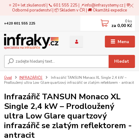
⭐ 20+ let zkušeností | 📞 601 555 225 | 📌
info@infrasystemy.cz
| 💬
Odborné poradenství | 📦 Skladem v ČR | 🚚 Okamžitá expedice
0
ks
+420 601 555 225
za
0,00 Kč
Menu
Hledat
Úvod
INFRAZÁŘIČE
Infrazářič TANSUN Monaco XL Single 2,4 kW –
Prodloužený ultra Low Glare quartzový infrazářič se zlatým reflektorem - antracit
Infrazářič TANSUN Monaco XL
Single 2,4 kW – Prodloužený
ultra Low Glare quartzový
infrazářič se zlatým reflektorem -
antracit