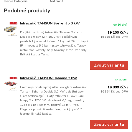
Barva kategorie:
Antracit
Podobné produkty
Infrazářič TANSUN Sorrento 3 kW
do 10 dní
Dvojitý quartzový infrazářič Tansun Sorrento
19 200 Kč
/
ks
Double 3,0 kW (2 x 1500 W) s leštěným
15 868 Kč
bez DPH
parabolickým reflektorem. Pokrytí až 26 m², krytí
IP, hmotnost 5,6 kg, nastavitelný držák. Terasy,
restaurace, kostely, haly, továrny, zimní zahrady.
Britská kvalita Tansun.
Zvolit variantu
Infrazářič TANSUN Bahama 3 kW
skladem
Prémiový dvoulampový ultra low glare infrazářič
19 800 Kč
/
ks
Tansun Bahama Double 3,0 kW s duální Low
16 364 Kč
bez DPH
Glare technologií – zlatý reflektor a Low Glare
lampy 2 x 1500 W. Hmotnost 6,0 kg, rozměry
1265 x 110 x 89 mm, pokrytí 22 m², IP55.
Elegance pro větší restaurace, markýzy a VIP
lounge. Britská kvalita.
Zvolit variantu