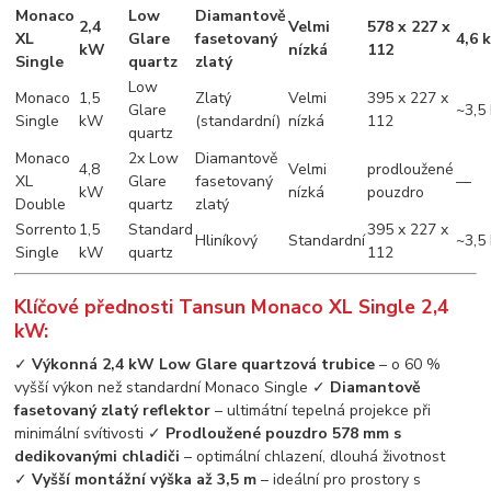
Monaco
Low
Diamantově
2,4
Velmi
578 x 227 x
XL
Glare
fasetovaný
4,6 
kW
nízká
112
Single
quartz
zlatý
Low
Monaco
1,5
Zlatý
Velmi
395 x 227 x
Glare
~3,5
Single
kW
(standardní)
nízká
112
quartz
Monaco
2x Low
Diamantově
4,8
Velmi
prodloužené
XL
Glare
fasetovaný
—
kW
nízká
pouzdro
Double
quartz
zlatý
Sorrento
1,5
Standard
395 x 227 x
Hliníkový
Standardní
~3,5
Single
kW
quartz
112
Klíčové přednosti Tansun Monaco XL Single 2,4
kW:
✓
Výkonná 2,4 kW Low Glare quartzová trubice
– o 60 %
vyšší výkon než standardní Monaco Single ✓
Diamantově
fasetovaný zlatý reflektor
– ultimátní tepelná projekce při
minimální svítivosti ✓
Prodloužené pouzdro 578 mm s
dedikovanými chladiči
– optimální chlazení, dlouhá životnost
✓
Vyšší montážní výška až 3,5 m
– ideální pro prostory s