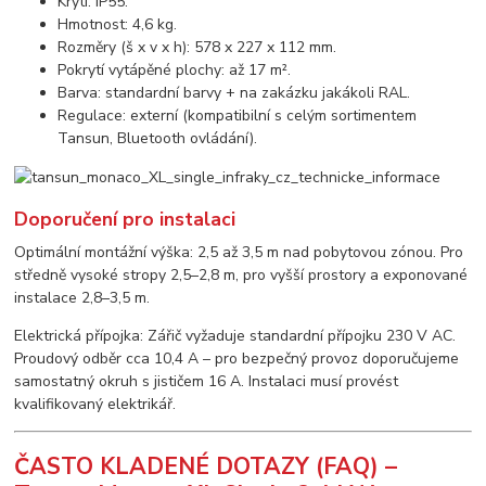
Krytí: IP55.
Hmotnost: 4,6 kg.
Rozměry (š x v x h): 578 x 227 x 112 mm.
Pokrytí vytápěné plochy: až 17 m².
Barva: standardní barvy + na zakázku jakákoli RAL.
Regulace: externí (kompatibilní s celým sortimentem
Tansun, Bluetooth ovládání).
Doporučení pro instalaci
Optimální montážní výška: 2,5 až 3,5 m nad pobytovou zónou. Pro
středně vysoké stropy 2,5–2,8 m, pro vyšší prostory a exponované
instalace 2,8–3,5 m.
Elektrická přípojka: Zářič vyžaduje standardní přípojku 230 V AC.
Proudový odběr cca 10,4 A – pro bezpečný provoz doporučujeme
samostatný okruh s jističem 16 A. Instalaci musí provést
kvalifikovaný elektrikář.
ČASTO KLADENÉ DOTAZY (FAQ) –