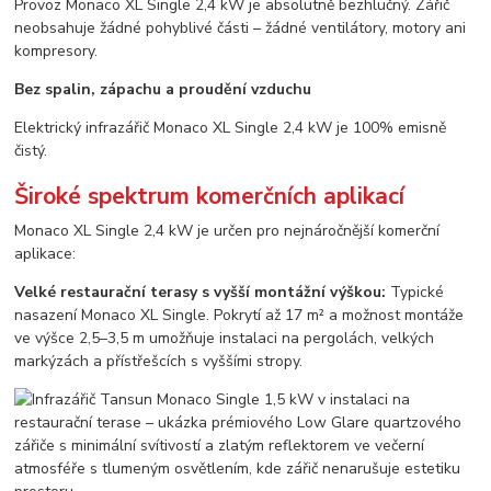
Provoz Monaco XL Single 2,4 kW je absolutně bezhlučný. Zářič
neobsahuje žádné pohyblivé části – žádné ventilátory, motory ani
kompresory.
Bez spalin, zápachu a proudění vzduchu
Elektrický infrazářič Monaco XL Single 2,4 kW je 100% emisně
čistý.
Široké spektrum komerčních aplikací
Monaco XL Single 2,4 kW je určen pro nejnáročnější komerční
aplikace:
Velké restaurační terasy s vyšší montážní výškou:
Typické
nasazení Monaco XL Single. Pokrytí až 17 m² a možnost montáže
ve výšce 2,5–3,5 m umožňuje instalaci na pergolách, velkých
markýzách a přístřešcích s vyššími stropy.