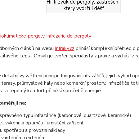
ioklimaticke-pergoly-infrazaric-do-pergoly
dborných článků na webu
Infraky.cz
přináší komplexní přehled o p
sálavého tepla. Obsah je tvořen specialisty z praxe a vychází z 
detailní vysvětlení principu fungování infrazářičů, jejich výhod o
terasy, průmyslové haly nebo komerční prostory. Infrazářiče totiž 
st a tepelný komfort při nižší spotřebě energie .
aměřují na:
správného typu infrazářiče (karbonové, quartzové, keramické)
t výkonu a optimální umístění zařízení
u spotřebu a provozní náklady
 v interiéru i exteriéru