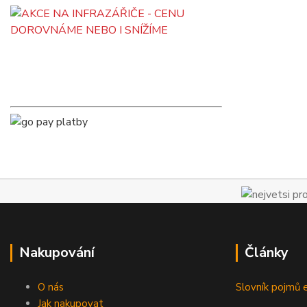
Nakupování
Články
O nás
Slovník pojmů e
Jak nakupovat