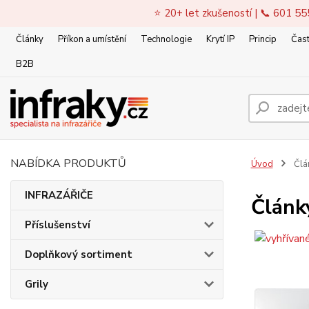
⭐ 20+ let zkušeností | 📞 601 55
Články
Příkon a umístění
Technologie
Krytí IP
Princip
Čast
B2B
NABÍDKA PRODUKTŮ
Úvod
Člán
INFRAZÁŘIČE
Články
Příslušenství
Doplňkový sortiment
Grily