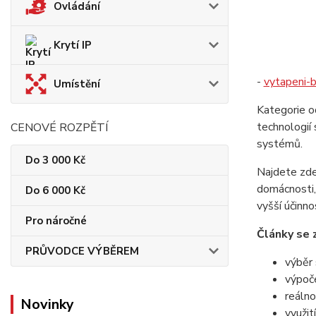
Ovládání
Krytí IP
-
vytapeni-b
Umístění
Kategorie o
technologií 
CENOVÉ ROZPĚTÍ
systémů.
Do 3 000 Kč
Najdete zde 
domácnosti, 
Do 6 000 Kč
vyšší účinno
Pro náročné
Články se z
PRŮVODCE VÝBĚREM
výběr 
výpoče
reálno
Novinky
využití