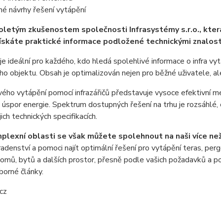
é návrhy řešení vytápění
oletým zkušenostem společnosti Infrasystémy s.r.o., která 
získáte praktické informace podložené technickými znalostm
e ideální pro každého, kdo hledá spolehlivé informace o infra vy
 objektu. Obsah je optimalizován nejen pro běžné uživatele, ale 
avého vytápění pomocí infrazářičů představuje vysoce efektivní
úspor energie. Spektrum dostupných řešení na trhu je rozsáhlé, 
jich technických specifikacích.
plexní oblasti se však můžete spolehnout na naši více ne
denství a pomoci najít optimální řešení pro vytápění teras, pergo
 domů, bytů a dalších prostor, přesně podle vašich požadavků 
orné články.
cz