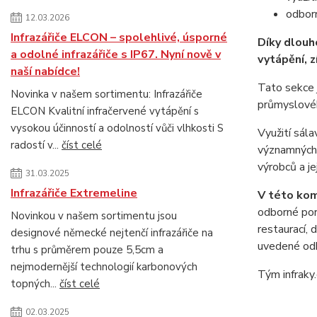
odborn
12.03.2026
Infrazářiče ELCON – spolehlivé, úsporné
Díky dlouh
a odolné infrazářiče s IP67. Nyní nově v
vytápění, 
naší nabídce!
Tato sekce j
Novinka v našem sortimentu: Infrazářiče
průmyslového
ELCON Kvalitní infračervené vytápění s
vysokou účinností a odolností vůči vlhkosti S
Využití sál
radostí v...
číst celé
významných 
výrobců a je
31.03.2025
Infrazářiče Extremeline
V této kom
odborné pora
Novinkou v našem sortimentu jsou
restaurací,
designové německé nejtenčí infrazářiče na
uvedené odb
trhu s průměrem pouze 5,5cm a
nejmodernější technologií karbonových
Tým infraky.
topných...
číst celé
02.03.2025