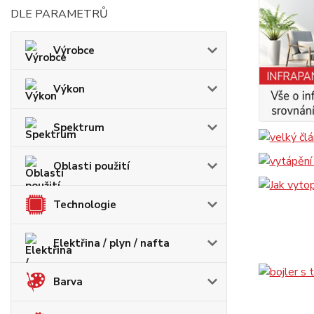
DLE PARAMETRŮ
Výrobce
Výkon
Spektrum
Oblasti použití
Technologie
Elektřina / plyn / nafta
Barva