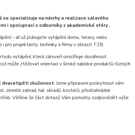
se specializuje na návrhy a realizace sálavého
i i spoluprací s odborníky z akademické sféry .
tápění – ať už plánujete vytápění domu, terasy, nebo
i pro projektanty, techniky a firmy v oblasti TZB.
 metodu vytápění, která zároveň umožňuje dosáhnout
což může ztěžovat orientaci v široké nabídce produktů různých
ž dvacetipěti zkušenost
. Jsme připraveni poskytnout vám
l, zimních zahrad, hal, skladů, kostelů, předzahrádek
a potřeb. Věříme že část dotazů Vám pomohly zodpovědět výše