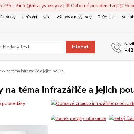
5 225 | 📌
info@infrasystemy.cz
| 💬 Odborné poradenství | 📦 Skl
é dotazy
Umístění
wiki
Výhody a nevýhody
Reference
Kontak
Nevít
Hledat
+42
ky na téma infrazářiče a jejich použití
 na téma infrazářiče a jejich pou