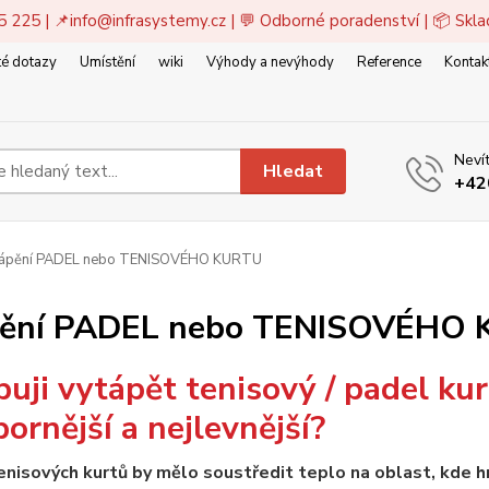
5 225 | 📌
info@infrasystemy.cz
| 💬 Odborné poradenství | 📦 Skl
é dotazy
Umístění
wiki
Výhody a nevýhody
Reference
Kontak
Nevít
Hledat
+42
ápění PADEL nebo TENISOVÉHO KURTU
pění PADEL nebo TENISOVÉHO
uji vytápět tenisový / padel kurt
ornější a nejlevnější?
nisových kurtů by mělo soustředit teplo na oblast, kde hrá