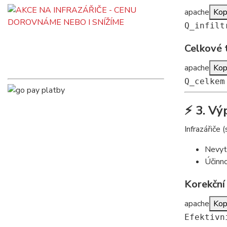
apache
Kop
Q_infilt
Celkové 
apache
Kop
Q_celkem
⚡ 3. Vý
Infrazářiče 
Nevytá
Účinno
Korekční 
apache
Kop
Efektivn