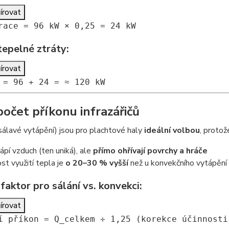
írovat
race
=
96
kW ×
0
,
25
=
24
kW
tepelné ztráty:
írovat
=
96
+
24
= ≈
120
kW
počet příkonu infrazářičů
(sálavé vytápění) jsou pro plachtové haly
ideální volbou
, protož
pí vzduch (ten uniká), ale
přímo ohřívají povrchy a hráče
st využití tepla je
o 20–30 % vyšší
než u konvekčního vytápění
faktor pro sálání vs. konvekci:
írovat
í příkon = Q_celkem ÷
1
,
25
(korekce účinnost