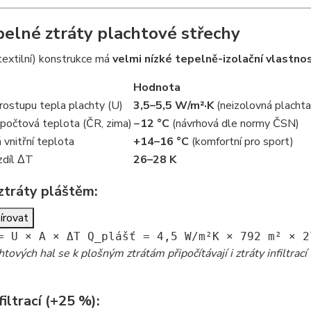
Tepelné ztráty plachtové střechy
textilní) konstrukce má
velmi nízké tepelně-izolační vlastnos
Hodnota
prostupu tepla plachty (U)
3,5–5,5 W/m²·K
(neizolovná plachta
počtová teplota (ČR, zima)
−12 °C
(návrhová dle normy ČSN)
vnitřní teplota
+14–16 °C
(komfortní pro sport)
zdíl ΔT
26–28 K
ztráty pláštěm:
írovat
= U × A × ΔT
Q_pl
ášť =
4
,
5
W/m²K ×
792
m² ×
2
htových hal se k plošným ztrátám připočítávají i ztráty infiltra
filtrací (+25 %):