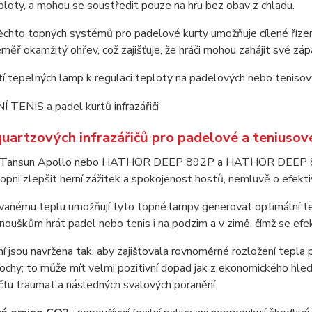
ploty, a mohou se soustředit pouze na hru bez obav z chladu.
těchto topných systémů pro padelové kurty umožňuje cílené řízení
ěř okamžitý ohřev, což zajišťuje, že hráči mohou zahájit své zá
tí tepelných lamp k regulaci teploty na padelových nebo tenisový
uartzových infrazářičů pro padelové a teniusov
če Tansun Apollo nebo HATHOR DEEP 892P a HATHOR DEEP 892L 
ni zlepšit herní zážitek a spokojenost hostů, nemluvě o efektivní
vanému teplu umožňují tyto topné lampy generovat optimální tepl
ouškům hrát padel nebo tenis i na podzim a v zimě, čímž se efek
í jsou navržena tak, aby zajišťovala rovnoměrné rozložení tepla 
lochy; to může mít velmi pozitivní dopad jak z ekonomického hledi
čtu traumat a následných svalových poranění.