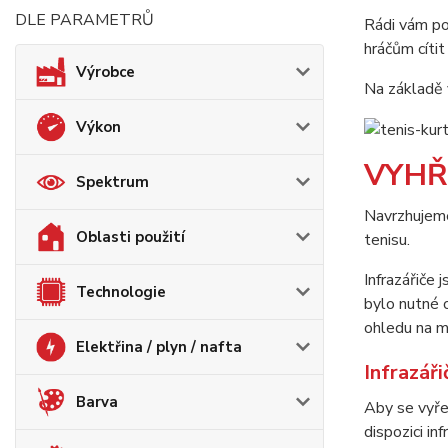
DLE PARAMETRŮ
Rádi vám po
hráčům cítit
Výrobce
Na základě v
Výkon
VYHŘ
Spektrum
Navrzhujeme 
Oblasti použití
tenisu.
Infrazářiče 
Technologie
bylo nutné 
ohledu na m
Elektřina / plyn / nafta
Infrazář
Barva
Aby se vyře
dispozici in