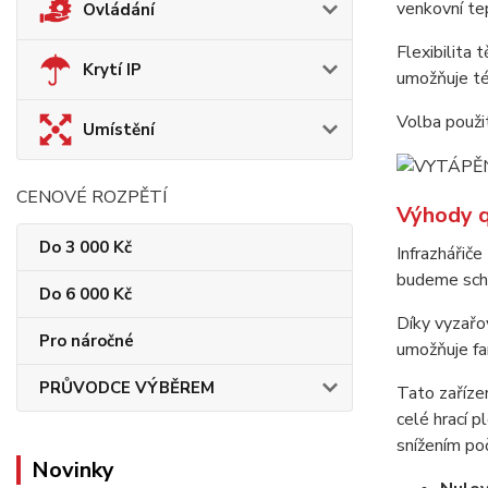
venkovní te
Ovládání
Flexibilita 
Krytí IP
umožňuje tém
Volba použi
Umístění
CENOVÉ ROZPĚTÍ
Výhody q
Do 3 000 Kč
Infrazháři
budeme schop
Do 6 000 Kč
Díky vyzařo
Pro náročné
umožňuje fan
PRŮVODCE VÝBĚREM
Tato zařízen
celé hrací p
snížením po
Novinky