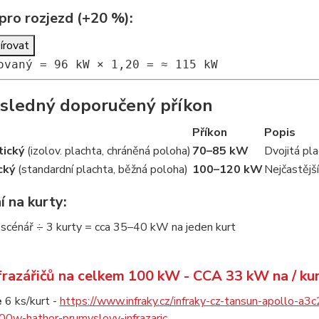
pro rozjezd (+20 %):
írovat
ovan
ý =
96
kW ×
1
,
20
= ≈
115
kW
ýsledný doporučený příkon
Příkon
Popis
tický
(izolov. plachta, chráněná poloha)
70–85 kW
Dvojitá pl
cký
(standardní plachta, běžná poloha)
100–120 kW
Nejčastější
 na kurty:
 scénář ÷ 3 kurty = cca 35–40 kW na jeden kurt
frazářičů na celkem 100 kW - CCA 33 kW na / kur
e
6 ks/kurt -
https://www.infraky.cz/infraky-cz-tansun-apollo-
0w-hathor-prumyslovy-infrazaric