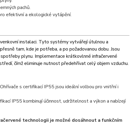
 plyny.
íjemných pachů.
ro efektivní a ekologické vytápění.
i venkovní instalaci. Tyto systémy vytvářejí útulnou a
o přesně tam, kde je potřeba, a po požadovanou dobu. Jsou
z spotřeby plynu.
Implementace krátkovlnné infračervené
ředí, čímž eliminuje nutnost předehřívat celý objem vzduchu.
ívače s certifikací IP55 jsou ideální volbou pro vnitřní i
fikací IP55 kombinují účinnost, udržitelnost a výkon a nabízejí
nfračervené technologii je možné dosáhnout a funkčním