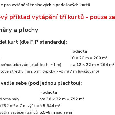
ý příklad vytápění tří kurtů - pouze 
měry a plochy
el kurt (dle FIP standardu):
Hodnota
a
10 × 20 m =
200 m²
ečnostních zón (okolí kurtu ~1 m)
cca
12 × 22 m = 264 m²
tové střechy (min. 6 m, typicky 7–8 m)
7 m
(uvažováno)
 vedle sebe (pod jednou plachtou):
Hodnota
locha haly
cca
36 × 22 m = 792 m²
(792 m² × 7 m výška)
≈ 5 544 m³
ýška zavěšení zářičů
5,5–6 m
nad zemí