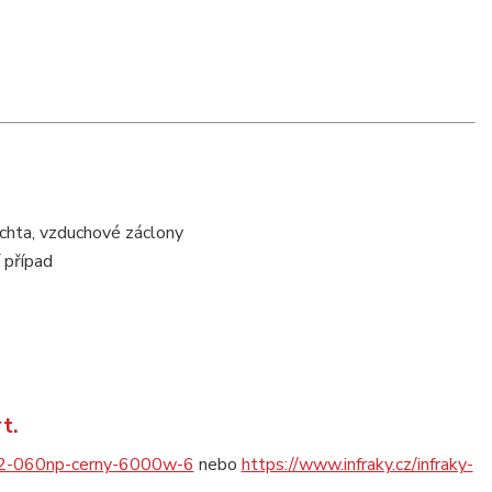
achta, vzduchové záclony
 případ
t.
a3c2-060np-cerny-6000w-6
nebo
https://www.infraky.cz/infraky-