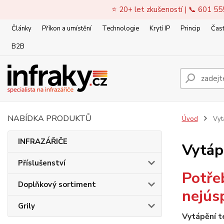
⭐ 20+ let zkušeností | 📞 601 55
Články
Příkon a umístění
Technologie
Krytí IP
Princip
Čast
B2B
NABÍDKA PRODUKTŮ
Úvod
Vyt
INFRAZÁŘIČE
Vytá
Příslušenství
Potřeb
Doplňkový sortiment
nejúsp
Grily
Vytápění te