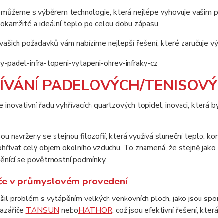
můžeme s výběrem technologie, která nejlépe vyhovuje vašim 
 okamžité a ideální teplo po celou dobu zápasu.
ašich požadavků vám nabízíme nejlepší řešení, které zaručuje výk
ÍVÁNÍ PADELOVÝCH/TENISOV
inovativní řadu vyhřívacích quartzových topidel, inovaci, která b
jsou navrženy se stejnou filozofií, která využívá sluneční teplo: k
ohřívat celý objem okolního vzduchu. To znamená, že stejně jako
ěnící se povětrnostní podmínky.
iče v průmyslovém provedení
šil problém s vytápěním velkých venkovních ploch, jako jsou spo
frazářiče
TANSUN
nebo
HATHOR
,
což jsou efektivní řešení, která