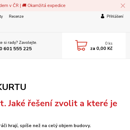
adem v ČR | 🚚 Okamžitá expedice
ty
Recenze
Přihlášení
e si rady? Zavolejte.
0
ks
za
0,00 Kč
0 601 555 225
 KURTU
. Jaké řešení zvolit a které je
či hrají, spíše než na celý objem budovy.