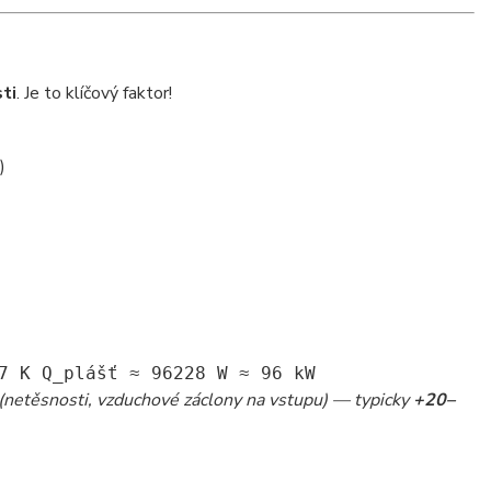
ti
. Je to klíčový faktor!
)
7
K
Q_pl
ášť ≈
96
228
W ≈
96
kW
cí (netěsnosti, vzduchové záclony na vstupu) — typicky
+20–