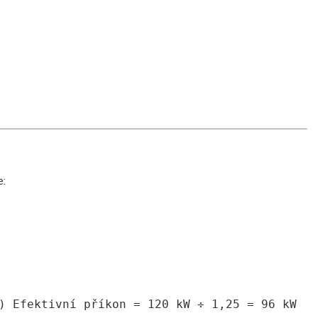
e:
i)
Efektivn
í příkon =
120
kW ÷
1
,
25
=
96
kW