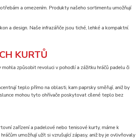
potřebám a omezením. Produkty našeho sortimentu umožňují
on a design. Naše infrazářiče jsou tiché, lehké a kompaktní.
ÝCH KURTŮ
y mohla způsobit revoluci v pohodlí a zážitku hráčů padelu či
oncentrují teplo přímo na oblasti, kam paprsky směřují, aniž by
 slunce mohou tyto ohřívače poskytovat cílené teplo bez
rtovní zařízení a padelové nebo tenisové kurty, máme k
 hráčům umožňují užít si vzrušující zápasy, aniž by je ovlivňovaly