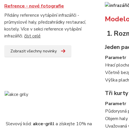
Refrence - nové fotografie
Přidány reference vytápění infrazářiči -
Modelov
průmyslové haly, předzahrádky restaurací,
kostely. Více v sekci reference vytápění
1. Roz
infrazářiči.
číst celé
Jeden pad
Zobrazit všechny novinky
Parametr
Hrací ploch
Včetně bezp
Výška plach
Tři kurty
Parametr
Půdorysná p
Objem haly 
Slevový kód:
akce-grill
a získejte 10% na
Uvažovaná v