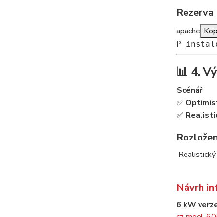
Rezerva 
apache
Kop
P_instal
📊 4. V
Scénář
✅
Optimis
✅
Realisti
Rozložení
Realistický
Návrh in
6 kW verz
cz-moel-600