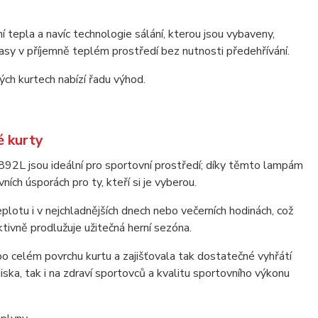
 tepla a navíc technologie sálání, kterou jsou vybaveny,
pasy v příjemně teplém prostředí bez nutnosti předehřívání.
ch kurtech nabízí řadu výhod.
é kurty
jsou ideální pro sportovní prostředí; díky těmto lampám
ch úsporách pro ty, kteří si je vyberou.
otu i v nejchladnějších dnech nebo večerních hodinách, což
tivně prodlužuje užitečná herní sezóna.
po celém povrchu kurtu a zajišťovala tak dostatečné vyhřátí
ska, tak i na zdraví sportovců a kvalitu sportovního výkonu