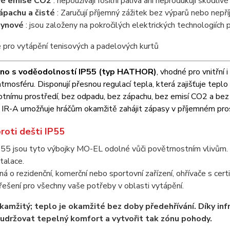
vé emise CO2
: nepoužívají fosilní paliva ani neprodukují škodlivé
ápachu a čisté
: Zaručují příjemný zážitek bez výparů nebo nepř
lynové
: jsou založeny na pokročilých elektrických technologiích p
áno s voděodolností IP55 (typ HATHOR)
, vhodné pro vnitřní 
tmosféru. Disponují přesnou regulací tepla, která zajišťuje tepl
votnímu prostředí, bez odpadu, bez zápachu, bez emisí CO2 a be
 IR-A umožňuje hráčům okamžitě zahájit zápasy v příjemném prost
roti dešti IP55
P55 jsou tyto výbojky MO-EL odolné vůči povětrnostním vlivům. Ohř
talace.
ná o rezidenční, komerční nebo sportovní zařízení, ohřívače s certi
řešení pro všechny vaše potřeby v oblasti vytápění.
okamžitý; teplo je okamžité bez doby předehřívání. Díky i
držovat tepelný komfort a vytvořit tak zónu pohody.