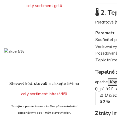
celý sortiment grilů
🌡️ 2. 
Plachtová (
Parametr
Součinitel 
Venkovní vý
Požadovaná 
Teplotní ro
Tepelné 
apache
Kop
Slevový kód:
sleva5
a získejte 5% na
Q_pl
ášť 
celý sortiment infrazářičů
⚠️ U plac
30 %
Zadejte v prvním kroku v košíku při uskutečnění
Ztráty in
objednávky v poli " Mám slevový kód".