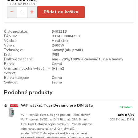
18 099 Kč
bez DPH
Přidat do košíku
Číslo produktu:
5402313
EAN kód:
9334038004688
Výrobce:
Heatstrip
Výkon:
2400W
Technologie:
Kovový (alu profil)
Krytí:
IP55
Dálkové ovládání:
ano - 70%/100% a časovač 1, 2 a 4 hodiny
Barva:
Černá
Orientační plocha vytápění -
6-9 m2
exterier:
Barva kategorie:
Černá
Svítivost:
žádná
Podobné produkty
WiFi stykač Tuya Designo pro DIN lištu
Skladem
WiFi stykač Tuya Designo pro DIN lištu, chytrý
689 Kč
/
ks
WiFi stykač SYS2 na DIN lištu až 63A Smart
569 Kč
bez DPH
Life Tuya Detailní popis produktu Představujeme
vám novou generaci chytrých stykačů –
model SYS2.Ovládejte svá elektrická zařízení
pohodlně odkudkoliv díky mobilní aplikaci Smart