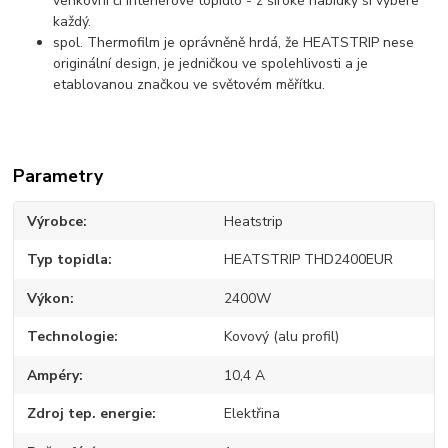
venkovní či interiérové topidlo - z široké nabídky si vybere
každý.
spol. Thermofilm je oprávněně hrdá, že HEATSTRIP nese
originální design, je jedničkou ve spolehlivosti a je
etablovanou značkou ve světovém měřítku.
Parametry
Výrobce
Heatstrip
Typ topidla
HEATSTRIP THD2400EUR
Výkon
2400W
Technologie
Kovový (alu profil)
Ampéry
10,4 A
Zdroj tep. energie
Elektřina