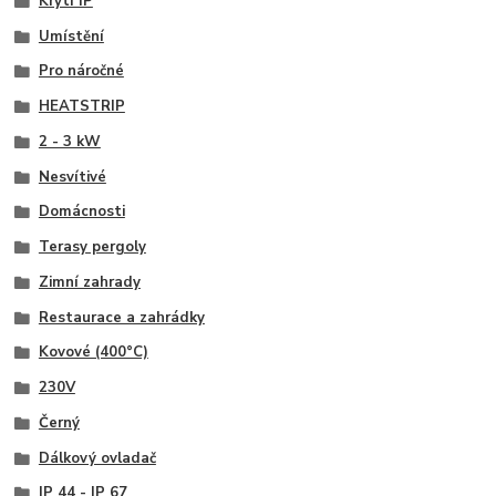
Krytí IP
Umístění
Pro náročné
HEATSTRIP
2 - 3 kW
Nesvítivé
Domácnosti
Terasy pergoly
Zimní zahrady
Restaurace a zahrádky
Kovové (400°C)
230V
Černý
Dálkový ovladač
IP 44 - IP 67