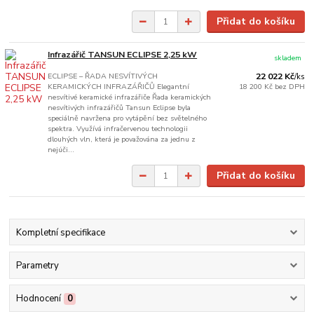
Přidat do košíku
Infrazářič TANSUN ECLIPSE 2,25 kW
skladem
ECLIPSE – ŘADA NESVÍTIVÝCH
22 022 Kč
/
ks
KERAMICKÝCH INFRAZÁŘIČŮ Elegantní
18 200 Kč
bez DPH
nesvítivé keramické infrazářiče Řada keramických
nesvítivých infrazářičů Tansun Eclipse byla
speciálně navržena pro vytápění bez světelného
spektra. Využívá infračervenou technologii
dlouhých vln, která je považována za jednu z
nejúči...
Přidat do košíku
Kompletní specifikace
Parametry
Hodnocení
0