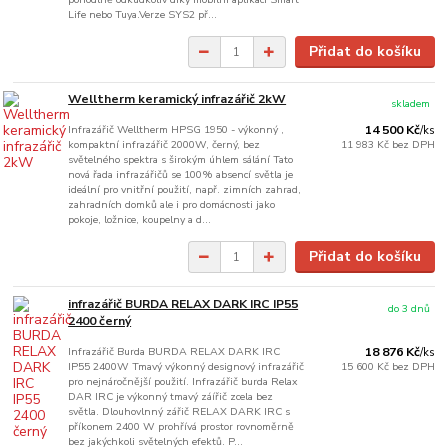
Life nebo Tuya.Verze SYS2 př...
Přidat do košíku
Welltherm keramický infrazářič 2kW
skladem
Infrazářič Welltherm HPSG 1950 - výkonný ,
14 500 Kč
/
ks
kompaktní infrazářič 2000W, černý, bez
11 983 Kč
bez DPH
světelného spektra s širokým úhlem sálání Tato
nová řada infrazářičů se 100% absencí světla je
ideální pro vnitřní použití, např. zimních zahrad,
zahradních domků ale i pro domácnosti jako
pokoje, ložnice, koupelny a d...
Přidat do košíku
infrazářič BURDA RELAX DARK IRC IP55
do 3 dnů
2400 černý
Infrazářič Burda BURDA RELAX DARK IRC
18 876 Kč
/
ks
IP55 2400W Tmavý výkonný designový infrazářič
15 600 Kč
bez DPH
pro nejnáročnější použití. Infrazářič burda Relax
DAR IRC je výkonný tmavý záířič zcela bez
světla. Dlouhovlnný zářič RELAX DARK IRC s
příkonem 2400 W prohřívá prostor rovnoměrně
bez jakýchkoli světelných efektů. P...