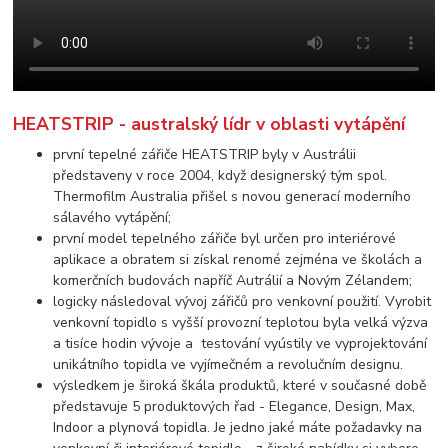
HEATSTRIP - australský lídr v oblasti vytápění
první tepelné zářiče HEATSTRIP byly v Austrálii
představeny v roce 2004, když designerský tým spol.
Thermofilm Australia přišel s novou generací moderního
sálavého vytápění;
první model tepelného zářiče byl určen pro interiérové
aplikace a obratem si získal renomé zejména ve školách a
komerčních budovách napříč Autrálií a Novým Zélandem;
logicky následoval vývoj zářičů pro venkovní použití. Vyrobit
venkovní topidlo s vyšší provozní teplotou byla velká výzva
a tisíce hodin vývoje a testování vyústily ve vyprojektování
unikátního topidla ve vyjímečném a revolučním designu.
výsledkem je široká škála produktů, které v současné době
představuje 5 produktových řad - Elegance, Design, Max,
Indoor a plynová topidla. Je jedno jaké máte požadavky na