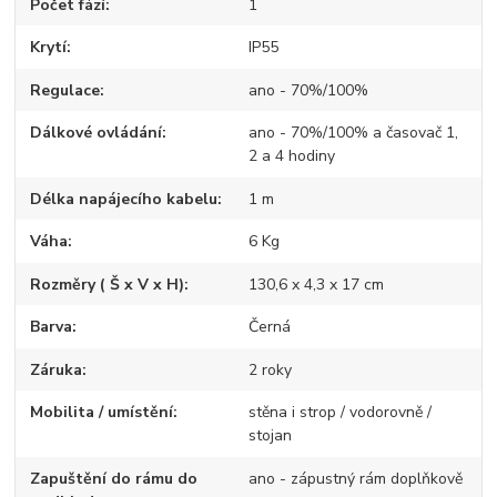
Počet fází
1
Krytí
IP55
Regulace
ano - 70%/100%
Dálkové ovládání
ano - 70%/100% a časovač 1,
2 a 4 hodiny
Délka napájecího kabelu
1 m
Váha
6 Kg
Rozměry ( Š x V x H)
130,6 x 4,3 x 17 cm
Barva
Černá
Záruka
2 roky
Mobilita / umístění
stěna i strop / vodorovně /
stojan
Zapuštění do rámu do
ano - zápustný rám doplňkově