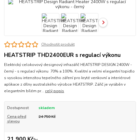
Ohodnotit produkt
HEATSTRIP THD2400EUR s regulací výkonu
Elektrický celokovový designový infrazářič HEATSTRIP DESIGN 2400W -
černý - s regulací výkonu 70% a 100%. Kvalitní a velmi elegantní topidlo
s vysokou intenzitou tepelného záření pro kryté venkovní a interiérové
aplikace z dílny australského výrobce HEATSTRIP. Zářič je vyráběn v
elegantním bílém pr...
celý popis
Dostupnost
skladem
Cena před
24 750 Kč
slevou
21 900 Kč
/
ks