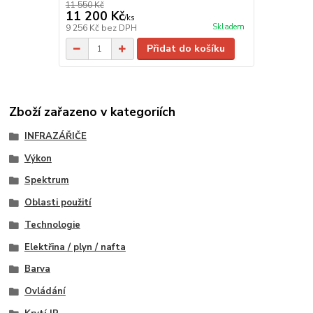
11 550 Kč
11 200 Kč
/
ks
Skladem
9 256 Kč
bez DPH
Přidat do košíku
Zboží zařazeno v kategoriích
INFRAZÁŘIČE
Výkon
Spektrum
Oblasti použití
Technologie
Elektřina / plyn / nafta
Barva
Ovládání