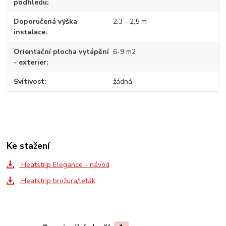
podhledu
Doporučená výška
2,3 - 2,5 m
instalace
Orientační plocha vytápění
6-9 m2
- exterier
Svítivost
žádná
Ke stažení
Heatstrip Elegance - návod
Heatstrip brožura/leták