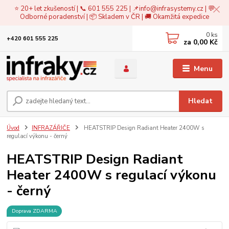
⭐ 20+ let zkušeností | 📞 601 555 225 | 📌
info@infrasystemy.cz
| 💬
Odborné poradenství | 📦 Skladem v ČR | 🚚 Okamžitá expedice
0
ks
+420 601 555 225
za
0,00 Kč
Menu
Hledat
Úvod
INFRAZÁŘIČE
HEATSTRIP Design Radiant Heater 2400W s
regulací výkonu - černý
HEATSTRIP Design Radiant
Heater 2400W s regulací výkonu
- černý
Doprava ZDARMA