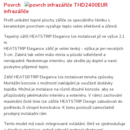
Povrch
infrazářiče
Profil unikátní topné plochy zářiče ze speciálního hliníku s
keramickým povrchem vyzařuje teplo velmi efektivně a účinně.
Tepelný zářič HEATSTRIP Elegance lze instalovat již ve výšce 2,1
m.
HEATSTRIP Elegance zářič je velmi tenký - výška je jen necelých
5 cm. Zabírá tak velmi málo místa a působí odlehčeně a
nenápadně. Nedominuje interiéru, ale skvěle jej doplní a navíc
poskytne příjemné teplo.
Zářič HEATSRTRIP Elegance lze instalovat mnoha způsoby.
Montážní konzole s možností naklápění je součástí dodávky
topidla. Možná je instalace na různě dlouhé konzole, aby se
přizpůsobily jakémukoliv interiéru a exteriéru. V rámci zachování
maximální čisté linie lze zářiče HEATSTRIP Design zabudovat do
podhledu či stropní konstrukce. K tomu poslouží samostatně
prodejný instalační rám.
Tento model má navíc integrované ovládání, čímž se zjednodušuje
a zlevňuje instalace, neboť odpadá nutnost zhotovení