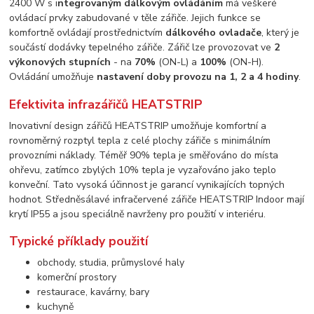
2400 W s i
ntegrovaným dálkovým ovládáním
má veškeré
ovládací prvky zabudované v těle zářiče. Jejich funkce se
komfortně ovládají prostřednictvím
dálkového ovladače
, který je
součástí dodávky tepelného zářiče. Zářič lze provozovat ve
2
výkonových stupních
- na
70%
(ON-L) a
100%
(ON-H).
Ovládání umožňuje
nastavení doby provozu na 1, 2 a 4 hodiny
.
Efektivita infrazářičů HEATSTRIP
Inovativní design zářičů HEATSTRIP umožňuje komfortní a
rovnoměrný rozptyl tepla z celé plochy zářiče s minimálním
provozními náklady. Téměř 90% tepla je směřováno do místa
ohřevu, zatímco zbylých 10% tepla je vyzařováno jako teplo
konveční. Tato vysoká účinnost je garancí vynikajících topných
hodnot. Středněsálavé infračervené zářiče HEATSTRIP Indoor mají
krytí IP55 a jsou speciálně navrženy pro použití v interiéru.
Typické příklady použití
obchody, studia, průmyslové haly
komerční prostory
restaurace, kavárny, bary
kuchyně