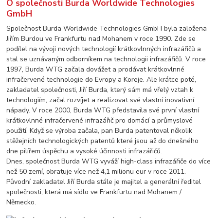
O společnosti Burda Worldwide Technologies
GmbH
Společnost Burda Worldwide Technologies GmbH byla založena
Jiřím Burdou ve Frankfurtu nad Mohanem v roce 1990. Zde se
podílel na vývoji nových technologií krátkovlnných infrazářičů a
stal se uznávaným odborníkem na technologii infrazářičů. V roce
1997, Burda WTG začala dovážet a prodávat krátkovlnné
infračervené technologie do Evropy a Koreje. Ale krátce poté,
zakladatel společnosti, Jiří Burda, který sám má vřelý vztah k
technologiím, začal rozvíjet a realizovat své vlastní inovativní
nápady. V roce 2000, Burda WTG představila své první vlastní
krátkovlnné infračervené infrazářič pro domácí a průmyslové
použití. Když se výroba začala, pan Burda patentoval několik
stěžejních technologických patentů které jsou až do dnešného
dne pilířem úspěchu a vysoké účinnosti infrazářičů.
Dnes, společnost Burda WTG vyváží high-class infrazářiče do více
než 50 zemí, obratuje více než 4,1 milionu eur v roce 2011.
Původní zakladatel Jiří Burda stále je majitel a generální ředitel
společnosti, která má sídlo ve Frankfurtu nad Mohanem /
Německo.