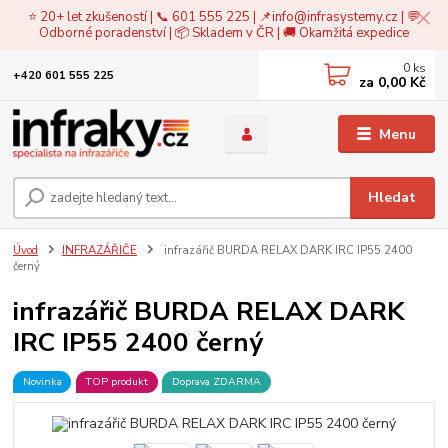
⭐ 20+ let zkušeností | 📞 601 555 225 | 📌
info@infrasystemy.cz
| 💬
Odborné poradenství | 📦 Skladem v ČR | 🚚 Okamžitá expedice
0
ks
+420 601 555 225
za
0,00 Kč
Menu
Hledat
Úvod
INFRAZÁŘIČE
infrazářič BURDA RELAX DARK IRC IP55 2400
černý
infrazářič BURDA RELAX DARK
IRC IP55 2400 černý
Novinka
TOP produkt
Doprava ZDARMA