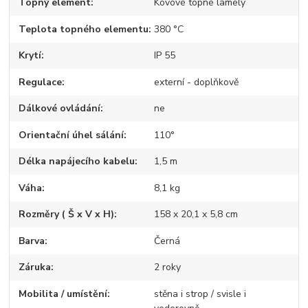
Topný element
Kovové topné lamely
Teplota topného elementu
380 °C
Krytí
IP 55
Regulace
externí - doplňkově
Dálkové ovládání
ne
Orientační úhel sálání
110°
Délka napájecího kabelu
1,5 m
Váha
8,1 kg
Rozměry ( Š x V x H)
158 x 20,1 x 5,8 cm
Barva
Černá
Záruka
2 roky
Mobilita / umístění
stěna i strop / svisle i