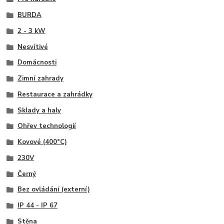
BURDA
2 - 3 kW
Nesvítivé
Domácnosti
Zimní zahrady
Restaurace a zahrádky
Sklady a haly
Ohřev technologií
Kovové (400°C)
230V
Černý
Bez ovládání (externí)
IP 44 - IP 67
Stěna