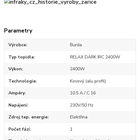
Parametry
Výrobce
Burda
Typ topidla
RELAX DARK IRC 2400W
Výkon
2400W
Technologie
Kovový (alu profil)
Ampéry
10,5 A / C 16
Napájení
230V/50 Hz
Zdroj tep. energie
Elektřina
Počet fází
1