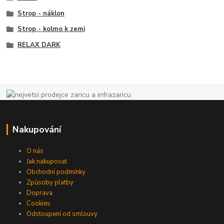
Strop - náklon
Strop - kolmo k zemi
RELAX DARK
Nakupování
O nás
Jak nakupovat
Obchodní podmínky
Způsoby platby
Doprava
Cookies
Odstoupení od smlouvy