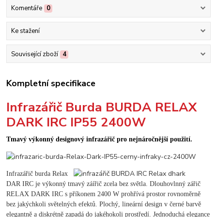
Komentáře
0
Ke stažení
Související zboží
4
Kompletní specifikace
Infrazářič Burda BURDA RELAX
DARK IRC IP55 2400W
Tmavý výkonný designový infrazářič pro nejnáročnější použití.
Infrazářič burda Relax
DAR IRC je výkonný tmavý záířič zcela bez světla. Dlouhovlnný zářič
RELAX DARK IRC s příkonem 2400 W prohřívá prostor rovnoměrně
bez jakýchkoli světelných efektů. Plochý, lineární design v černé barvě
elegantně a diskrétně zapadá do jakéhokoli prostředí. Jednoduchá elegance