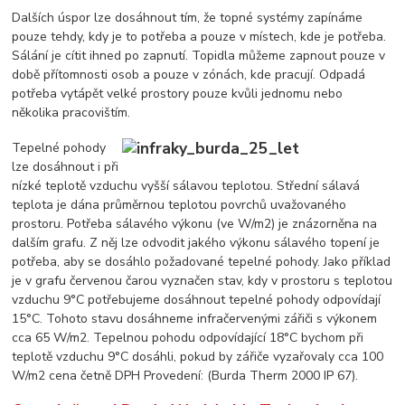
Dalších úspor lze dosáhnout tím, že topné systémy zapínáme
pouze tehdy, kdy je to potřeba a pouze v místech, kde je potřeba.
Sálání je cítit ihned po zapnutí. Topidla můžeme zapnout pouze v
době přítomnosti osob a pouze v zónách, kde pracují. Odpadá
potřeba vytápět velké prostory pouze kvůli jednomu nebo
několika pracovištím.
Tepelné pohody
lze dosáhnout i při
nízké teplotě vzduchu vyšší sálavou teplotou. Střední sálavá
teplota je dána průměrnou teplotou povrchů uvažovaného
prostoru. Potřeba sálavého výkonu (ve W/m2) je znázorněna na
dalším grafu. Z něj lze odvodit jakého výkonu sálavého topení je
potřeba, aby se dosáhlo požadované tepelné pohody. Jako příklad
je v grafu červenou čarou vyznačen stav, kdy v prostoru s teplotou
vzduchu 9°C potřebujeme dosáhnout tepelné pohody odpovídají
15°C. Tohoto stavu dosáhneme infračervenými zářiči s výkonem
cca 65 W/m2. Tepelnou pohodu odpovídající 18°C bychom při
teplotě vzduchu 9°C dosáhli, pokud by zářiče vyzařovaly cca 100
W/m2 cena četně DPH Provedení: (Burda Therm 2000 IP 67).