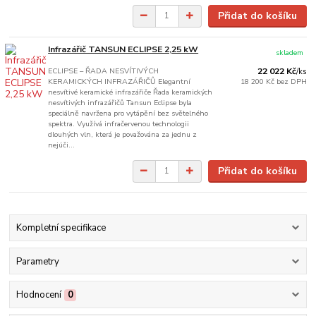
Přidat do košíku
Infrazářič TANSUN ECLIPSE 2,25 kW
skladem
ECLIPSE – ŘADA NESVÍTIVÝCH
22 022 Kč
/
ks
KERAMICKÝCH INFRAZÁŘIČŮ Elegantní
18 200 Kč
bez DPH
nesvítivé keramické infrazářiče Řada keramických
nesvítivých infrazářičů Tansun Eclipse byla
speciálně navržena pro vytápění bez světelného
spektra. Využívá infračervenou technologii
dlouhých vln, která je považována za jednu z
nejúči...
Přidat do košíku
Kompletní specifikace
Parametry
Hodnocení
0