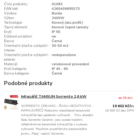
Číslo produktu:
01083
EAN kód:
4260409695573
Výrobce:
Burda
Výkon:
2400W
Technologie:
Kovový (alu profil)
Topný element:
Kovové topné lamely
Krytí:
IP 55
Dálkové ovládání:
ne
Barva:
Černá
Orientační plocha vytápění -
30-50 m2
interier:
Orientační plocha vytápění -
nedoporučeno
exterier:
Materiál:
celokovové provedení
Krytí kategorie:
IP 45 - 65
Barva kategorie:
Černá
Podobné produkty
Infrazářič TANSUN Sorrento 2,6 kW
do 35 dní
SORRENTO CERAMIC – ŘADA NESVÍTIVÝCH
19 602 Kč
/
ks
INFRAZÁŘIČŮ Robustní víceúčelové keramické
16 200 Kč
bez DPH
infrazářiče bez jakékoliv svítivosti. Trhu vévodící
řada Sorrento Ceramic jsou vysoce kvalitní,
středněvlnné keramické infrazářiče s nulovou
svítivostí. Použitím prvotřídního keramického
prvku „Plaq“ nabízí Sorrento...