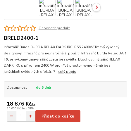
Ohodnotit produkt
BRELD2400-1
Infrazářič Burda BURDA RELAX DARK IRC IP55 2400W Tmavý výkonný
designový infrazářič pro nejnáročnější použití. Infrazářič burda Relax DAR
IRC je výkonný tmavý záířič zcela bez světla. Dlouhovlnný zářič RELAX
DARK IRC s příkonem 2400 W prohřívá prostor rovnoměrně bez
jakýchkoli světelných efektů. P...
celý popis
Dostupnost
do 3 dnů
18 876 Kč
/
ks
15 600 Kč
bez DPH
Přidat do košíku