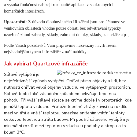
a vysoká funkčnost nabízejí rozmanité aplikace v soukromých i
komerčních interiérech.
Upozornění:
Z důvodu dlouhovlnného IR záření jsou pro účinnost ve
venkovních oblastech vhodné pouze oblasti bez odvětrávání typicky
uzavřené zimní zahrady, sklady, zahradní domky, sklady, kanceláře atp..,
Podle Vašich požadavků Vám připravíme nezávazný návrh řešení
nejvhodnějším typem infrazářiče z naší nabídky.
Jak vybírat Quartzové infrazářiče
Sálavé vytápění je
nejefektivnější způsob vytápění. Ohřívá přímo objekty a lidi, bez
nutnosti ohřívat velké objemy vzduchu ve vytápěných prostorách.
Sálavé teplo také zásadním způsobem ovlivňuje tepelnou
pohodu. Při vyšší sálavé složce se cítíme dobře i v prostorách, kde
je nižší teplota vzduchu. Protože tepelné ztráty závisí na rozdílu
mezi vnitřní a vnější teplotou, omezíme snížením vnitřní teploty
celkovou tepelnou ztrátu budovy. Při použití sálavého vytápění je
minimální rozdíl mezi teplotou vzduchu u podlahy a stropu a to
kolem 3°C.