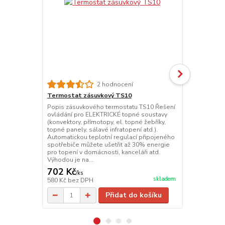
2 hodnocení
Termostat zásuvkový TS10
Tansun regu
Popis zásuvkového termostatu TS10 Řešení
Regulace vý
ovládání pro ELEKTRICKÉ topné soustavy
nabízí výběr 
(konvektory, přímotopy, el. topné žebříky,
které jsou n
topné panely, sálavé infratopení atd.).
téměř každé 
Automatickou teplotní regulací připojeného
jedná o úspo
spotřebiče můžete ušetřit až 30% energie
možné, aby s
pro topení v domácnosti, kanceláři atd.
nebo by zářič
Výhodou je na...
požadováno. 
702 Kč
3 630 Kč
/
ks
skladem
580 Kč
bez DPH
3 000 Kč
bez
Přidat do košíku