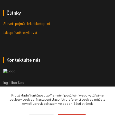
Články
Slovník pojmů elektrické topení
Jak správně recyklovat
Kontaktujte nás
Ing. Libor Kos
+420 601 555 225
(Po-Pá: 8-17:00 hod.)
Pro základní funkčnost, zpříjemnění používání webu využíváme
soubory cookies. Nastavení vlastních preferencí cookies můžete
info@infrasystemy.cz
kdykoli upravit odkazem ve spodní části stránek.