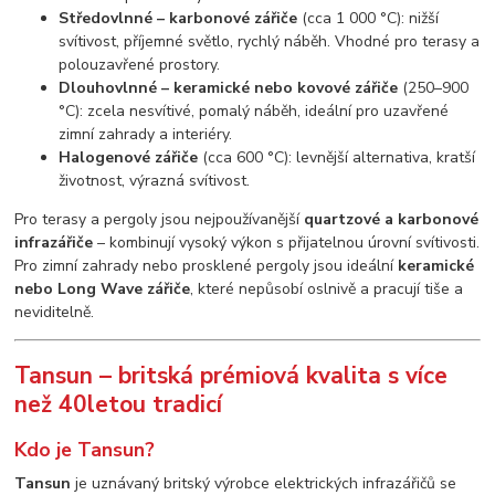
Středovlnné – karbonové zářiče
(cca 1 000 °C): nižší
svítivost, příjemné světlo, rychlý náběh. Vhodné pro terasy a
polouzavřené prostory.
Dlouhovlnné – keramické nebo kovové zářiče
(250–900
°C): zcela nesvítivé, pomalý náběh, ideální pro uzavřené
zimní zahrady a interiéry.
Halogenové zářiče
(cca 600 °C): levnější alternativa, kratší
životnost, výrazná svítivost.
Pro terasy a pergoly jsou nejpoužívanější
quartzové a karbonové
infrazářiče
– kombinují vysoký výkon s přijatelnou úrovní svítivosti.
Pro zimní zahrady nebo prosklené pergoly jsou ideální
keramické
nebo Long Wave zářiče
, které nepůsobí oslnivě a pracují tiše a
neviditelně.
Tansun – britská prémiová kvalita s více
než 40letou tradicí
Kdo je Tansun?
Tansun
je uznávaný britský výrobce elektrických infrazářičů se