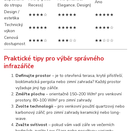
Ano
do stropu
Recess)
Elegance, Design)
Design /
★★★★☆
★★★★★
★★★★★
estetika
Technický
★★★★★
★★★★★
★★★★☆
výkon
Cenová
★★★★☆
★★★☆☆
★★☆☆☆
dostupnost
Praktické tipy pro výběr správného
infrazářiče
Definujte prostor
– je to otevřená terasa, kryté přístřeší,
bioklimatická pergola nebo zimní zahrada? Každý prostor
vyžaduje jiný typ zářiče.
Změřte plochu
– orientačně 150–200 W/m² pro venkovní
prostory, 80–100 W/m² pro zimní zahrady.
Zvolte technologii
– pro venkovní použití quartzový nebo
karbonový zářič; pro zimní zahrady keramický nebo long-
wave.
Zvažte svítivost
– pokud vám vadí záře ve večerních
hodinách, zvolte Low Glare nebo nesvítivou variantu.