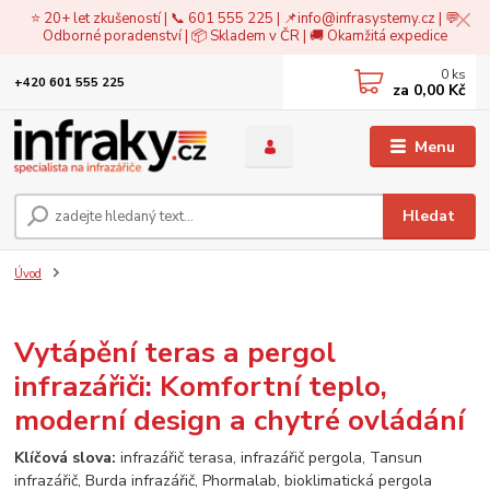
⭐ 20+ let zkušeností | 📞 601 555 225 | 📌
info@infrasystemy.cz
| 💬
Odborné poradenství | 📦 Skladem v ČR | 🚚 Okamžitá expedice
0
ks
+420 601 555 225
za
0,00 Kč
Menu
Hledat
Úvod
Vytápění teras a pergol
infrazářiči: Komfortní teplo,
moderní design a chytré ovládání
Klíčová slova:
infrazářič terasa, infrazářič pergola, Tansun
infrazářič, Burda infrazářič, Phormalab, bioklimatická pergola