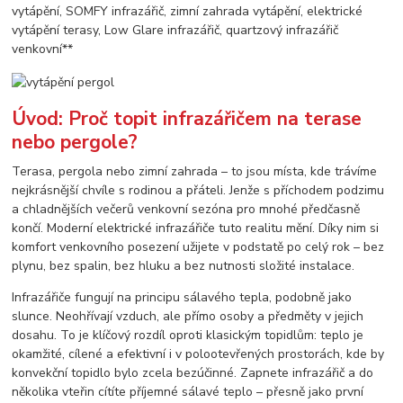
vytápění, SOMFY infrazářič, zimní zahrada vytápění, elektrické
vytápění terasy, Low Glare infrazářič, quartzový infrazářič
venkovní**
Úvod: Proč topit infrazářičem na terase
nebo pergole?
Terasa, pergola nebo zimní zahrada – to jsou místa, kde trávíme
nejkrásnější chvíle s rodinou a přáteli. Jenže s příchodem podzimu
a chladnějších večerů venkovní sezóna pro mnohé předčasně
končí. Moderní elektrické infrazářiče tuto realitu mění. Díky nim si
komfort venkovního posezení užijete v podstatě po celý rok – bez
plynu, bez spalin, bez hluku a bez nutnosti složité instalace.
Infrazářiče fungují na principu sálavého tepla, podobně jako
slunce. Neohřívají vzduch, ale přímo osoby a předměty v jejich
dosahu. To je klíčový rozdíl oproti klasickým topidlům: teplo je
okamžité, cílené a efektivní i v polootevřených prostorách, kde by
konvekční topidlo bylo zcela bezúčinné. Zapnete infrazářič a do
několika vteřin cítíte příjemné sálavé teplo – přesně jako první