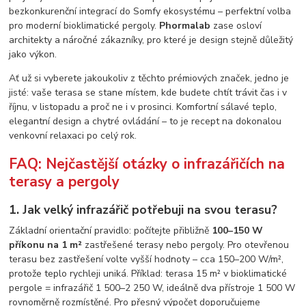
bezkonkurenční integrací do Somfy ekosystému – perfektní volba
pro moderní bioklimatické pergoly.
Phormalab
zase osloví
architekty a náročné zákazníky, pro které je design stejně důležitý
jako výkon.
Ať už si vyberete jakoukoliv z těchto prémiových značek, jedno je
jisté: vaše terasa se stane místem, kde budete chtít trávit čas i v
říjnu, v listopadu a proč ne i v prosinci. Komfortní sálavé teplo,
elegantní design a chytré ovládání – to je recept na dokonalou
venkovní relaxaci po celý rok.
FAQ: Nejčastější otázky o infrazářičích na
terasy a pergoly
1. Jak velký infrazářič potřebuji na svou terasu?
Základní orientační pravidlo: počítejte přibližně
100–150 W
příkonu na 1 m²
zastřešené terasy nebo pergoly. Pro otevřenou
terasu bez zastřešení volte vyšší hodnoty – cca 150–200 W/m²,
protože teplo rychleji uniká. Příklad: terasa 15 m² v bioklimatické
pergole = infrazářič 1 500–2 250 W, ideálně dva přístroje 1 500 W
rovnoměrně rozmístěné. Pro přesný výpočet doporučujeme