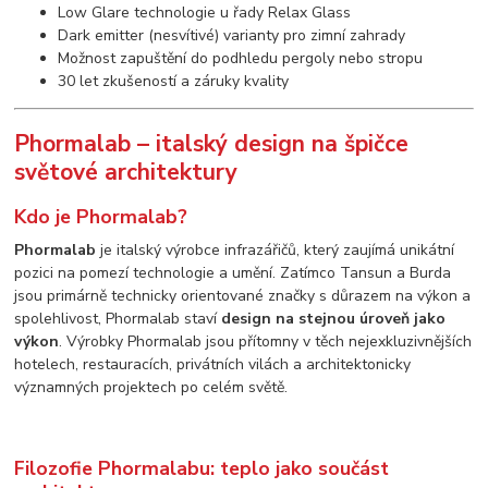
Low Glare technologie u řady Relax Glass
Dark emitter (nesvítivé) varianty pro zimní zahrady
Možnost zapuštění do podhledu pergoly nebo stropu
30 let zkušeností a záruky kvality
Phormalab – italský design na špičce
světové architektury
Kdo je Phormalab?
Phormalab
je italský výrobce infrazářičů, který zaujímá unikátní
pozici na pomezí technologie a umění. Zatímco Tansun a Burda
jsou primárně technicky orientované značky s důrazem na výkon a
spolehlivost, Phormalab staví
design na stejnou úroveň jako
výkon
. Výrobky Phormalab jsou přítomny v těch nejexkluzivnějších
hotelech, restauracích, privátních vilách a architektonicky
významných projektech po celém světě.
Filozofie Phormalabu: teplo jako součást