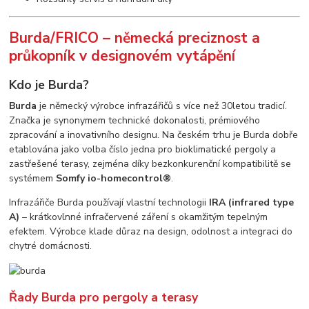
Burda/FRICO – německá preciznost a
průkopník v designovém vytápění
Kdo je Burda?
Burda
je německý výrobce infrazářičů s více než 30letou tradicí.
Značka je synonymem technické dokonalosti, prémiového
zpracování a inovativního designu. Na českém trhu je Burda dobře
etablována jako volba číslo jedna pro bioklimatické pergoly a
zastřešené terasy, zejména díky bezkonkurenční kompatibilitě se
systémem
Somfy io-homecontrol®
.
Infrazářiče Burda používají vlastní technologii
IRA (infrared type
A)
– krátkovlnné infračervené záření s okamžitým tepelným
efektem. Výrobce klade důraz na design, odolnost a integraci do
chytré domácnosti.
Řady Burda pro pergoly a terasy