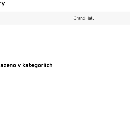
ry
GrandHall
řazeno v kategoriích