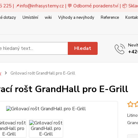
5 225 | 📌
info@infrasystemy.cz
| 💬 Odborné poradenství | 📦 Skl
é dotazy
Umístění
wiki
Výhody a nevýhody
Reference
Kontak
Nevít
Hledat
+42
y
Grilovací rošt GrandHall pro E-Grill
ací rošt GrandHall pro E-Grill
Litin
Grand