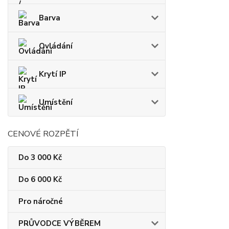
Barva
Ovládání
Krytí IP
Umístění
CENOVÉ ROZPĚTÍ
Do 3 000 Kč
Do 6 000 Kč
Pro náročné
PRŮVODCE VÝBĚREM