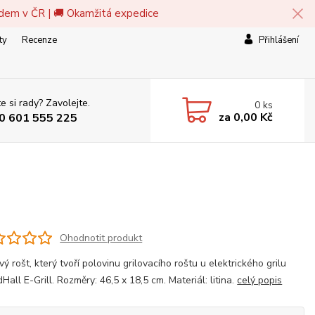
adem v ČR | 🚚 Okamžitá expedice
ty
Recenze
Přihlášení
e si rady? Zavolejte.
0
ks
za
0,00 Kč
0 601 555 225
Ohodnotit produkt
ový rošt, který tvoří polovinu grilovacího roštu u elektrického grilu
Hall E-Grill. Rozměry: 46,5 x 18,5 cm. Materiál: litina.
celý popis