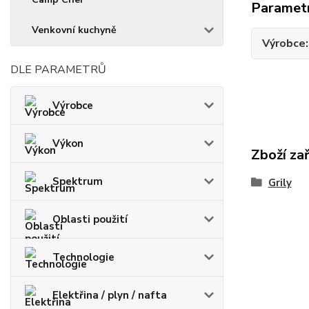
Paramet
Venkovní kuchyně
Výrobce
DLE PARAMETRŮ
Výrobce
Výkon
Zboží za
Spektrum
Grily
Oblasti použití
Technologie
Elektřina / plyn / nafta