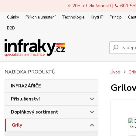
⭐ 20+ let zkušeností | 📞 601 55
Články
Příkon a umístění
Technologie
Krytí IP
Princip
Čast
B2B
NABÍDKA PRODUKTŮ
Úvod
Gril
Grilov
INFRAZÁŘIČE
Příslušenství
Doplňkový sortiment
Grily