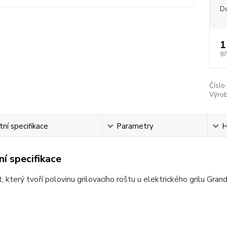
D
1
97
Číslo
Výrob
ní specifikace
Parametry
H
í specifikace
t, který tvoří polovinu grilovacího roštu u elektrického grilu Grand