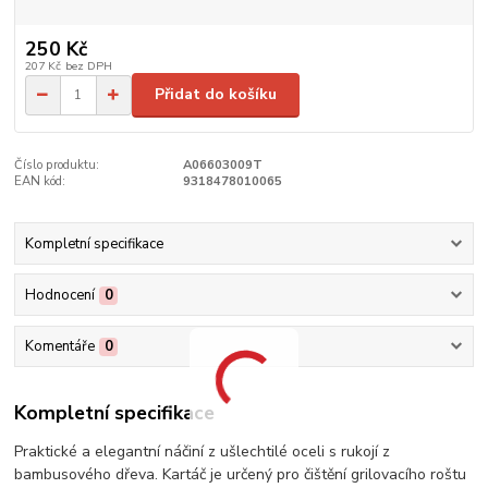
250 Kč
207 Kč
bez DPH
Přidat do košíku
Číslo produktu:
A06603009T
EAN kód:
9318478010065
Kompletní specifikace
Hodnocení
0
Komentáře
0
Kompletní specifikace
Praktické a elegantní náčiní z ušlechtilé oceli s rukojí z
bambusového dřeva. Kartáč je určený pro čištění grilovacího roštu