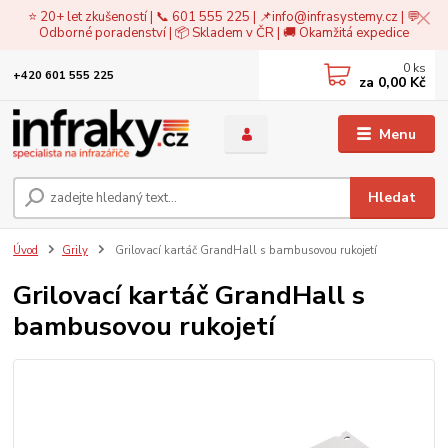
⭐ 20+ let zkušeností | 📞 601 555 225 | 📌
info@infrasystemy.cz
| 💬
Odborné poradenství | 📦 Skladem v ČR | 🚚 Okamžitá expedice
0
ks
+420 601 555 225
za
0,00 Kč
Menu
Hledat
Úvod
Grily
Grilovací kartáč GrandHall s bambusovou rukojetí
Grilovací kartáč GrandHall s
bambusovou rukojetí