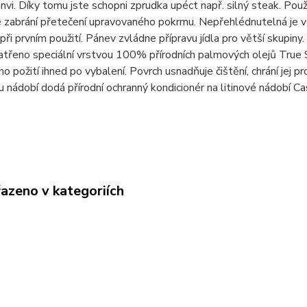
vi. Díky tomu jste schopni zprudka upéct např. silný steak. Použ
 zabrání přetečení upravovaného pokrmu. Nepřehlédnutelná je v
 při prvním použití. Pánev zvládne přípravu jídla pro větší skupi
atřeno speciální vrstvou 100% přírodních palmových olejů True S
o požití ihned po vybalení. Povrch usnadňuje čištění, chrání jej p
 nádobí dodá přírodní ochranný kondicionér na litinové nádobí Ca
řazeno v kategoriích