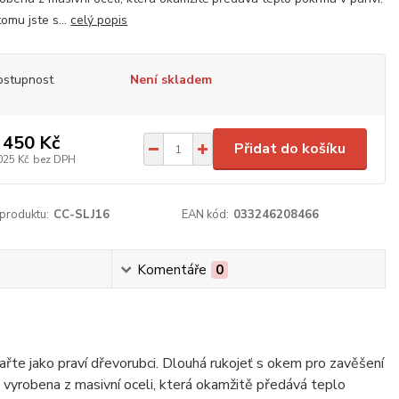
tomu jste s...
celý popis
ostupnost
Není skladem
 450 Kč
Přidat do košíku
025 Kč
bez DPH
 produktu:
CC-SLJ16
EAN kód:
033246208466
Komentáře
0
ařte jako praví dřevorubci. Dlouhá rukojeť s okem pro zavěšení
 vyrobena z masivní oceli, která okamžitě předává teplo