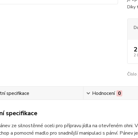
Díky 
D
2
2 
Číslo
ní specifikace
Hodnocení
0
í specifikace
ev ze silnostěnné oceli pro přípravu jídla na otevřeném ohni. V
chop a pomocné madlo pro snadnější manipulaci s pánví. Pánev je