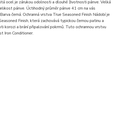
itá ocel je zárukou odolnosti a dlouhé životnosti pánve. Velká
elikost pánve. Úctihodný průměr pánve 41 cm na vás
ny. Barva černá. Ochranná vrstva True Seasoned Finish Nádobí je
easoned Finish, která zachovává typickou černou patinu a
roti korozi a brání připalování pokrmů. Tuto ochrannou vrstvu
st Iron Conditioner.