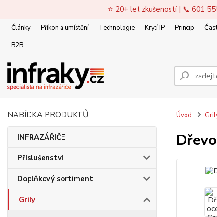
⭐ 20+ let zkušeností | 📞 601 55
Články
Příkon a umístění
Technologie
Krytí IP
Princip
Čast
B2B
NABÍDKA PRODUKTŮ
Úvod
Gril
Dřevo
INFRAZÁŘIČE
Příslušenství
Doplňkový sortiment
Grily