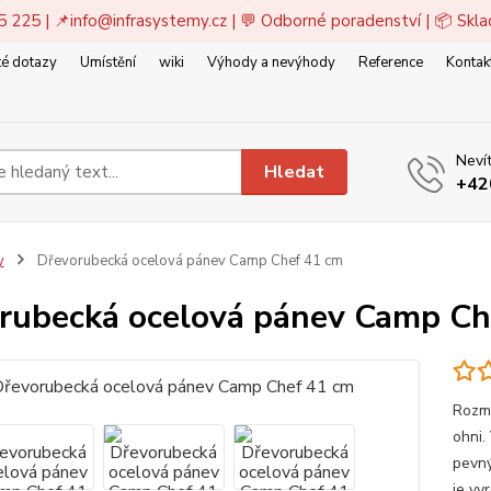
5 225 | 📌
info@infrasystemy.cz
| 💬 Odborné poradenství | 📦 Skl
é dotazy
Umístění
wiki
Výhody a nevýhody
Reference
Kontak
Nevít
Hledat
+42
y
Dřevorubecká ocelová pánev Camp Chef 41 cm
rubecká ocelová pánev Camp Ch
Rozmě
ohni.
pevný
je vy