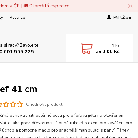
adem v ČR | 🚚 Okamžitá expedice
ty
Recenze
Přihlášení
e si rady? Zavolejte.
0
ks
za
0,00 Kč
0 601 555 225
ef 41 cm
Ohodnotit produkt
rná pánev ze silnostěnné oceli pro přípravu jídla na otevřeném
 Vařte jako praví dřevorubci. Dlouhá rukojeť s okem pro zavěšení pro
 úchop a pomocné madlo pro snadnější manipulaci s pánví. Pánev
robena z masivní oceli, která okamžitě předává teplo pokrmu v pánvi.