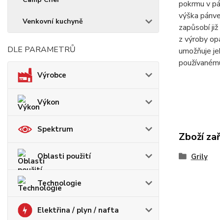
pokrmu v pán
výška pánve
Venkovní kuchyně
zapůsobí již
z výroby op
DLE PARAMETRŮ
umožňuje jeh
používanému
Výrobce
Výkon
Spektrum
Zboží za
Oblasti použití
Grily
Technologie
Elektřina / plyn / nafta