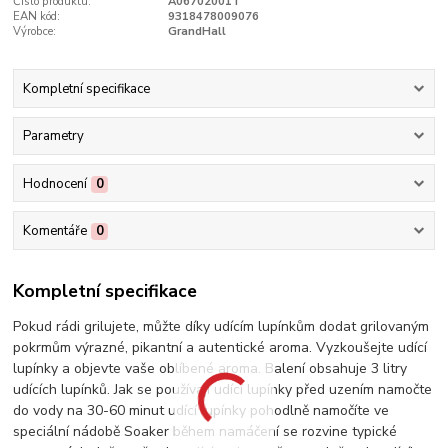
Číslo produktu:
A06702001T
EAN kód:
9318478009076
Výrobce:
GrandHall
Kompletní specifikace
Parametry
Hodnocení
0
Komentáře
0
Kompletní specifikace
Pokud rádi grilujete, můžte díky udícím lupínkům dodat grilovaným
pokrmům výrazné, pikantní a autentické aroma. Vyzkoušejte udící
lupínky a objevte vaše oblíbené aroma. Balení obsahuje 3 litry
udících lupínků. Jak se používají udící lupínky před uzením namočte
do vody na 30-60 minut udící lupínky pohodlně namočíte ve
speciální nádobě Soaker během namáčení se rozvine typické