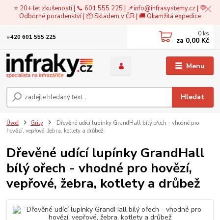
⭐ 20+ let zkušeností | 📞 601 555 225 | 📌
info@infrasystemy.cz
| 💬
Odborné poradenství | 📦 Skladem v ČR | 🚚 Okamžitá expedice
0
ks
+420 601 555 225
za
0,00 Kč
Menu
Hledat
Úvod
Grily
Dřevěné udící lupínky GrandHall bílý ořech - vhodné pro
hovězí, vepřové, žebra, kotlety a drůbež
Dřevěné udící lupínky GrandHall
bílý ořech - vhodné pro hovězí,
vepřové, žebra, kotlety a drůbež