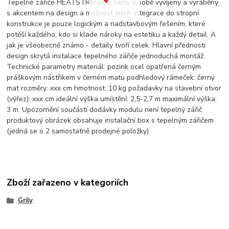
Tepelné zářiče HEATSTRIP jsou samy o sobě vyvíjeny a vyráběny
s akcentem na design a možnost jejich integrace do stropní
konstrukce je pouze logickým a nadstavbovým řešením, které
potěší každého, kdo si klade nároky na estetiku a každý detail. A
jak je všeobecně známo - detaily tvoří celek. Hlavní přednosti
design skrytá instalace tepelného zářiče jednoduchá montáž.
Technické parametry materiál: pozink ocel opatřená černým
práškovým nástřikem v černém matu podhledový rámeček: černý
mat rozměry: xxx cm hmotnost: 10 kg požadavky na stavební otvor
(výřez): xxx cm ideální výška umístění: 2,5-2,7 m maximální výška:
3 m. Upozornění součástí dodávky modulu není tepelný zářič
produktový obrázek obsahuje instalační box s tepelným zářičem
(jedná se o 2 samostatně prodejné položky).
Zboží zařazeno v kategoriích
Grily