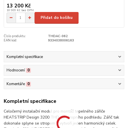
13 200 Kč
10 909 Kč
bez DPH
Přidat do košíku
Číslo produktu:
THDAC-062
EAN kód:
9334038006163
Kompletní specifikace
Hodnocení
0
Komentáře
0
Kompletní specifikace
Celočerný instalační modul pro montáž tepelného zářiče
HEATSTRIP Design 3200 THD do stropního podhledu. Zářič tak
dokonale splyne se stropem a vytvoří jeden harmonický celek.