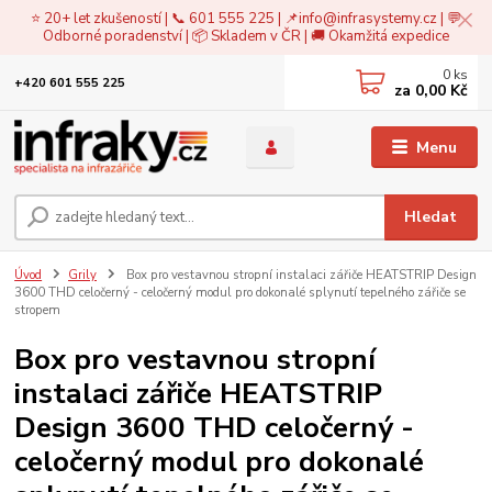
⭐ 20+ let zkušeností | 📞 601 555 225 | 📌
info@infrasystemy.cz
| 💬
Odborné poradenství | 📦 Skladem v ČR | 🚚 Okamžitá expedice
0
ks
+420 601 555 225
za
0,00 Kč
Menu
Hledat
Úvod
Grily
Box pro vestavnou stropní instalaci zářiče HEATSTRIP Design
3600 THD celočerný - celočerný modul pro dokonalé splynutí tepelného zářiče se
stropem
Box pro vestavnou stropní
instalaci zářiče HEATSTRIP
Design 3600 THD celočerný -
celočerný modul pro dokonalé