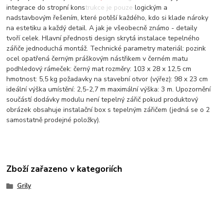
integrace do stropní konstrukce je pouze logickým a
nadstavbovým řešením, které potěší každého, kdo si klade nároky
na estetiku a každý detail. A jak je všeobecně známo - detaily
tvoří celek. Hlavní přednosti design skrytá instalace tepelného
zářiče jednoduchá montáž. Technické parametry materiál: pozink
ocel opatřená černým práškovým nástřikem v černém matu
podhledový rámeček: černý mat rozměry: 103 x 28 x 12,5 cm
hmotnost: 5,5 kg požadavky na stavební otvor (výřez): 98 x 23 cm
ideální výška umístění: 2,5-2,7 m maximální výška: 3 m. Upozornění
součástí dodávky modulu není tepelný zářič pokud produktový
obrázek obsahuje instalační box s tepelným zářičem (jedná se o 2
samostatně prodejné položky).
Zboží zařazeno v kategoriích
Grily