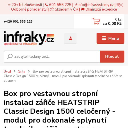
⭐ 20+ let zkušeností | 📞 601 555 225 | 📌
info@infrasystemy.cz
| 💬
Odborné poradenství | 📦 Skladem v ČR | 🚚 Okamžitá expedice
0
ks
+420 601 555 225
za
0,00 Kč
Menu
Hledat
Úvod
Grily
Box pro vestavnou stropní instalaci zářiče HEATSTRIP
Classic Design 1500 celočerný - modul pro dokonalé splynutí tepelného zářiče se
stropem
Box pro vestavnou stropní
instalaci zářiče HEATSTRIP
Classic Design 1500 celočerný -
modul pro dokonalé splynutí