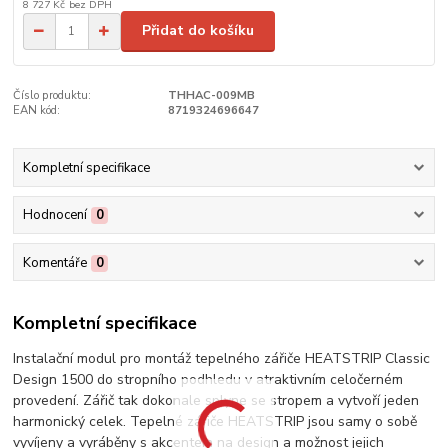
8 727 Kč
bez DPH
Přidat do košíku
Číslo produktu:
THHAC-009MB
EAN kód:
8719324696647
Kompletní specifikace
Hodnocení
0
Komentáře
0
Kompletní specifikace
Instalační modul pro montáž tepelného zářiče HEATSTRIP Classic
Design 1500 do stropního podhledu v atraktivním celočerném
provedení. Zářič tak dokonale splyne se stropem a vytvoří jeden
harmonický celek. Tepelné zářiče HEATSTRIP jsou samy o sobě
vyvíjeny a vyráběny s akcentem na design a možnost jejich