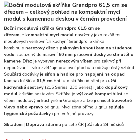
Boční modulová skříňka Grandpro 61,5 cm se
dřezem
je
kompaktní mycí modul
navržený jako rozšíření
modulových venkovních kuchyní Grandpro. Skříňka
kombinuje
nerezový dřez
s
pákovým kohoutkem na studenou
vodu
, zasazený do masivní
60 mm pracovní desky ze slinutého
kamene
. Dřez je vybaven
nerezovým víkem
pro zakrytí při
nepoužívání – víko zvětšuje pracovní plochu a udržuje čistý vzhled.
Součástí dodávky je
sifon a hadice pro napojení na odpad
.
Kompaktní šířka
61,5 cm
činí tuto skříňku ideální pro
užší
kuchyňské sestavy
(215 Series, 230 Series) i jako
doplňkový
modul
k širším sestavám. Skříňka je
výškově kompatibilní
se
všemi modulovými kuchyněmi Grandpro a lze ji umístit
libovolně
vlevo nebo vpravo
od grilu. Mycí zóna přímo u grilu
splňuje
hygienické požadavky
i pro veřejné provozy.
Skladem
|
Doprava zdarma
po celé ČR |
Záruka 24 měsíců