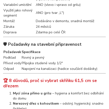
Variabilní umístění
ANO (vlevo i vpravo od grilu)
Využití jako rohový
ANO (pro tvar „L")
segment
Montáž
Dodáváno v demontu, snadná montáž
Záruka
24 měsíců
Doprava
Zdarma po celé ČR
🛡️ Požadavky na stavební připravenost
Požadavek
Specifikace
Podklad
Rovný a pevný
Přívod vody
Přípojka studené vody 1/2"
Odpad
Napojení na kanalizaci (hadice součástí dodávky)
🏆 8 důvodů, proč si vybrat skříňku 61,5 cm se
dřezem
Mycí zóna přímo u grilu
– hygiena a komfort bez odbíhání
do domu
Nerezový dřez s kohoutkem
– odolný, hygienický, snadno
čistitelný