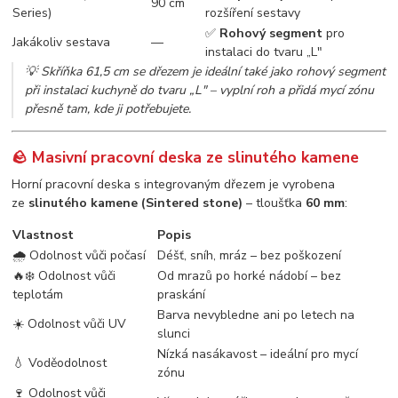
90 cm
Series)
rozšíření sestavy
✅
Rohový segment
pro
Jakákoliv sestava
—
instalaci do tvaru „L"
💡
Skříňka 61,5 cm se dřezem je ideální také jako rohový segment
při instalaci kuchyně do tvaru „L" – vyplní roh a přidá mycí zónu
přesně tam, kde ji potřebujete.
🪨 Masivní pracovní deska ze slinutého kamene
Horní pracovní deska s integrovaným dřezem je vyrobena
ze
slinutého kamene (Sintered stone)
– tloušťka
60 mm
:
Vlastnost
Popis
🌧️ Odolnost vůči počasí
Déšť, sníh, mráz – bez poškození
🔥❄️ Odolnost vůči
Od mrazů po horké nádobí – bez
teplotám
praskání
Barva nevybledne ani po letech na
☀️ Odolnost vůči UV
slunci
Nízká nasákavost – ideální pro mycí
💧 Voděodolnost
zónu
🍷 Odolnost vůči