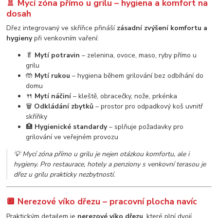
🚿 Mycí zóna přímo u grilu – hygiena a komfort na
dosah
Dřez integrovaný ve skříňce přináší
zásadní zvýšení komfortu a
hygieny
při venkovním vaření:
🥬
Mytí potravin
– zelenina, ovoce, maso, ryby přímo u
grilu
🤲
Mytí rukou
– hygiena během grilování bez odbíhání do
domu
🍴
Mytí náčiní
– kleště, obracečky, nože, prkénka
🗑️
Odkládání zbytků
– prostor pro odpadkový koš uvnitř
skříňky
🏥
Hygienické standardy
– splňuje požadavky pro
grilování ve veřejném provozu
💡
Mycí zóna přímo u grilu je nejen otázkou komfortu, ale i
hygieny. Pro restaurace, hotely a penziony s venkovní terasou je
dřez u grilu prakticky nezbytností.
🔲 Nerezové víko dřezu – pracovní plocha navíc
Praktickým detailem je
nerezové víko dřezu
, které plní dvojí