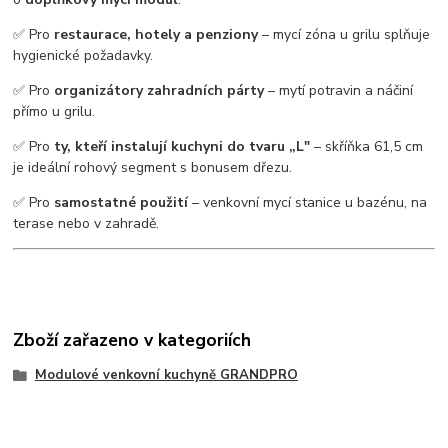
✅ Pro
restaurace, hotely a penziony
– mycí zóna u grilu splňuje
hygienické požadavky.
✅ Pro
organizátory zahradních párty
– mytí potravin a náčiní
přímo u grilu.
✅ Pro
ty, kteří instalují kuchyni do tvaru „L"
– skříňka 61,5 cm
je ideální rohový segment s bonusem dřezu.
✅ Pro
samostatné použití
– venkovní mycí stanice u bazénu, na
terase nebo v zahradě.
Zboží zařazeno v kategoriích
Modulové venkovní kuchyně GRANDPRO