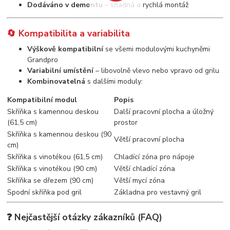
Dodáváno v demontu
– snadná a rychlá montáž
🔄 Kompatibilita a variabilita
Výškově kompatibilní
se všemi modulovými kuchyněmi
Grandpro
Variabilní umístění
– libovolně vlevo nebo vpravo od grilu
Kombinovatelná
s dalšími moduly:
Kompatibilní modul
Popis
Skříňka s kamennou deskou
Další pracovní plocha a úložný
(61,5 cm)
prostor
Skříňka s kamennou deskou (90
Větší pracovní plocha
cm)
Skříňka s vinotékou (61,5 cm)
Chladící zóna pro nápoje
Skříňka s vinotékou (90 cm)
Větší chladící zóna
Skříňka se dřezem (90 cm)
Větší mycí zóna
Spodní skříňka pod gril
Základna pro vestavný gril
❓ Nejčastější otázky zákazníků (FAQ)