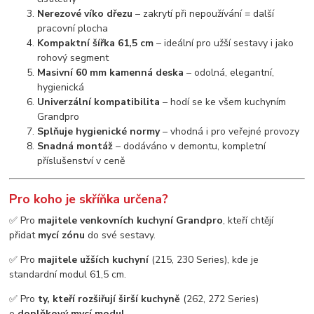
Nerezové víko dřezu
– zakrytí při nepoužívání = další
pracovní plocha
Kompaktní šířka 61,5 cm
– ideální pro užší sestavy i jako
rohový segment
Masivní 60 mm kamenná deska
– odolná, elegantní,
hygienická
Univerzální kompatibilita
– hodí se ke všem kuchyním
Grandpro
Splňuje hygienické normy
– vhodná i pro veřejné provozy
Snadná montáž
– dodáváno v demontu, kompletní
příslušenství v ceně
Pro koho je skříňka určena?
✅ Pro
majitele venkovních kuchyní Grandpro
, kteří chtějí
přidat
mycí zónu
do své sestavy.
✅ Pro
majitele užších kuchyní
(215, 230 Series), kde je
standardní modul 61,5 cm.
✅ Pro
ty, kteří rozšiřují širší kuchyně
(262, 272 Series)
o
doplňkový mycí modul
.