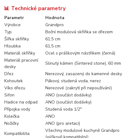
📊 Technické parametry
Parametr
Hodnota
Výrobce
Grandpro
Typ
Boční modulová skříňka se dřezem
Šířka skříňky
61,5 cm
Hloubka
61,5 cm
Materiál skříňky
Ocel s práškovým nástřikem (černá)
Materiál pracovní
Slinutý kámen (Sintered stone), 60 mm
desky
Dřez
Nerezový, zasazený do kamenné desky
Kohoutek
Pákový, studená voda, nerez
Víko dřezu
Nerezové (zakrytí při nepoužívání)
Sifon
ANO (součást dodávky)
Hadice na odpad
ANO (součást dodávky)
Přípojka vody
Studená voda 1/2"
Kolečka
ANO
Nožičky
ANO (pro aretaci)
Všechny modulové kuchyně Grandpro
Kompatibilita
(výškově kompatibilní)