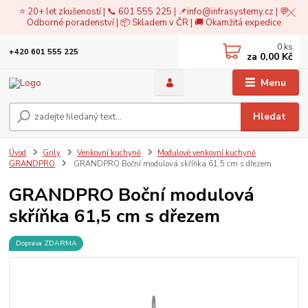
⭐ 20+ let zkušeností | 📞 601 555 225 | 📌
info@infrasystemy.cz
| 💬
Odborné poradenství | 📦 Skladem v ČR | 🚚 Okamžitá expedice
0
ks
+420 601 555 225
za
0,00 Kč
Menu
Hledat
Úvod
Grily
Venkovní kuchyně
Modulové venkovní kuchyně
GRANDPRO
GRANDPRO Boční modulová skříňka 61,5 cm s dřezem
GRANDPRO Boční modulová
skříňka 61,5 cm s dřezem
Doprava ZDARMA