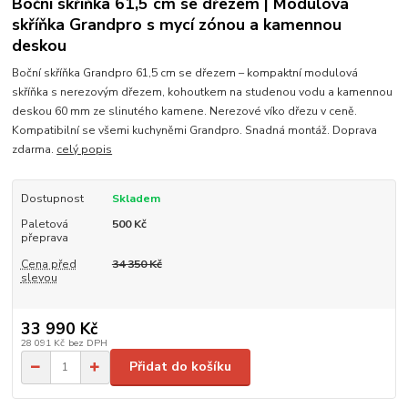
Boční skříňka 61,5 cm se dřezem | Modulová
skříňka Grandpro s mycí zónou a kamennou
deskou
Boční skříňka Grandpro 61,5 cm se dřezem – kompaktní modulová
skříňka s nerezovým dřezem, kohoutkem na studenou vodu a kamennou
deskou 60 mm ze slinutého kamene. Nerezové víko dřezu v ceně.
Kompatibilní se všemi kuchyněmi Grandpro. Snadná montáž. Doprava
zdarma.
celý popis
Dostupnost
Skladem
Paletová
500 Kč
přeprava
Cena před
34 350 Kč
slevou
33 990 Kč
28 091 Kč
bez DPH
Přidat do košíku