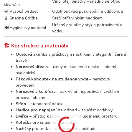
Víno, olej, omáčky – snadno se otřou
skvrnám
💎 Vysoká tvrdost
Odolnost vůči poškrábání a odštípnutí
🧹 Snadná údržba
Stačí otřít vlhkým hadříkem
Určený pro přímý styk s potravinami a
🍽️ Hygienický materiál
vodou
🏗️ Konstrukce a materiály
Ocelová skříňka
s práškovým nástřikem v elegantní
černé
barvě
Nerezový dřez
zasazený do kamenné desky – odolný,
hygienický
Pákový kohoutek na studenou vodu
– nerezové
provedení
Nerezové víko dřezu
– zakrytí při nepoužívání, zvětšení
pracovní plochy
Sifon
– standardní odtok
Hadice pro napojení na odpad
– součást dodávky
Dvířka
– přístup k sifonu, hadicím a úložnému prostoru
Kolečka
pro snadnou manipulaci
Nožičky
pro aretaci na nerovném podkladu