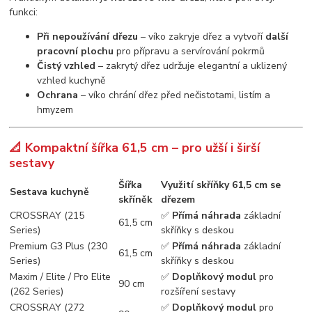
funkci:
Při nepoužívání dřezu
– víko zakryje dřez a vytvoří
další
pracovní plochu
pro přípravu a servírování pokrmů
Čistý vzhled
– zakrytý dřez udržuje elegantní a uklizený
vzhled kuchyně
Ochrana
– víko chrání dřez před nečistotami, listím a
hmyzem
📐 Kompaktní šířka 61,5 cm – pro užší i širší
sestavy
Šířka
Využití skříňky 61,5 cm se
Sestava kuchyně
skříněk
dřezem
CROSSRAY (215
✅
Přímá náhrada
základní
61,5 cm
Series)
skříňky s deskou
Premium G3 Plus (230
✅
Přímá náhrada
základní
61,5 cm
Series)
skříňky s deskou
Maxim / Elite / Pro Elite
✅
Doplňkový modul
pro
90 cm
(262 Series)
rozšíření sestavy
CROSSRAY (272
✅
Doplňkový modul
pro