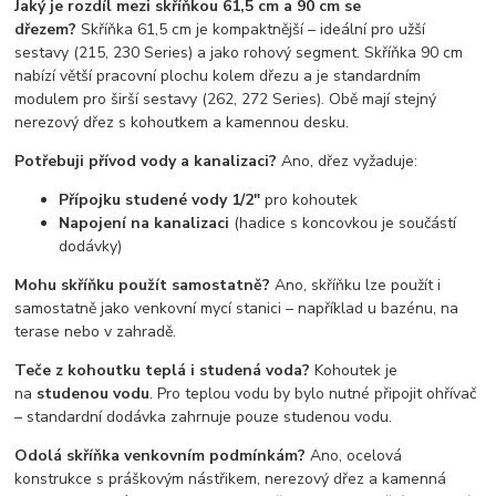
Jaký je rozdíl mezi skříňkou 61,5 cm a 90 cm se
dřezem?
Skříňka 61,5 cm je kompaktnější – ideální pro užší
sestavy (215, 230 Series) a jako rohový segment. Skříňka 90 cm
nabízí větší pracovní plochu kolem dřezu a je standardním
modulem pro širší sestavy (262, 272 Series). Obě mají stejný
nerezový dřez s kohoutkem a kamennou desku.
Potřebuji přívod vody a kanalizaci?
Ano, dřez vyžaduje:
Přípojku studené vody 1/2"
pro kohoutek
Napojení na kanalizaci
(hadice s koncovkou je součástí
dodávky)
Mohu skříňku použít samostatně?
Ano, skříňku lze použít i
samostatně jako venkovní mycí stanici – například u bazénu, na
terase nebo v zahradě.
Teče z kohoutku teplá i studená voda?
Kohoutek je
na
studenou vodu
. Pro teplou vodu by bylo nutné připojit ohřívač
– standardní dodávka zahrnuje pouze studenou vodu.
Odolá skříňka venkovním podmínkám?
Ano, ocelová
konstrukce s práškovým nástřikem, nerezový dřez a kamenná