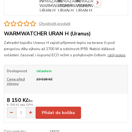
Ohodnotit produkt
WARMWATCHER URAN H (Uranus)
Zahradní topidlo Uranus H zajistí příjemné teplo na terase či pod
pergolou díky výkonu až 2700 W a odolnosti IP55. Nabízí dálkové
ovládání, časovač i úsporný ECO režim s pohybovým čidlem.
celý popis
Dostupnost
skladem
Cena před
10 536 Kč
slevou
8 150 Kč
/
ks
6 736 Kč
bez DPH
Přidat do košíku
Číslo produktu:
19321