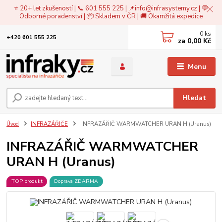
⭐ 20+ let zkušeností | 📞 601 555 225 | 📌
info@infrasystemy.cz
| 💬
Odborné poradenství | 📦 Skladem v ČR | 🚚 Okamžitá expedice
0
ks
+420 601 555 225
za
0,00 Kč
Menu
Hledat
Úvod
INFRAZÁŘIČE
INFRAZÁŘIČ WARMWATCHER URAN H (Uranus)
INFRAZÁŘIČ WARMWATCHER
URAN H (Uranus)
TOP produkt
Doprava ZDARMA