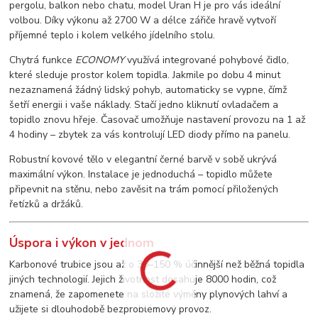
pergolu, balkon nebo chatu, model Uran H je pro vás ideální
volbou. Díky výkonu až 2700 W a délce zářiče hravě vytvoří
příjemné teplo i kolem velkého jídelního stolu.
Chytrá funkce
ECONOMY
využívá integrované pohybové čidlo,
které sleduje prostor kolem topidla. Jakmile po dobu 4 minut
nezaznamená žádný lidský pohyb, automaticky se vypne, čímž
šetří energii i vaše náklady. Stačí jedno kliknutí ovladačem a
topidlo znovu hřeje. Časovač umožňuje nastavení provozu na 1 až
4 hodiny – zbytek za vás kontrolují LED diody přímo na panelu.
Robustní kovové tělo v elegantní černé barvě v sobě ukrývá
maximální výkon. Instalace je jednoduchá – topidlo můžete
připevnit na stěnu, nebo zavěsit na trám pomocí přiložených
řetízků a držáků.
Úspora i výkon v jednom
Karbonové trubice jsou až o 30–150 % účinnější než běžná topidla
jiných technologií. Jejich životnost dosahuje 8000 hodin, což
znamená, že zapomenete na složité výměny plynových lahví a
užijete si dlouhodobě bezproblémový provoz.