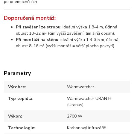
po onemocněních.
Doporučená montáž:
Při zavěšení ze stropu
: ideální výška 1,8–4 m, účinná
oblast 10–22 m² (čím vyšší zavěšení, tím širší dosah).
Při montáži na stěnu
: ideální výška 1,8–3,5 m, účinná
oblast 8–16 m² (vyšší montáž = větší plocha pokrytí).
Parametry
Výrobce
Warmwatcher
Typ topidla
Warmwatcher URAN H
(Uranus)
Výkon
2700 W
Technologie
Karbonový infrazářič