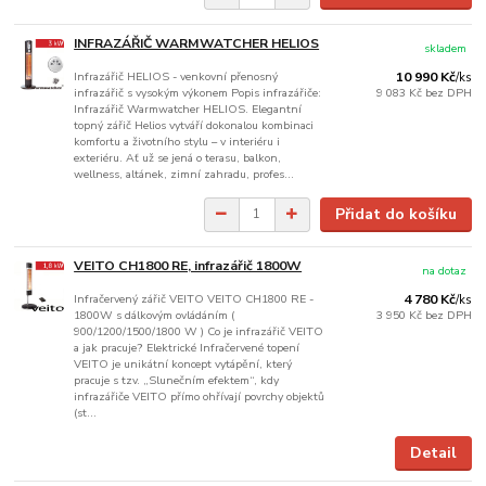
INFRAZÁŘIČ WARMWATCHER HELIOS
skladem
Infrazářič HELIOS - venkovní přenosný
10 990 Kč
/
ks
infrazářič s vysokým výkonem Popis infrazářiče:
9 083 Kč
bez DPH
Infrazářič Warmwatcher HELIOS. Elegantní
topný zářič Helios vytváří dokonalou kombinaci
komfortu a životního stylu – v interiéru i
exteriéru. Ať už se jená o terasu, balkon,
wellness, altánek, zimní zahradu, profes...
Přidat do košíku
VEITO CH1800 RE, infrazářič 1800W
na dotaz
Infračervený zářič VEITO VEITO CH1800 RE -
4 780 Kč
/
ks
1800W s dálkovým ovládáním (
3 950 Kč
bez DPH
900/1200/1500/1800 W ) Co je infrazářič VEITO
a jak pracuje? Elektrické Infračervené topení
VEITO je unikátní koncept vytápění, který
pracuje s tzv. „Slunečním efektem“, kdy
infrazářiče VEITO přímo ohřívají povrchy objektů
(st...
Detail