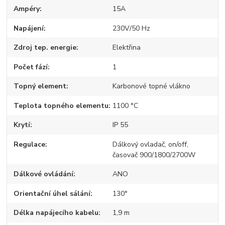
Ampéry
15A
Napájení
230V/50 Hz
Zdroj tep. energie
Elektřina
Počet fází
1
Topný element
Karbonové topné vlákno
Teplota topného elementu
1100 °C
Krytí
IP 55
Regulace
Dálkový ovladač, on/off,
časovač 900/1800/2700W
Dálkové ovládání
ANO
Orientační úhel sálání
130°
Délka napájecího kabelu
1,9 m