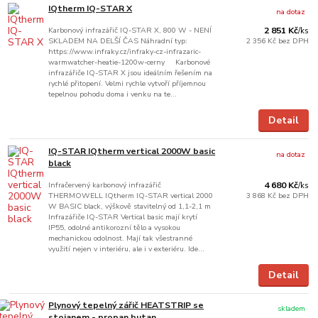
IQtherm IQ-STAR X
na dotaz
Karbonový infrazářič IQ-STAR X, 800 W - NENÍ
2 851 Kč
/
ks
SKLADEM NA DELŠÍ ČAS Náhradní typ:
2 356 Kč
bez DPH
https://www.infraky.cz/infraky-cz-infrazaric-
warmwatcher-heatie-1200w-cerny Karbonové
infrazářiče IQ-STAR X jsou ideálním řešením na
rychlé přitopení. Velmi rychle vytvoří příjemnou
tepelnou pohodu doma i venku na te...
Detail
IQ-STAR IQtherm vertical 2000W basic
na dotaz
black
Infračervený karbonový infrazářič
4 680 Kč
/
ks
THERMOWELL IQtherm IQ-STAR vertical 2000
3 868 Kč
bez DPH
W BASIC black, výškově stavitelný od 1,1-2,1 m
Infrazářiče IQ-STAR Vertical basic mají krytí
IP55, odolné antikorozní tělo a vysokou
mechanickou odolnost. Mají tak všestranné
využití nejen v interiéru, ale i v exteriéru. Ide...
Detail
Plynový tepelný zářič HEATSTRIP se
skladem
stojanem - propan butan