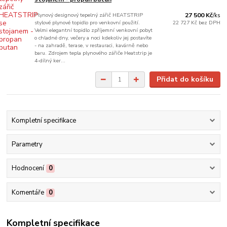
Plynový designový tepelný zářič HEATSTRIP
27 500 Kč
/
ks
stylové plynové topidlo pro venkovní použití.
22 727 Kč
bez DPH
Velmi elegantní topidlo zpříjemní venkovní pobyt
o chladné dny, večery a noci kdekoliv jej postavíte
- na zahradě, terase, v restauraci, kavárně nebo
baru. Zdrojem tepla plynového zářiče Heatstrip je
4-dílný ker...
Přidat do košíku
Kompletní specifikace
Parametry
Hodnocení
0
Komentáře
0
Kompletní specifikace