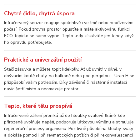
Chytré čidlo, chytrá úspora
Infračervený senzor reaguje spolehlivě i ve tmě nebo nepříznivém
počasí. Pokud zrovna prostor opustíte a máte aktivovánu funkci
ECO, topidlo se samo vypne. Teplo tedy získáváte jen tehdy, když
ho opravdu potřebujete.
Praktické a univerzální použití
Stačí zásuvka a můžete topit kdekoliv. Ať už uvnitř v dílně, v
obývacím koutě chaty, na balkoně nebo pod pergolou – Uran H se
přizpůsobí vašim potřebám. Díky závěsné či nástěnné instalaci
navíc šetří místo a neomezuje prostor.
Teplo, které tělu prospívá
Infračervené záření proniká až do hloubky svalové tkáně, kde
přirozeně uvolňuje napětí, podporuje látkovou výměnu a stimuluje
regenerační procesy organismu. Pozitivně působí na klouby, svaly
a dokáže pomoci i při revmatických potížích či při rekonvalescenci