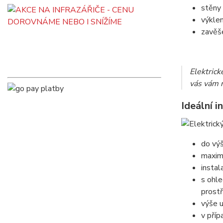
stěny
výkle
zavěše
Elektric
vás vám 
Ideální i
do výš
maximá
instal
s ohle
prostř
výše u
v příp