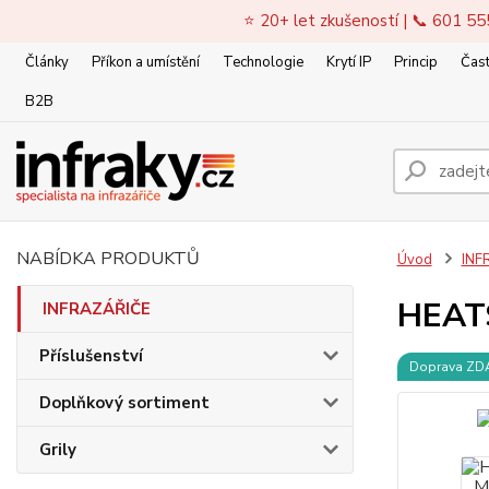
⭐ 20+ let zkušeností | 📞 601 55
Články
Příkon a umístění
Technologie
Krytí IP
Princip
Čast
B2B
NABÍDKA PRODUKTŮ
Úvod
INF
HEATS
INFRAZÁŘIČE
Příslušenství
Doprava Z
Doplňkový sortiment
Grily