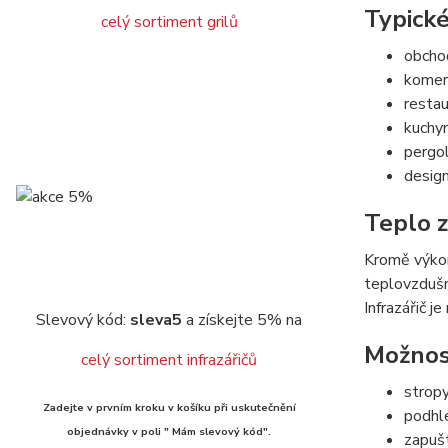
Typické
celý sortiment grilů
obchod
komerč
restau
kuchy
pergol
design
Teplo z
Kromě výkon
teplovzdušný
Infrazářič j
Slevový kód:
sleva5
a získejte 5% na
Možnost
celý sortiment infrazářičů
strop
Zadejte v prvním kroku v košíku při uskutečnění
podhl
objednávky v poli " Mám slevový kód".
zapušt