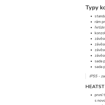
Typy ko
standa
rám p
řetízk
konzol
závěs
závěs
závěs
závěs
sada p
sada p
IP55 - za
HEATSTRI
první 
s novo