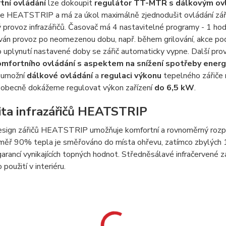
tní ovládání
lze dokoupit
regulátor TT-MTR s dálkovým o
e HEATSTRIP a má za úkol maximálně zjednodušit ovládání zářičů 
provoz infrazářičů. Časovač má 4 nastavitelné programy - 1 hodin
ván provoz po neomezenou dobu, např. během grilování, akce pod 
Po uplynutí nastavené doby se zářič automaticky vypne. Další pro
mfortního ovládání s aspektem na snížení spotřeby energ
ý umožní
dálkové ovládání
a
regulaci výkonu
tepelného zářiče 
 obecně dokážeme regulovat výkon zařízení
do 6,5 kW
.
ita infrazářičů HEATSTRIP
design zářičů HEATSTRIP umožňuje komfortní a rovnoměrný rozpty
měř 90% tepla je směřováno do místa ohřevu, zatímco zbylých 1
garancí vynikajících topných hodnot. Středněsálavé infračervené
použití v interiéru.