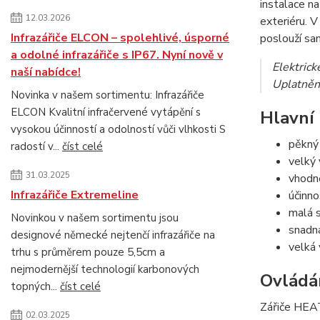
instalace na
12.03.2026
exteriéru. 
Infrazářiče ELCON – spolehlivé, úsporné
poslouží sa
a odolné infrazářiče s IP67. Nyní nově v
Elektric
naší nabídce!
Uplatněn
Novinka v našem sortimentu: Infrazářiče
ELCON Kvalitní infračervené vytápění s
Hlavní 
vysokou účinností a odolností vůči vlhkosti S
pěkný
radostí v...
číst celé
velký
31.03.2025
vhodn
Infrazářiče Extremeline
účinno
malá s
Novinkou v našem sortimentu jsou
snadn
designové německé nejtenčí infrazářiče na
velká 
trhu s průměrem pouze 5,5cm a
nejmodernější technologií karbonových
Ovládá
topných...
číst celé
Zářiče HEA
02.03.2025