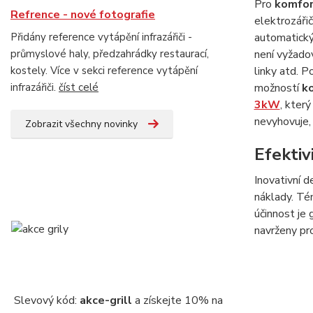
Pro
komfor
Refrence - nové fotografie
elektrozářič
Přidány reference vytápění infrazářiči -
automatický 
průmyslové haly, předzahrádky restaurací,
není vyžado
kostely. Více v sekci reference vytápění
linky atd. 
infrazářiči.
číst celé
možností
ko
3kW
, kter
nevyhovuje,
Zobrazit všechny novinky
Efektiv
Inovativní 
náklady. Té
účinnost je 
navrženy pro 
Slevový kód:
akce-grill
a získejte 10% na