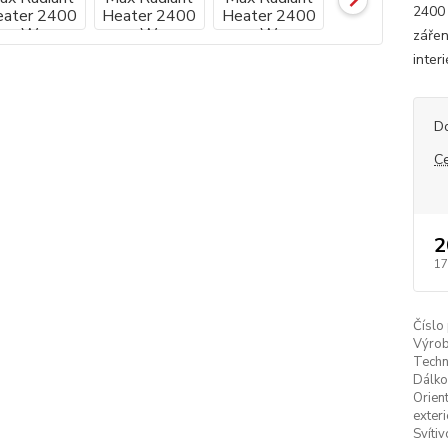
2400 
zářen
inter
D
C
2
17
Číslo
Výrob
Techn
Dálko
Orien
exteri
Svítiv