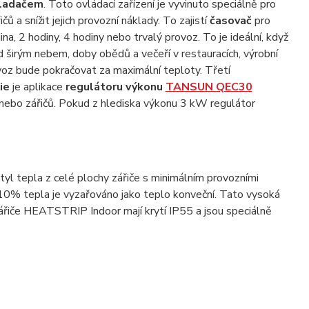
vladačem
. Toto ovládací zařízení je vyvinuto speciálně pro
a snížit jejich provozní náklady. To zajistí
časovač
pro
a, 2 hodiny, 4 hodiny nebo trvalý provoz. To je ideální, když
širým nebem, doby obědů a večeří v restauracích, výrobní
voz bude pokračovat za maximální teploty. Třetí
ie
je aplikace
regulátoru výkonu
TANSUN QEC30
nebo zářičů. Pokud z hlediska výkonu 3 kW regulátor
l tepla z celé plochy zářiče s minimálním provozními
0% tepla je vyzařováno jako teplo konveční. Tato vysoká
 zářiče HEATSTRIP Indoor mají krytí IP55 a jsou speciálně