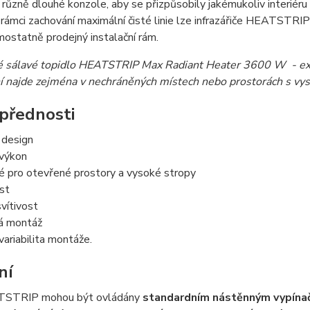
 různě dlouhé konzole, aby se přizpůsobily jakémukoliv interiéru
V rámci zachování maximální čisté linie lze infrazářiče HEATSTR
mostatně prodejný instalační rám.
ké sálavé topidlo HEATSTRIP Max Radiant Heater 3600 W - extr
í najde zejména v nechráněných místech nebo prostorách s vy
přednosti
 design
 výkon
é pro otevřené prostory a vysoké stropy
st
vítivost
á montáž
variabilita montáže.
ní
TSTRIP mohou být ovládány
standardním nástěnným vypín