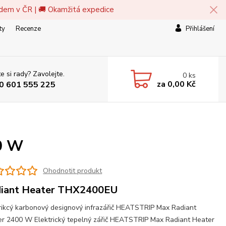
adem v ČR | 🚚 Okamžitá expedice
ty
Recenze
Přihlášení
e si rady? Zavolejte.
0
ks
za
0,00 Kč
0 601 555 225
0 W
Ohodnotit produkt
iant Heater THX2400EU
rikcý karbonový designový infrazářič HEATSTRIP Max Radiant
r 2400 W Elektrický tepelný zářič HEATSTRIP Max Radiant Heater