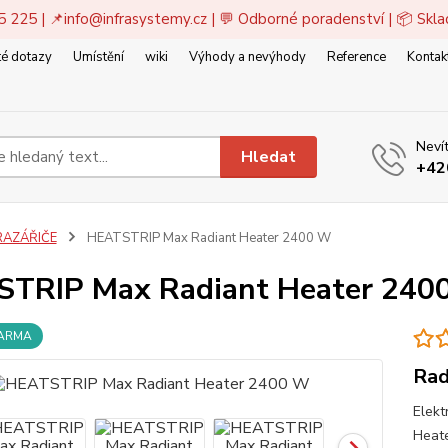
5 225 | 📌
info@infrasystemy.cz
| 💬 Odborné poradenství | 📦 Skl
é dotazy
Umístění
wiki
Výhody a nevýhody
Reference
Kontak
Nevít
Hledat
+42
RAZÁŘIČE
HEATSTRIP Max Radiant Heater 2400 W
TRIP Max Radiant Heater 240
DARMA
Rad
Elekt
Heate