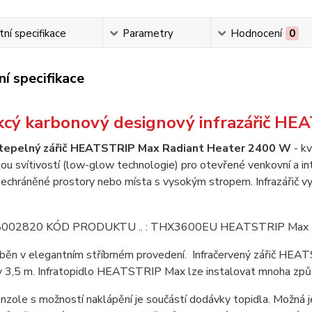
ní specifikace
Parametry
Hodnocení
0
í specifikace
ikcý karbonový designový infrazářič H
 tepelný zářič HEATSTRIP Max Radiant Heater 2400 W
- kv
zkou svítivostí (low-glow technologie) pro otevřené venkovní a 
 nechráněné prostory nebo místa s vysokým stropem. Infrazářič vy
ráběn v elegantním stříbrném provedení. Infračervený zářič HEATS
v 3,5 m. Infratopidlo HEATSTRIP Max lze instalovat mnoha zp
nzole s možností naklápění je součástí dodávky topidla. Možná j