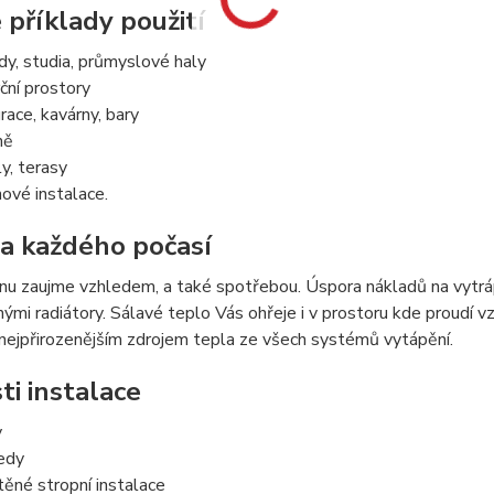
 příklady použití
y, studia, průmyslové haly
ní prostory
race, kavárny, bary
ně
y, terasy
ové instalace.
a každého počasí
u zaujme vzhledem, a také spotřebou. Úspora nákladů na vytrá
mi radiátory. Sálavé teplo Vás ohřeje i v prostoru kde proudí vzu
e nejpřirozenějším zdrojem tepla ze všech systémů vytápění.
i instalace
y
edy
ěné stropní instalace