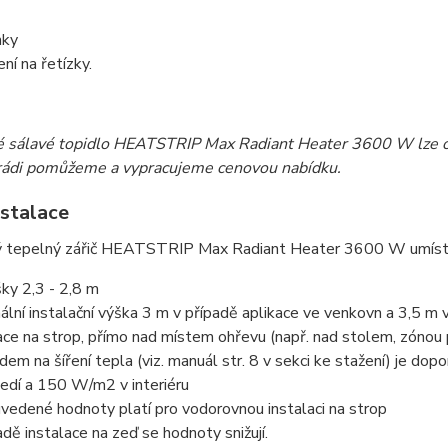
nky
ní na řetízky.
ké sálavé topidlo HEATSTRIP Max Radiant Heater 3600 W lze o
rádi pomůžeme a vypracujeme cenovou nabídku.
nstalace
ky 2,3 - 2,8 m
lní instalační výška 3 m v případě aplikace ve venkovn a 3,5 m 
ace na strop, přímo nad místem ohřevu (např. nad stolem, zónou p
dem na šíření tepla (viz. manuál str. 8 v sekci ke stažení) je 
edí a 150 W/m2 v interiéru
vedené hodnoty platí pro vodorovnou instalaci na strop
adě instalace na zeď se hodnoty snižují.