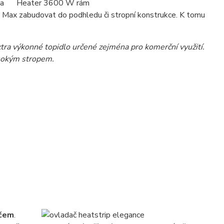
 a
IP Max zabudovat do podhledu či stropní konstrukce. K tomu
a výkonné topidlo určené zejména pro komerční využití.
sokým stropem.
ačem
.