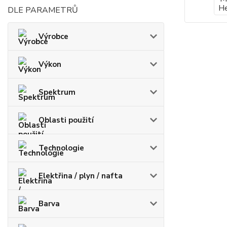
DLE PARAMETRŮ
Výrobce
Výkon
Spektrum
Oblasti použití
Technologie
Elektřina / plyn / nafta
Barva