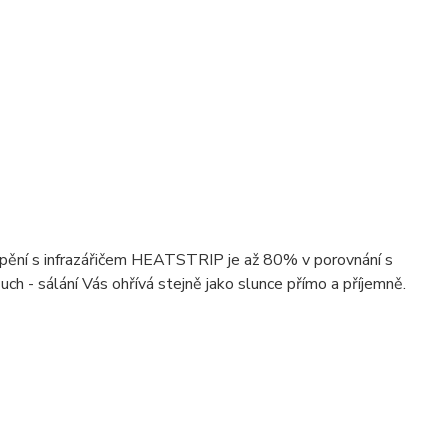
pění s infrazářičem HEATSTRIP je až 80% v porovnání s
ch - sálání Vás ohřívá stejně jako slunce přímo a příjemně.