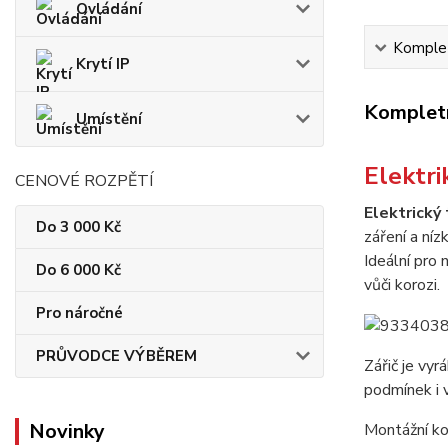
Ovládání
Komplet
Krytí IP
Kompletn
Umístění
Elektr
CENOVÉ ROZPĚTÍ
Elektrický
Do 3 000 Kč
záření a ní
Ideální pro
Do 6 000 Kč
vůči korozi.
Pro náročné
PRŮVODCE VÝBĚREM
Zářič je vy
podmínek i 
Novinky
Montážní ko