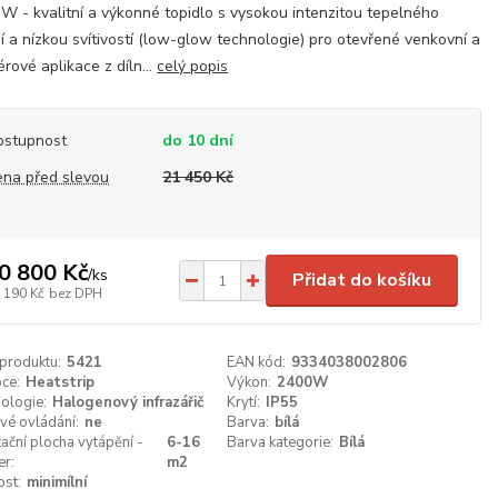
W - kvalitní a výkonné topidlo s vysokou intenzitou tepelného
í a nízkou svítivostí (low-glow technologie) pro otevřené venkovní a
iérové aplikace z díln...
celý popis
ostupnost
do 10 dní
ena před slevou
21 450 Kč
0 800 Kč
/
ks
Přidat do košíku
 190 Kč
bez DPH
 produktu:
5421
EAN kód:
9334038002806
ce:
Heatstrip
Výkon:
2400W
ologie:
Halogenový infrazářič
Krytí:
IP55
vé ovládání:
ne
Barva:
bílá
tační plocha vytápění -
6-16
Barva kategorie:
Bílá
er:
m2
ost:
minimílní