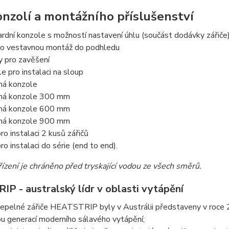
nzolí a montážního příslušenství
rdní konzole s možností nastavení úhlu (součást dodávky zářiče
ro vestavnou montáž do podhledu
y pro zavěšení
e pro instalaci na sloup
ná konzole
ná konzole 300 mm
ná konzole 600 mm
ná konzole 900 mm
ro instalaci 2 kusů zářičů
ro instalaci do série (end to end).
řízení je chráněno před tryskající vodou ze všech směrů.
P - australský lídr v oblasti vytápění
tepelné zářiče HEATSTRIP byly v Austrálii představeny v roce 
u generací moderního sálavého vytápění;