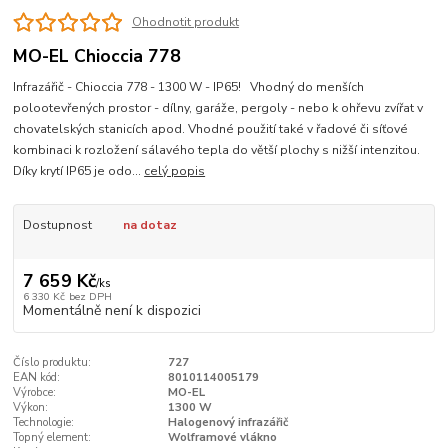
Ohodnotit produkt
MO-EL Chioccia 778
Infrazářič - Chioccia 778 - 1300 W - IP65! Vhodný do menších
polootevřených prostor - dílny, garáže, pergoly - nebo k ohřevu zvířat v
chovatelských stanicích apod. Vhodné použití také v řadové či síťové
kombinaci k rozložení sálavého tepla do větší plochy s nižší intenzitou.
Díky krytí IP65 je odo...
celý popis
Dostupnost
na dotaz
7 659 Kč
/
ks
6 330 Kč
bez DPH
Momentálně není k dispozici
Číslo produktu:
727
EAN kód:
8010114005179
Výrobce:
MO-EL
Výkon:
1300 W
Technologie:
Halogenový infrazářič
Topný element:
Wolframové vlákno