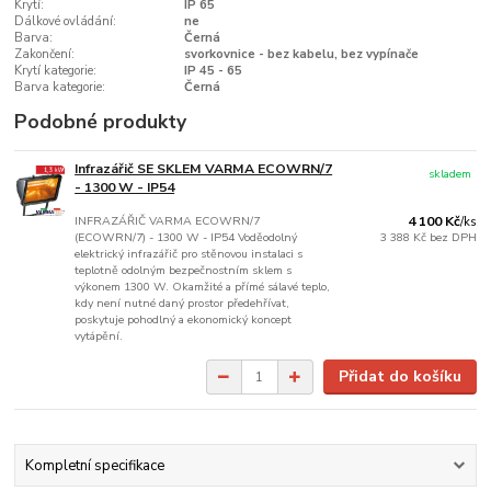
Krytí:
IP 65
Dálkové ovládání:
ne
Barva:
Černá
Zakončení:
svorkovnice - bez kabelu, bez vypínače
Krytí kategorie:
IP 45 - 65
Barva kategorie:
Černá
Podobné produkty
Infrazářič SE SKLEM VARMA ECOWRN/7
skladem
- 1300 W - IP54
INFRAZÁŘIČ VARMA ECOWRN/7
4 100 Kč
/
ks
(ECOWRN/7) - 1300 W - IP54 Voděodolný
3 388 Kč
bez DPH
elektrický infrazářič pro stěnovou instalaci s
teplotně odolným bezpečnostním sklem s
výkonem 1300 W. Okamžité a přímé sálavé teplo,
kdy není nutné daný prostor předehřívat,
poskytuje pohodlný a ekonomický koncept
vytápění.
Přidat do košíku
Kompletní specifikace