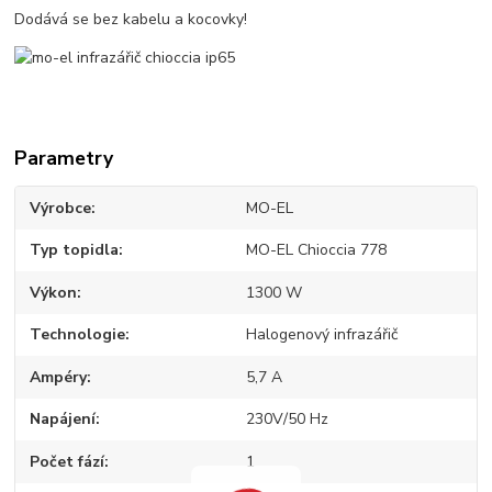
Dodává se bez kabelu a kocovky!
Parametry
Výrobce
MO-EL
Typ topidla
MO-EL Chioccia 778
Výkon
1300 W
Technologie
Halogenový infrazářič
Ampéry
5,7 A
Napájení
230V/50 Hz
Počet fází
1