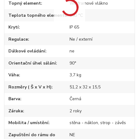
Topný element
Wolframové vlákno
Teplota topného elementu
650 °C
Krytí
IP 65
Regulace
Ne / externí
Dálkové ovládání
ne
Orientační úhel sálání
90°
Váha
3,7 kg
Rozměry ( Š x V x H)
51,2 x 32 x 15,5
Barva
Černá
Záruka
2 roky
Mobilita / umístění
stěna - náklon, strop - závěs
Zapuštění do rámu do
NE