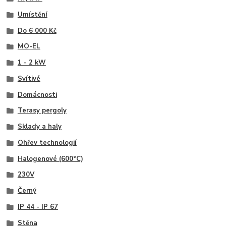
Umístění
Do 6 000 Kč
MO-EL
1 - 2 kW
Svítivé
Domácnosti
Terasy pergoly
Sklady a haly
Ohřev technologií
Halogenové (600°C)
230V
Černý
IP 44 - IP 67
Stěna