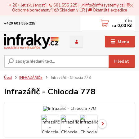
⭐ 20+ let zkušeností | 📞 601 555 225 | 📌
info@infrasystemy.cz
| 💬
Odborné poradenství | 📦 Skladem v ČR | 🚚 Okamžitá expedice
0
ks
+420 601 555 225
za
0,00 Kč
Menu
Hledat
Úvod
INFRAZÁŘIČE
Infrazářič - Chioccia 778
Infrazářič - Chioccia 778