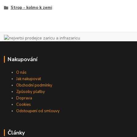
Strop - kolmo k zemi
Nakupování
O nás
Jak nakupovat
Obchodní podmínky
Způsoby platby
Doprava
Cookies
Odstoupení od smlouvy
Články