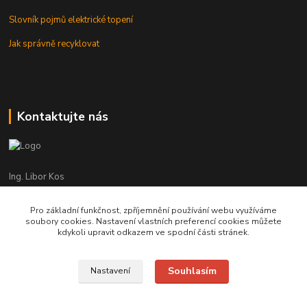
Slovník pojmů elektrické topení
Jak správně recyklovat
Kontaktujte nás
Ing. Libor Kos
+420 601 555 225
(Po-Pá: 8-17:00 hod.)
Pro základní funkčnost, zpříjemnění používání webu využíváme
soubory cookies. Nastavení vlastních preferencí cookies můžete
info@infrasystemy.cz
kdykoli upravit odkazem ve spodní části stránek.
Souhlasím
Nastavení