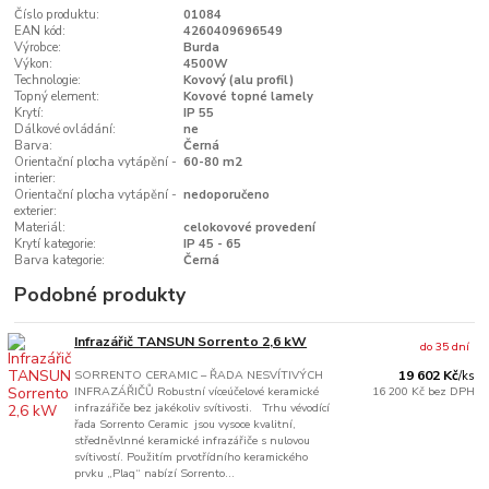
Číslo produktu:
01084
EAN kód:
4260409696549
Výrobce:
Burda
Výkon:
4500W
Technologie:
Kovový (alu profil)
Topný element:
Kovové topné lamely
Krytí:
IP 55
Dálkové ovládání:
ne
Barva:
Černá
Orientační plocha vytápění -
60-80 m2
interier:
Orientační plocha vytápění -
nedoporučeno
exterier:
Materiál:
celokovové provedení
Krytí kategorie:
IP 45 - 65
Barva kategorie:
Černá
Podobné produkty
Infrazářič TANSUN Sorrento 2,6 kW
do 35 dní
SORRENTO CERAMIC – ŘADA NESVÍTIVÝCH
19 602 Kč
/
ks
INFRAZÁŘIČŮ Robustní víceúčelové keramické
16 200 Kč
bez DPH
infrazářiče bez jakékoliv svítivosti. Trhu vévodící
řada Sorrento Ceramic jsou vysoce kvalitní,
středněvlnné keramické infrazářiče s nulovou
svítivostí. Použitím prvotřídního keramického
prvku „Plaq“ nabízí Sorrento...