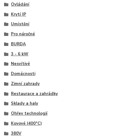
Ovládání
Krytí IP
Umístění
Pro náročné
BURDA
3 - 6 kW
Nesvítivé
Domácnosti
Zimní zahrady
Restaurace a zahrádky
Sklady a haly
Ohřev technologií
Kovové (400°C)
380V