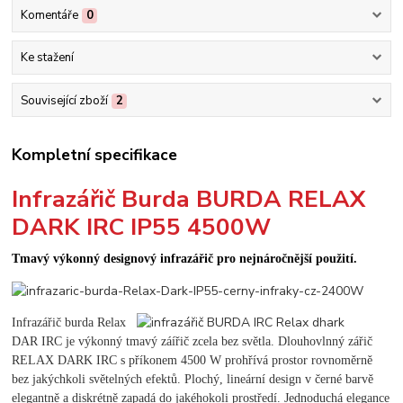
Komentáře
0
Ke stažení
Související zboží
2
Kompletní specifikace
Infrazářič Burda BURDA RELAX
DARK IRC IP55 4500W
Tmavý výkonný designový infrazářič pro nejnáročnější použití.
Infrazářič burda Relax
DAR IRC je výkonný tmavý záířič zcela bez světla. Dlouhovlnný zářič
RELAX DARK IRC s příkonem 4500 W prohřívá prostor rovnoměrně
bez jakýchkoli světelných efektů. Plochý, lineární design v černé barvě
elegantně a diskrétně zapadá do jakéhokoli prostředí. Jednoduchá elegance