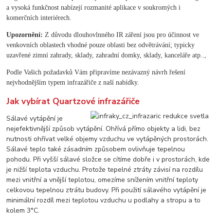
a vysoká funkčnost nabízejí rozmanité aplikace v soukromých i
komerčních interiérech.
Upozornění:
Z důvodu dlouhovlnného IR záření jsou pro účinnost ve
venkovních oblastech vhodné pouze oblasti bez odvětrávání; typicky
uzavřené zimní zahrady, sklady, zahradní domky, sklady, kanceláře atp..,
Podle Vašich požadavků Vám připravíme nezávazný návrh řešení
nejvhodnějším typem infrazářiče z naší nabídky.
Jak vybírat Quartzové infrazářiče
Sálavé vytápění je
nejefektivnější způsob vytápění. Ohřívá přímo objekty a lidi, bez
nutnosti ohřívat velké objemy vzduchu ve vytápěných prostorách.
Sálavé teplo také zásadním způsobem ovlivňuje tepelnou
pohodu. Při vyšší sálavé složce se cítíme dobře i v prostorách, kde
je nižší teplota vzduchu. Protože tepelné ztráty závisí na rozdílu
mezi vnitřní a vnější teplotou, omezíme snížením vnitřní teploty
celkovou tepelnou ztrátu budovy. Při použití sálavého vytápění je
minimální rozdíl mezi teplotou vzduchu u podlahy a stropu a to
kolem 3°C.