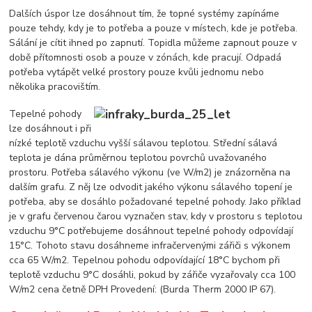
Dalších úspor lze dosáhnout tím, že topné systémy zapínáme
pouze tehdy, kdy je to potřeba a pouze v místech, kde je potřeba.
Sálání je cítit ihned po zapnutí. Topidla můžeme zapnout pouze v
době přítomnosti osob a pouze v zónách, kde pracují. Odpadá
potřeba vytápět velké prostory pouze kvůli jednomu nebo
několika pracovištím.
Tepelné pohody
lze dosáhnout i při
nízké teplotě vzduchu vyšší sálavou teplotou. Střední sálavá
teplota je dána průměrnou teplotou povrchů uvažovaného
prostoru. Potřeba sálavého výkonu (ve W/m2) je znázorněna na
dalším grafu. Z něj lze odvodit jakého výkonu sálavého topení je
potřeba, aby se dosáhlo požadované tepelné pohody. Jako příklad
je v grafu červenou čarou vyznačen stav, kdy v prostoru s teplotou
vzduchu 9°C potřebujeme dosáhnout tepelné pohody odpovídají
15°C. Tohoto stavu dosáhneme infračervenými zářiči s výkonem
cca 65 W/m2. Tepelnou pohodu odpovídající 18°C bychom při
teplotě vzduchu 9°C dosáhli, pokud by zářiče vyzařovaly cca 100
W/m2 cena četně DPH Provedení: (Burda Therm 2000 IP 67).