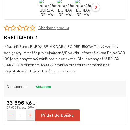
Ohodnotit produkt
BRELD4500-1
Infrazářič Burda BURDA RELAX DARK IRC IP55 4500W Tmavý výkonný
designový infrazářič pro nejnáročnější použití. Infrazářič burda Relax DAR
IRC je výkonný tmavý záířič zcela bez světla. Dlouhovlnný zářič RELAX
DARK IRC s příkonem 4500 W prohřívá prostor rovnoměrně bez
jakýchkoli světelných efektů. P...
celý popis
Dostupnost
Skladem
33 396 Kč
/
ks
27 600 Kč
bez DPH
Přidat do košíku