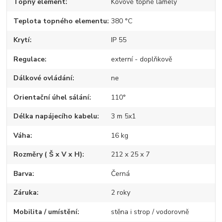
Topný element
Kovové topné lamely
Teplota topného elementu
380 °C
Krytí
IP 55
Regulace
externí - doplňkově
Dálkové ovládání
ne
Orientační úhel sálání
110°
Délka napájecího kabelu
3 m 5x1
Váha
16 kg
Rozměry ( Š x V x H)
212 x 25 x 7
Barva
Černá
Záruka
2 roky
Mobilita / umístění
stěna i strop / vodorovně