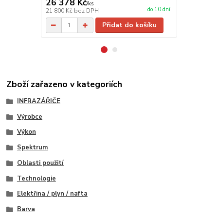
26 378 Kč
1 040 Kč
/
ks
do 10 dní
21 800 Kč
bez DPH
860 Kč
bez 
Přidat do košíku
Zboží zařazeno v kategoriích
INFRAZÁŘIČE
Výrobce
Výkon
Spektrum
Oblasti použití
Technologie
Elektřina / plyn / nafta
Barva