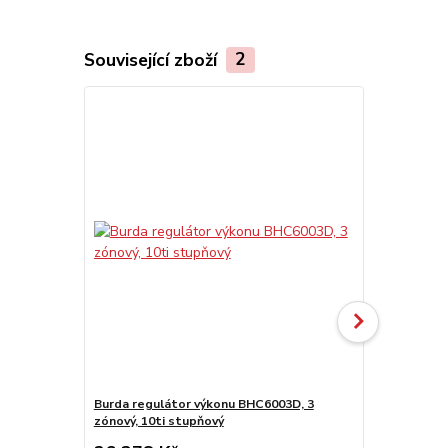
Související zboží
2
Novinka
Burda regulátor výkonu BHC6003D, 3
Burda prodl
zónový, 10ti stupňový