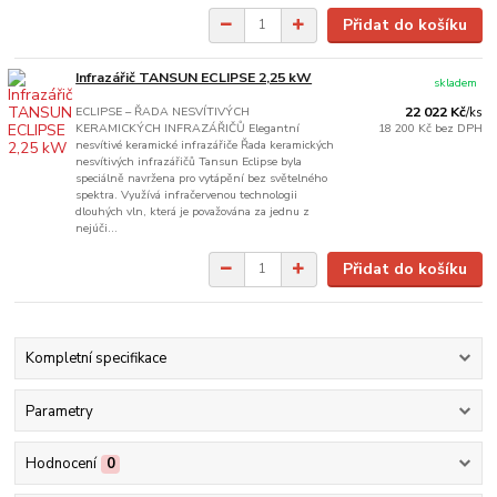
Přidat do košíku
Infrazářič TANSUN ECLIPSE 2,25 kW
skladem
ECLIPSE – ŘADA NESVÍTIVÝCH
22 022 Kč
/
ks
KERAMICKÝCH INFRAZÁŘIČŮ Elegantní
18 200 Kč
bez DPH
nesvítivé keramické infrazářiče Řada keramických
nesvítivých infrazářičů Tansun Eclipse byla
speciálně navržena pro vytápění bez světelného
spektra. Využívá infračervenou technologii
dlouhých vln, která je považována za jednu z
nejúči...
Přidat do košíku
Kompletní specifikace
Parametry
Hodnocení
0