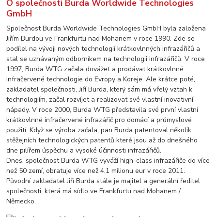
O společnosti Burda Worldwide Technologies
GmbH
Společnost Burda Worldwide Technologies GmbH byla založena
Jiřím Burdou ve Frankfurtu nad Mohanem v roce 1990. Zde se
podílel na vývoji nových technologií krátkovlnných infrazářičů a
stal se uznávaným odborníkem na technologii infrazářičů. V roce
1997, Burda WTG začala dovážet a prodávat krátkovlnné
infračervené technologie do Evropy a Koreje. Ale krátce poté,
zakladatel společnosti, Jiří Burda, který sám má vřelý vztah k
technologiím, začal rozvíjet a realizovat své vlastní inovativní
nápady. V roce 2000, Burda WTG představila své první vlastní
krátkovlnné infračervené infrazářič pro domácí a průmyslové
použití. Když se výroba začala, pan Burda patentoval několik
stěžejních technologických patentů které jsou až do dnešného
dne pilířem úspěchu a vysoké účinnosti infrazářičů.
Dnes, společnost Burda WTG vyváží high-class infrazářiče do více
než 50 zemí, obratuje více než 4,1 milionu eur v roce 2011.
Původní zakladatel Jiří Burda stále je majitel a generální ředitel
společnosti, která má sídlo ve Frankfurtu nad Mohanem /
Německo.