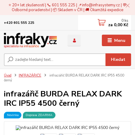
⭐ 20+ let zkušeností | 📞 601 555 225 | 📌
info@infrasystemy.cz
| 💬
Odborné poradenství | 📦 Skladem v ČR | 🚚 Okamžitá expedice
0
ks
+420 601 555 225
za
0,00 Kč
Menu
Hledat
Úvod
INFRAZÁŘIČE
infrazářič BURDA RELAX DARK IRC IP55 4500
černý
infrazářič BURDA RELAX DARK
IRC IP55 4500 černý
Novinka
Doprava ZDARMA