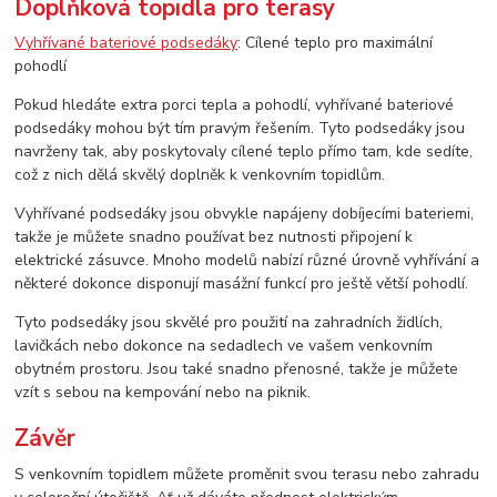
Doplňková topidla pro terasy
Vyhřívané bateriové podsedáky
: Cílené teplo pro maximální
pohodlí
Pokud hledáte extra porci tepla a pohodlí, vyhřívané bateriové
podsedáky mohou být tím pravým řešením. Tyto podsedáky jsou
navrženy tak, aby poskytovaly cílené teplo přímo tam, kde sedíte,
což z nich dělá skvělý doplněk k venkovním topidlům.
Vyhřívané podsedáky jsou obvykle napájeny dobíjecími bateriemi,
takže je můžete snadno používat bez nutnosti připojení k
elektrické zásuvce. Mnoho modelů nabízí různé úrovně vyhřívání a
některé dokonce disponují masážní funkcí pro ještě větší pohodlí.
Tyto podsedáky jsou skvělé pro použití na zahradních židlích,
lavičkách nebo dokonce na sedadlech ve vašem venkovním
obytném prostoru. Jsou také snadno přenosné, takže je můžete
vzít s sebou na kempování nebo na piknik.
Závěr
S venkovním topidlem můžete proměnit svou terasu nebo zahradu