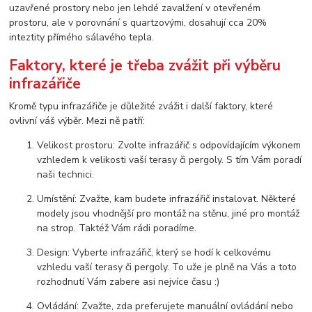
uzavřené prostory nebo jen lehdé zavalžení v otevřeném
prostoru, ale v porovnání s quartzovými, dosahují cca 20%
inteztity přímého sálavého tepla.
Faktory, které je třeba zvážit při výběru
infrazářiče
Kromě typu infrazářiče je důležité zvážit i další faktory, které
ovlivní váš výběr. Mezi ně patří:
Velikost prostoru: Zvolte infrazářič s odpovídajícím výkonem
vzhledem k velikosti vaší terasy či pergoly. S tím Vám poradí
naši technici.
Umístění: Zvažte, kam budete infrazářič instalovat. Některé
modely jsou vhodnější pro montáž na stěnu, jiné pro montáž
na strop. Taktéž Vám rádi poradíme.
Design: Vyberte infrazářič, který se hodí k celkovému
vzhledu vaší terasy či pergoly. To uže je plně na Vás a toto
rozhodnutí Vám zabere asi nejvíce času :)
Ovládání: Zvažte, zda preferujete manuální ovládání nebo