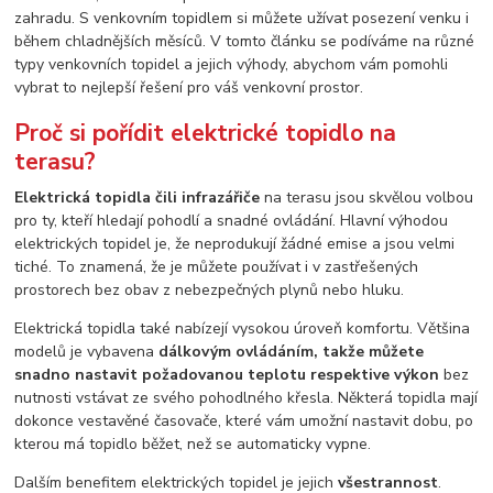
zahradu. S venkovním topidlem si můžete užívat posezení venku i
během chladnějších měsíců. V tomto článku se podíváme na různé
typy venkovních topidel a jejich výhody, abychom vám pomohli
vybrat to nejlepší řešení pro váš venkovní prostor.
Proč si pořídit elektrické topidlo na
terasu?
Elektrická topidla čili infrazářiče
na terasu jsou skvělou volbou
pro ty, kteří hledají pohodlí a snadné ovládání. Hlavní výhodou
elektrických topidel je, že neprodukují žádné emise a jsou velmi
tiché. To znamená, že je můžete používat i v zastřešených
prostorech bez obav z nebezpečných plynů nebo hluku.
Elektrická topidla také nabízejí vysokou úroveň komfortu. Většina
modelů je vybavena
dálkovým ovládáním, takže můžete
snadno nastavit požadovanou teplotu respektive výkon
bez
nutnosti vstávat ze svého pohodlného křesla. Některá topidla mají
dokonce vestavěné časovače, které vám umožní nastavit dobu, po
kterou má topidlo běžet, než se automaticky vypne.
Dalším benefitem elektrických topidel je jejich
všestrannost
.