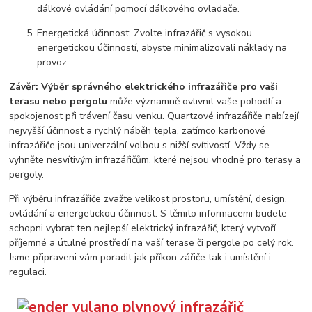
dálkové ovládání pomocí dálkového ovladače.
Energetická účinnost: Zvolte infrazářič s vysokou
energetickou účinností, abyste minimalizovali náklady na
provoz.
Závěr: Výběr správného elektrického infrazářiče pro vaši
terasu nebo pergolu
může významně ovlivnit vaše pohodlí a
spokojenost při trávení času venku. Quartzové infrazářiče nabízejí
nejvyšší účinnost a rychlý náběh tepla, zatímco karbonové
infrazářiče jsou univerzální volbou s nižší svítivostí. Vždy se
vyhněte nesvítivým infrazářičům, které nejsou vhodné pro terasy a
pergoly.
Při výběru infrazářiče zvažte velikost prostoru, umístění, design,
ovládání a energetickou účinnost. S těmito informacemi budete
schopni vybrat ten nejlepší elektrický infrazářič, který vytvoří
příjemné a útulné prostředí na vaší terase či pergole po celý rok.
Jsme připraveni vám poradit jak příkon zářiče tak i umístění i
regulaci.