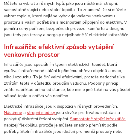
Můžete si vybrat z různých typů, jako jsou nástěnná, stropní,
samostatně stojící nebo stolní topidla. To znamená, že si můžete
vybrat topidlo, které nejlépe vyhovuje vašemu venkovnímu
prostoru a vašim potřebám a možnostem připojení do elektřiny. V
poměru ceny pořízení, bezpečnosti provozu, komfortu a designu
jsou tedy pro terasy a pergoly nejvýhodnější elektrické infrazářiče.
Infrazářiče: efektivní způsob vytápění
venkovních prostor
Infrazářiče jsou speciálním typem elektrických topidel, která
využívají infračervené sálání k přímému ohřevu objektů a osob,
nikoli vzduchu. To je činí velmi efektivními, protože nedochází ke
ztrátám tepla v důsledku proudění vzduchu. Podobný princip
znáte například přímo od slunce, kde mimo jiné také na vás působí
sálavé teplo a ohřívá vás napřímo.
Elektrické infrazářiče jsou k dispozici v různých provedeních.
Nástěnné
a
stropní modely
jsou skvělé pro trvalou instalaci a
poskytují diskrétní řešení vytápění.
Samostatně stojící infrazářiče
nabízejí flexibilitu, protože je můžete snadno přemístit podle
potřeby. Stolní infrazářiče jsou ideální pro menší prostory nebo