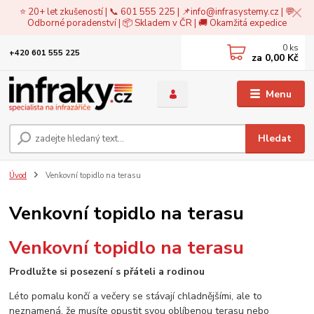
⭐ 20+ let zkušeností | 📞 601 555 225 | 📌
info@infrasystemy.cz
| 💬
Odborné poradenství | 📦 Skladem v ČR | 🚚 Okamžitá expedice
0
ks
+420 601 555 225
za
0,00 Kč
Menu
Hledat
Úvod
Venkovní topidlo na terasu
Venkovní topidlo na terasu
Venkovní topidlo na terasu
Prodlužte si posezení s přáteli a rodinou
Léto pomalu končí a večery se stávají chladnějšími, ale to
neznamená, že musíte opustit svou oblíbenou terasu nebo