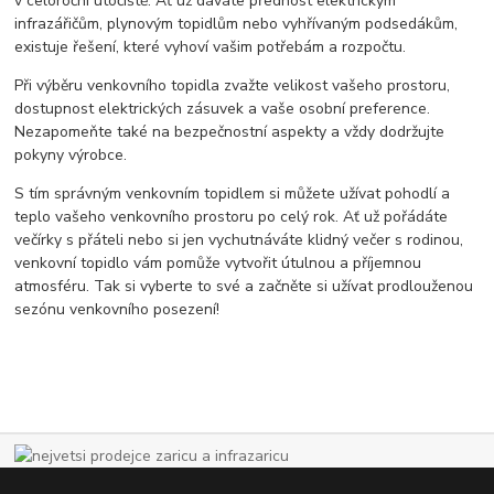
v celoroční útočiště. Ať už dáváte přednost elektrickým
infrazářičům, plynovým topidlům nebo vyhřívaným podsedákům,
existuje řešení, které vyhoví vašim potřebám a rozpočtu.
Při výběru venkovního topidla zvažte velikost vašeho prostoru,
dostupnost elektrických zásuvek a vaše osobní preference.
Nezapomeňte také na bezpečnostní aspekty a vždy dodržujte
pokyny výrobce.
S tím správným venkovním topidlem si můžete užívat pohodlí a
teplo vašeho venkovního prostoru po celý rok. Ať už pořádáte
večírky s přáteli nebo si jen vychutnáváte klidný večer s rodinou,
venkovní topidlo vám pomůže vytvořit útulnou a příjemnou
atmosféru. Tak si vyberte to své a začněte si užívat prodlouženou
sezónu venkovního posezení!