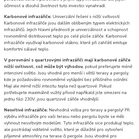
účinnost a dlouhá životnost tuto investici vynahradí.
Karbonové infrazářiče:
Univerzální řešení s nižší svítivostí.
Karbonové infrazářiče jsou dalším oblíbeným typem elektrických
infrazářičů. Jejich hlavní předností je univerzálnost a schopnost
rovnoměrně distribuovat teplo po celé ploše zářiče. Karbonové
infrazářiče využívají karbonové vlákno, které při zahřátí emituje
komfortní sálavé teplo.
V porovnání s quartzovými infrazářiči mají karbonové zářiče
nižší svítivost, což může být výhodou
, pokud preferujete méně
intenzivní světlo. Jsou vhodné pro menší i větší terasy a pergoly,
kde je požadováno rovnoměrné vytápění bez přílišného oslnění.
Mají ale mírně nižší intezitu tepla než quartzové. Pokud
potřebujete maximálně vužitý přívod napříkald jste omezeni na
jednu fázi 230V, jsou quartzové zářiče vhodnější.
Nesvítivé infrazářiče:
Nevhodná volba pro terasy a pergoly! Při
výběru infrazářiče pro vaši terasu nebo pergolu byste se měli
vyhnout nesvítivým modelům. Tyto infrazářiče sice produkují teplo,
ale postrádají viditelné světlo, které je důležité pro vytvoření
příjemné atmosféry na terase či pergole. Jsou vhodné pro