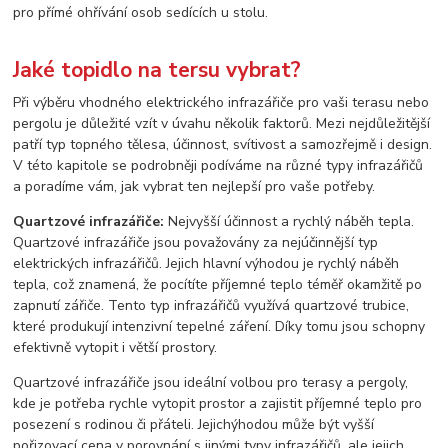
pro přímé ohřívání osob sedících u stolu.
Jaké topidlo na tersu vybrat?
Při výběru vhodného elektrického infrazářiče pro vaši terasu nebo
pergolu je důležité vzít v úvahu několik faktorů. Mezi nejdůležitější
patří typ topného tělesa, účinnost, svítivost a samozřejmě i design.
V této kapitole se podrobněji podíváme na různé typy infrazářičů
a poradíme vám, jak vybrat ten nejlepší pro vaše potřeby.
Quartzové infrazářiče:
Nejvyšší účinnost a rychlý náběh tepla.
Quartzové infrazářiče jsou považovány za nejúčinnější typ
elektrických infrazářičů. Jejich hlavní výhodou je rychlý náběh
tepla, což znamená, že pocítíte příjemné teplo téměř okamžitě po
zapnutí zářiče. Tento typ infrazářičů využívá quartzové trubice,
které produkují intenzivní tepelné záření. Díky tomu jsou schopny
efektivně vytopit i větší prostory.
Quartzové infrazářiče jsou ideální volbou pro terasy a pergoly,
kde je potřeba rychle vytopit prostor a zajistit příjemné teplo pro
posezení s rodinou či přáteli. Jejichýhodou může být vyšší
pořizovací cena v porovnání s jinými typy infrazářičů, ale jejich