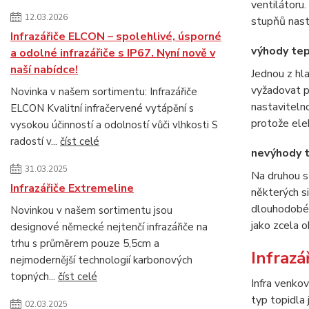
ventilátoru.
12.03.2026
stupňů nast
Infrazářiče ELCON – spolehlivé, úsporné
výhody tep
a odolné infrazářiče s IP67. Nyní nově v
naší nabídce!
Jednou z hla
vyžadovat pr
Novinka v našem sortimentu: Infrazářiče
nastavitelno
ELCON Kvalitní infračervené vytápění s
protože elek
vysokou účinností a odolností vůči vlhkosti S
radostí v...
číst celé
nevýhody t
31.03.2025
Na druhou st
Infrazářiče Extremeline
některých s
dlouhodobém
Novinkou v našem sortimentu jsou
jako zcela o
designové německé nejtenčí infrazářiče na
trhu s průměrem pouze 5,5cm a
Infrazá
nejmodernější technologií karbonových
topných...
číst celé
Infra venkov
typ topidla
02.03.2025