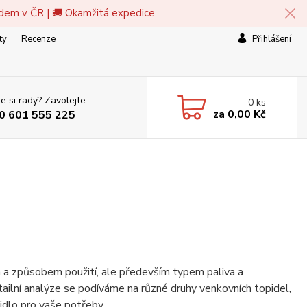
adem v ČR | 🚚 Okamžitá expedice
ty
Recenze
Přihlášení
e si rady? Zavolejte.
0
ks
za
0,00 Kč
0 601 555 225
em a způsobem použití, ale především typem paliva a
etailní analýze se podíváme na různé druhy venkovních topidel,
pidlo pro vaše potřeby.