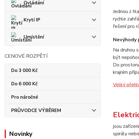
Ovládání
Jednou z hl
rychle zahřá
Krytí IP
řešení pro r
Umístění
Nevýhody p
Na druhou s
CENOVÉ ROZPĚTÍ
být nepohod
Do prostoru
Do 3 000 Kč
krajním příp
Do 6 000 Kč
Velký přehl
Pro náročné
PRŮVODCE VÝBĚREM
Elektri
jsou zařízen
Novinky
spirály neb