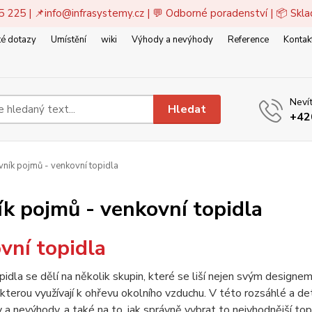
5 225 | 📌
info@infrasystemy.cz
| 💬 Odborné poradenství | 📦 Skl
é dotazy
Umístění
wiki
Výhody a nevýhody
Reference
Kontak
Nevít
Hledat
+42
ník pojmů - venkovní topidla
ík pojmů - venkovní topidla
vní topidla
idla se dělí na několik skupin, které se liší nejen svým design
 kterou využívají k ohřevu okolního vzduchu. V této rozsáhlé a d
y a nevýhody, a také na to, jak správně vybrat to nejvhodnější to