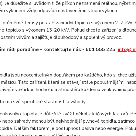
). Je důležité si uvědomit, že příkon neznamená reálnou, nýbrž m
ým výkonem vždy odpovídá nastavenému stupni výkonu.
ní průměrné terasy postačí zahradní topidlo s výkonem 2–7 kW. Pr
e topidlo s výkonem 13-20 kW. Pokud chcete zařízení s dlouhou v
nostním vlivům a zajišťuje dlouhodobý a spolehlivý provoz.
m rádi poradíme - kontaktujte nás - 601 555 225,
info@in
pidla jsou neocenitelným doplňkem pro každého, kdo si chce užít
 měsíců. Tato zařízení, která se stávají stále populárnějšími, nab
idávají estetickou hodnotu a atmosféru každému venkovnímu prost
lo má své specifické vlastnosti a výhody.
enkovního topidla je důležité zvážit několik klíčových faktorů. Pr
y nebo zahrady mohou být nejvhodnější plynová topidla, zatímco
topidla. Dalším faktorem je dostupnost paliva nebo energie. Po
ktrické topidlo nejpraktičtější volbou.