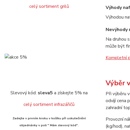
celý sortiment grilů
Výhody naf
Výhodou naft
Nevýhody n
Na druhou s
může být fin
Kompletní p
Výběr 
Slevový kód:
sleva5
a získejte 5% na
Při výběru v
odvíjí cena 
celý sortiment infrazářičů
zahradní top
Zadejte v prvním kroku v košíku při uskutečnění
Provozní ná
objednávky v poli " Mám slevový kód".
(kg/hod), na