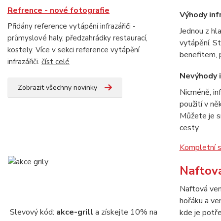
Refrence - nové fotografie
Výhody inf
Přidány reference vytápění infrazářiči -
Jednou z hla
průmyslové haly, předzahrádky restaurací,
vytápění. S
kostely. Více v sekci reference vytápění
benefitem, 
infrazářiči.
číst celé
Nevýhody i
Zobrazit všechny novinky
Nicméně, inf
použití v ně
Můžete je s
cesty.
Kompletní s
Naftová
Naftová venk
hořáku a ven
Slevový kód:
akce-grill
a získejte 10% na
kde je potře