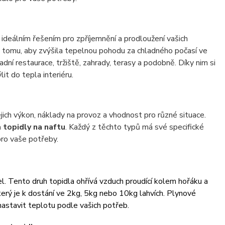
u ideálním řešením pro zpříjemnění a prodloužení vašich
 k tomu, aby zvýšila tepelnou pohodu za chladného počasí ve
ní restaurace, tržiště, zahrady, terasy a podobně. Díky nim si
it do tepla interiéru.
jich výkon, náklady na provoz a vhodnost pro různé situace.
 topidly na naftu
. Každý z těchto typů má své specifické
pro vaše potřeby.
el. Tento druh topidla ohřívá vzduch proudící kolem hořáku a
který je k dostání ve 2kg, 5kg nebo 10kg lahvích. Plynové
astavit teplotu podle vašich potřeb.