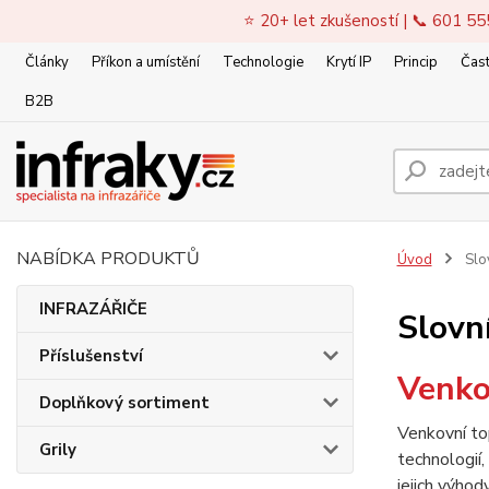
⭐ 20+ let zkušeností | 📞 601 55
Články
Příkon a umístění
Technologie
Krytí IP
Princip
Čast
B2B
NABÍDKA PRODUKTŮ
Úvod
Slov
INFRAZÁŘIČE
Slovn
Příslušenství
Venko
Doplňkový sortiment
Venkovní top
Grily
technologií,
jejich výhod