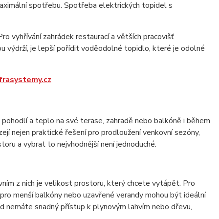
aximální spotřebu. Spotřeba elektrických topidel s
o vyhřívání zahrádek restaurací a větších pracovišť
ýdrží, je lepší pořídit voděodolné topidlo, které je odolné
frasystemy.cz
 pohodlí a teplo na své terase, zahradě nebo balkóně i během
ízejí nejen praktické řešení pro prodloužení venkovní sezóny,
oru a vybrat to nejvhodnější není jednoduché.
vním z nich je velikost prostoru, který chcete vytápět. Pro
 pro menší balkóny nebo uzavřené verandy mohou být ideální
kud nemáte snadný přístup k plynovým lahvím nebo dřevu,