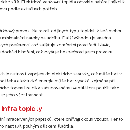
rické sítě. Elektrická venkovní topidla obvykle nabízejí několik
evu podle aktuálních potřeb.
držbový provoz. Na rozdíl od jiných typů topidel, která mohou
 s minimálními nároky na údržbu. Další výhodou je snadná
h preferencí, což zajišťuje komfortní prostředí. Navíc,
edochází k hoření, což zvyšuje bezpečnost jejich provozu.
ich je nutnost zapojení do elektrické zásuvky, což může být v
spotřeba elektrické energie může být vysoká, zejména při
rické topení lze díky zabudovanému ventilátoru použít také
uje jeho všestrannost.
 infra topidly
vání infračervených paprsků, které ohřívají okolní vzduch. Tento
no nastavit pouhým stiskem tlačítka.