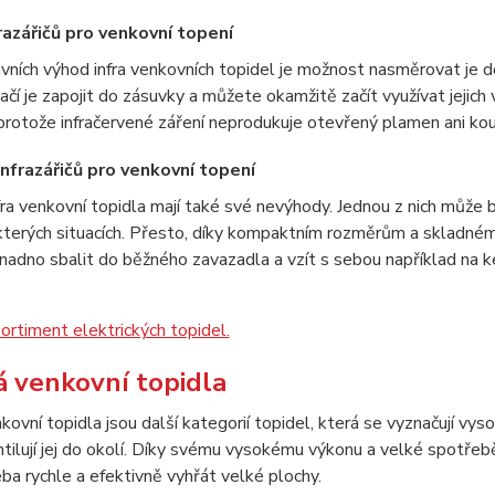
razářičů pro venkovní topení
vních výhod infra venkovních topidel je možnost nasměrovat je do
tačí je zapojit do zásuvky a můžete okamžitě začít využívat jej
protože infračervené záření neprodukuje otevřený plamen ani kou
nfrazářičů pro venkovní topení
ra venkovní topidla mají také své nevýhody. Jednou z nich může bý
kterých situacích. Přesto, díky kompaktním rozměrům a skladnému t
nadno sbalit do běžného zavazadla a vzít s sebou například na ke
ortiment elektrických topidel.
 venkovní topidla
ovní topidla jsou další kategorií topidel, která se vyznačují vy
tilují jej do okolí. Díky svému vysokému výkonu a velké spotřebě 
ba rychle a efektivně vyhřát velké plochy.