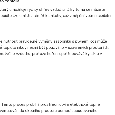
ho topidla
 který umožňuje rychlý ohřev vzduchu. Díky tomu se můžete
pidlo lze umístit téměř kamkoliv, což z něj činí velmi flexibilní
h je nutnost pravidelné výměny zásobníku s plynem, což může
é topidlo nikdy nesmí být používáno v uzavřených prostorách.
erstvého vzduchu, protože hoření spotřebovává kyslík a v
éru. Tento proces probíhá prostřednictvím elektrické topné
ě ventilován do okolního prostoru pomocí zabudovaného