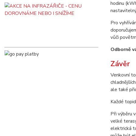
hodinu (kWh
nastaviteln
Pro vyhřívá
doporučujem
vůči povětr
Odborně vá
Závěr
Venkovní to
chladnějších
ale také př
Každé topid
Při výběru v
velké teras
elektrická 
může být ele