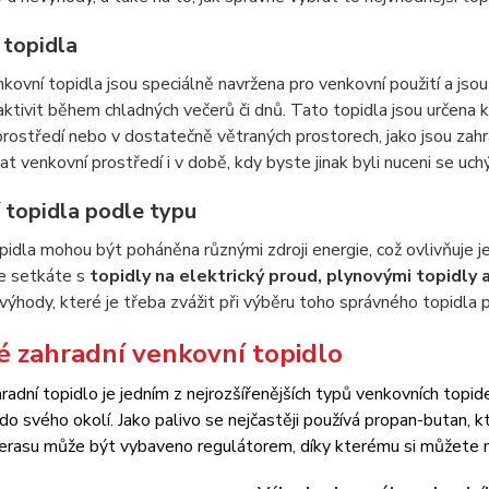
 topidla
kovní topidla jsou speciálně navržena pro venkovní použití a jso
aktivit během chladných večerů či dnů. Tato topidla jsou určena
ostředí nebo v dostatečně větraných prostorech, jako jsou zahrad
t venkovní prostředí i v době, kdy byste jinak byli nuceni se uchýl
 topidla podle typu
idla mohou být poháněna různými zdroji energie, což ovlivňuje je
se setkáte s
topidly na elektrický proud, plynovými topidly a
výhody, které je třeba zvážit při výběru toho správného topidla 
 zahradní venkovní topidlo
adní topidlo je jedním z nejrozšířenějších typů venkovních topid
do svého okolí. Jako palivo se nejčastěji používá propan-butan, 
terasu může být vybaveno regulátorem, díky kterému si můžete n