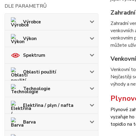
DLE PARAMETRŮ
Zahradní
Výrobce
Zahradní ven
venkovních 
venkovním pr
Výkon
můžete užíva
Spektrum
Venkovní
Venkovní top
Oblasti použití
Nejčastěji 
výhody a ne
Technologie
Plynové
Elektřina / plyn / nafta
Plynové zahr
vyzařuje ho 
Barva
topidlo na 