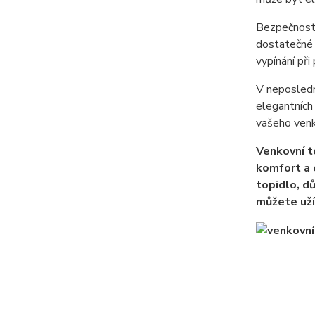
Bezpečnost 
dostatečné 
vypínání při
V neposlední
elegantních
vašeho venk
Venkovní t
komfort a 
topidlo, d
můžete uží