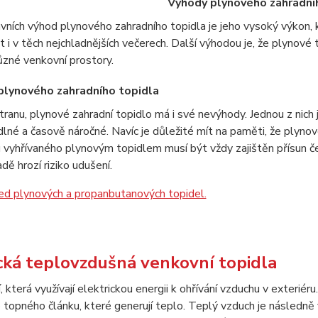
Výhody plynového zahradní
avních výhod plynového zahradního topidla je jeho vysoký výkon,
t i v těch nejchladnějších večerech. Další výhodou je, že plynové to
ůzné venkovní prostory.
lynového zahradního topidla
tranu, plynové zahradní topidlo má i své nevýhody. Jednou z nic
lné a časově náročné. Navíc je důležité mít na paměti, že plynov
 vyhřívaného plynovým topidlem musí být vždy zajištěn přísun č
adě hrozí riziko udušení.
ed plynových a propanbutanových topidel.
cká teplovzdušná venkovní topidla
í, která využívají elektrickou energii k ohřívání vzduchu v exteri
o topného článku, které generují teplo. Teplý vzduch je následn