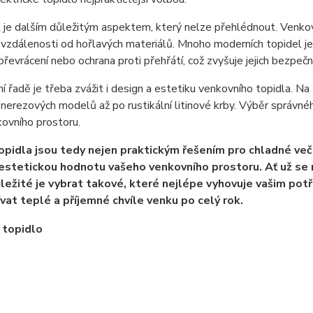
je dalším důležitým aspektem, který nelze přehlédnout. Venkovn
vzdálenosti od hořlavých materiálů. Mnoho moderních topidel je
 převrácení nebo ochrana proti přehřátí, což zvyšuje jejich bezpeč
 řadě je třeba zvážit i design a estetiku venkovního topidla. Na t
 nerezových modelů až po rustikální litinové krby. Výběr správn
ovního prostoru.
opidla jsou tedy nejen praktickým řešením pro chladné več
estetickou hodnotu vašeho venkovního prostoru. Ať už se 
ůležité je vybrat takové, které nejlépe vyhovuje vašim p
vat teplé a příjemné chvíle venku po celý rok.