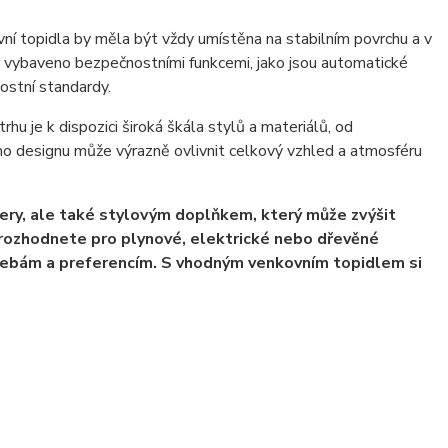
í topidla by měla být vždy umístěna na stabilním povrchu a v
 vybaveno bezpečnostními funkcemi, jako jsou automatické
nostní standardy.
rhu je k dispozici široká škála stylů a materiálů, od
ého designu může výrazně ovlivnit celkový vzhled a atmosféru
ery, ale také stylovým doplňkem, který může zvýšit
rozhodnete pro plynové, elektrické nebo dřevěné
otřebám a preferencím. S vhodným venkovním topidlem si