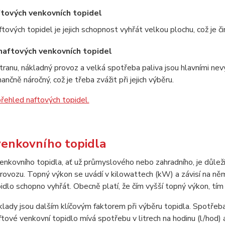
tových venkovních topidel
ových topidel je jejich schopnost vyhřát velkou plochu, což je či
aftových venkovních topidel
tranu, nákladný provoz a velká spotřeba paliva jsou hlavními ne
ančně náročný, což je třeba zvážit při jejich výběru.
řehled naftových topidel.
venkovního topidla
enkovního topidla, ať už průmyslového nebo zahradního, je důlež
provozu. Topný výkon se uvádí v kilowattech (kW) a závisí na něm
idlo schopno vyhřát. Obecně platí, že čím vyšší topný výkon, tím
klady jsou dalším klíčovým faktorem při výběru topidla. Spotřeba
ftové venkovní topidlo mívá spotřebu v litrech na hodinu (l/hod) 