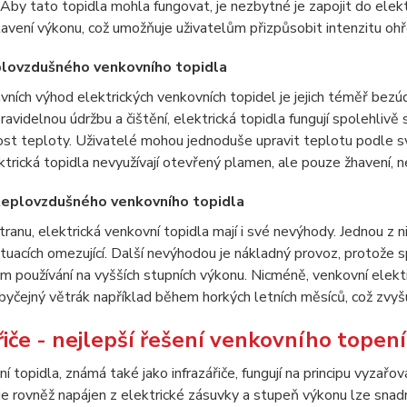
 Aby tato topidla mohla fungovat, je nezbytné je zapojit do elekt
avení výkonu, což umožňuje uživatelům přizpůsobit intenzitu ohř
lovzdušného venkovního topidla
vních výhod elektrických venkovních topidel je jejich téměř bezú
avidelnou údržbu a čištění, elektrická topidla fungují spolehlivě
st teploty. Uživatelé mohou jednoduše upravit teplotu podle svýc
trická topidla nevyužívají otevřený plamen, ale pouze žhavení, n
eplovzdušného venkovního topidla
ranu, elektrická venkovní topidla mají i své nevýhody. Jednou z n
ituacích omezující. Další nevýhodou je nákladný provoz, protože 
 používání na vyšších stupních výkonu. Nicméně, venkovní elekt
byčejný větrák například během horkých letních měsíců, což zvyš
řiče - nejlepší řešení venkovního topení
ní topidla, známá také jako infrazářiče, fungují na principu vyzařo
 je rovněž napájen z elektrické zásuvky a stupeň výkonu lze snad