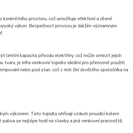
 konkrétního prostoru, což umožňuje efektivní a cílené
ich vysoký výkon. Bezpečnost provozu je dalším významným
ř.
t limitní kapacita přívodu elektřiny, což může omezit jejich
varu, je infra venkovní topidlo ideální pro přenosné použití.
mpování nebo pod stan, což z nich činí skvělého společníka na
sokým výkonem. Tato topidla ohřívají vzduch proudící kolem
paliva se nejlépe hodí na stavby a jiná venkovní pracoviště,